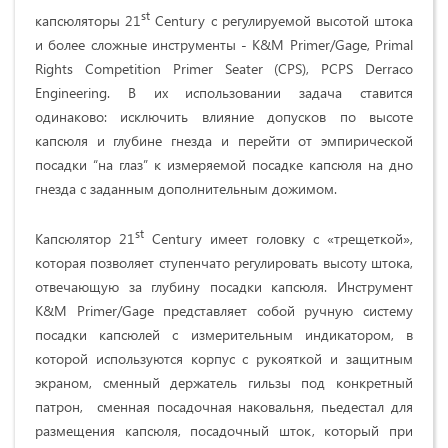
st
капсюляторы 21
Century с регулируемой высотой штока
и более сложные инструменты - K&M Primer/Gage, Primal
Rights Competition Primer Seater (CPS), PCPS Derraco
Engineering. В их использовании задача ставится
одинаково: исключить влияние допусков по высоте
капсюля и глубине гнезда и перейти от эмпирической
посадки “на глаз” к измеряемой посадке капсюля на дно
гнезда с заданным дополнительным дожимом.
st
Капсюлятор 21
Century имеет головку с «трещеткой»,
которая позволяет ступенчато регулировать высоту штока,
отвечающую за глубину посадки капсюля. Инструмент
K&M Primer/Gage представляет собой ручную систему
посадки капсюлей с измерительным индикатором, в
которой используются корпус с рукояткой и защитным
экраном, сменный держатель гильзы под конкретный
патрон, сменная посадочная наковальня, пьедестал для
размещения капсюля, посадочный шток, который при