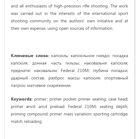
and all enthusiasts of high-precision rifle shooting. The work
was carried out in the interests of the international sport
shooting community on the authors’ own initiative and at
their own expense, using open sources of information.
Ключевые слова:
капсюль; капсюльное гнездо; посадка
капсюля; донная часть гильзы; наковальня капсюля;
преднатяг наковальни; Federal 210M; глубина посадки;
ударный состав; разброс массы капсюля; спортивный
патрон; матчевое снаряжение.
Keywords:
primer; primer pocket; primer seating; case head;
primer anvil; anvil preload; Federal 210M; seating depth;
priming compound; primer mass variation; sporting cartridge;
match reloading.