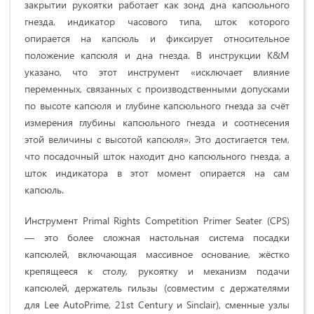
закрытии рукоятки работает как зонд дна капсюльного
гнезда, индикатор часового типа, шток которого
опирается на капсюль и фиксирует относительное
положение капсюля и дна гнезда. В инструкции K&M
указано, что этот инструмент «исключает влияние
переменных, связанных с производственными допусками
по высоте капсюля и глубине капсюльного гнезда за счёт
измерения глубины капсюльного гнезда и соотнесения
этой величины с высотой капсюля». Это достигается тем,
что посадочный шток находит дно капсюльного гнезда, а
шток индикатора в этот момент опирается на сам
капсюль.
Инструмент
Primal Rights Competition Primer Seater (CPS)
— это более сложная настольная система посадки
капсюлей, включающая массивное основание, жёстко
крепящееся к столу, рукоятку и механизм подачи
капсюлей, держатель гильзы (совместим с держателями
для Lee AutoPrime, 21st Century и Sinclair), сменные узлы