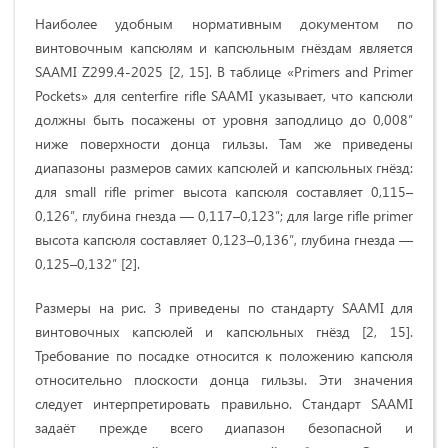
Наиболее удобным нормативным документом по
винтовочным капсюлям и капсюльным гнёздам является
SAAMI Z299.4-2025 [2, 15]. В таблице «Primers and Primer
Pockets» для centerfire rifle SAAMI указывает, что капсюли
должны быть посажены от уровня заподлицо до 0,008″
ниже поверхности донца гильзы. Там же приведены
диапазоны размеров самих капсюлей и капсюльных гнёзд:
для small rifle primer высота капсюля составляет 0,115–
0,126″, глубина гнезда — 0,117–0,123″; для large rifle primer
высота капсюля составляет 0,123–0,136″, глубина гнезда —
0,125–0,132″ [2].
Размеры на рис. 3 приведены по стандарту SAAMI для
винтовочных капсюлей и капсюльных гнёзд [2, 15].
Требование по посадке относится к положению капсюля
относительно плоскости донца гильзы. Эти значения
следует интерпретировать правильно. Стандарт SAAMI
задаёт прежде всего диапазон безопасной и