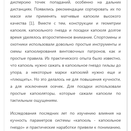
дисперсию точек попаданий, особенно на дальних
дистанциях. Появились рекомендации сортировать их по
массе или применять матчевые капсюли высокого
качества [1]. Вместе с тем, конструкции и геометрии
капсюля, капсюльного гнезда и посадки капсюля долгое
время уделялось второстепенное внимание. Спортсмены и
охотники использовали довольно простые инструменты и
схемы капсюлирования винтовочных патронов, как и
простые правила. Из практического опыта было известно,
что капсюль нужно сажать в капсюльное гнездо гильзы до
упора, а некоторые марки капсюлей нужно еще и
«плющить». Но это делалось не для повышения кучности,
а для исключения осечек. Для посадки использовали
простые капсюляторы, которые сажали капсюли по
тактильным ощущениям.
Исследования последних лет по изучению влияния на
кучность параметров системы «капсюль - капсюльное
гнездо» и практические наработки привели к пониманию,