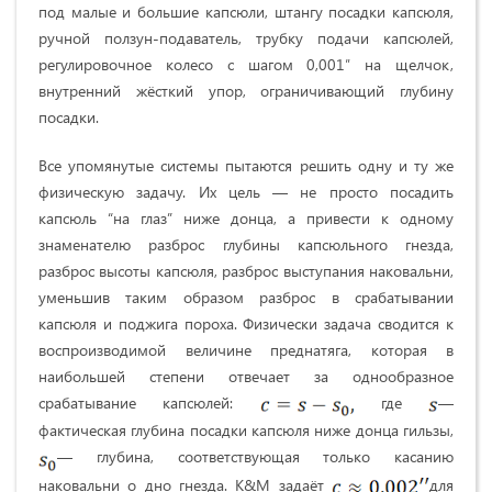
под малые и большие капсюли, штангу посадки капсюля,
ручной ползун-подаватель, трубку подачи капсюлей,
регулировочное колесо с шагом 0,001″ на щелчок,
внутренний жёсткий упор, ограничивающий глубину
посадки.
Все упомянутые системы пытаются решить одну и ту же
физическую задачу. Их цель — не просто посадить
капсюль “на глаз” ниже донца, а привести к одному
знаменателю разброс глубины капсюльного гнезда,
разброс высоты капсюля, разброс выступания наковальни,
уменьшив таким образом разброс в срабатывании
капсюля и поджига пороха. Физически задача сводится к
воспроизводимой величине преднатяга, которая в
наибольшей степени отвечает за однообразное
срабатывание капсюлей:
где
—
фактическая глубина посадки капсюля ниже донца гильзы,
— глубина, соответствующая только касанию
наковальни о дно гнезда. K&M задаёт
для