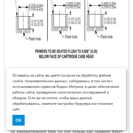
Рисунок 3. Размеры винтовочных капсюлей и
Оставаясь на сайте, вы даете согласие на обработку файлов
капсюльных гнёзд типов Small Rifle и Large Rifle по
cookie, пользовательских данных, собираемых, в том числе с
SAAMI
использованием сервисов Яндекс.Метрика, в целях обеспечения
работы сайта, проведения статистических исследований и
обзоров. Если вы не хотите, чтобы ваши данные
обрабатывались, измените настройки браузера или покиньте
сайт.
3.2.
Фактические размеры и размерные цепочки
донной части гильзы и капсюля
OK
За измерительную базу по оси гильзы как правило берут