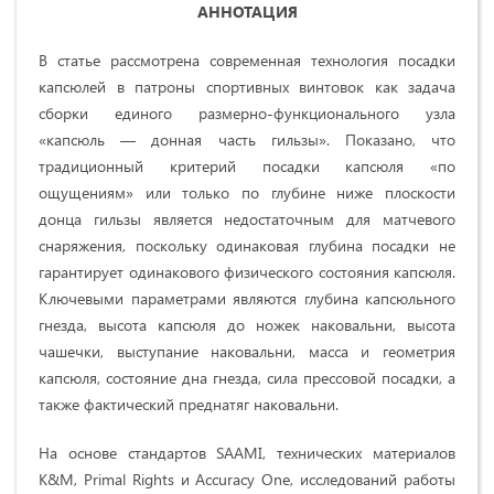
АННОТАЦИЯ
В статье рассмотрена современная технология посадки
капсюлей в патроны спортивных винтовок как задача
сборки единого размерно-функционального узла
«капсюль — донная часть гильзы». Показано, что
традиционный критерий посадки капсюля «по
ощущениям» или только по глубине ниже плоскости
донца гильзы является недостаточным для матчевого
снаряжения, поскольку одинаковая глубина посадки не
гарантирует одинакового физического состояния капсюля.
Ключевыми параметрами являются глубина капсюльного
гнезда, высота капсюля до ножек наковальни, высота
чашечки, выступание наковальни, масса и геометрия
капсюля, состояние дна гнезда, сила прессовой посадки, а
также фактический преднатяг наковальни.
На основе стандартов SAAMI, технических материалов
K&M, Primal Rights и Accuracy One, исследований работы