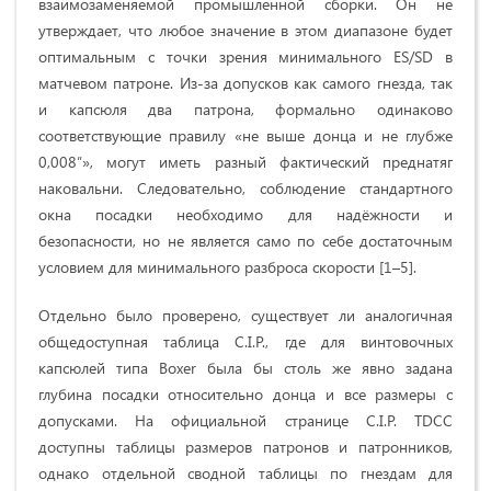
взаимозаменяемой промышленной сборки. Он не
утверждает, что любое значение в этом диапазоне будет
оптимальным с точки зрения минимального ES/SD в
матчевом патроне. Из-за допусков как самого гнезда, так
и капсюля два патрона, формально одинаково
соответствующие правилу «не выше донца и не глубже
0,008″», могут иметь разный фактический преднатяг
наковальни. Следовательно, соблюдение стандартного
окна посадки необходимо для надёжности и
безопасности, но не является само по себе достаточным
условием для минимального разброса скорости [1–5].
Отдельно было проверено, существует ли аналогичная
общедоступная таблица C.I.P., где для винтовочных
капсюлей типа Boxer была бы столь же явно задана
глубина посадки относительно донца и все размеры с
допусками. На официальной странице C.I.P. TDCC
доступны таблицы размеров патронов и патронников,
однако отдельной сводной таблицы по гнездам для