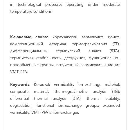
in technological processes operating under moderate
temperature conditions.
Ключевые слова:
кораузакский вермикулит, ионит,
композиционный материал, термогравиметрия (ТГ),
дифференциальный термический анализ (ДТА),
термическая стабильность, деструкция, функционально-
ионообменные группы, вспученный вермикулит, анионит
VMT-PFA.
Keywords:
Korauzak vermiculite, ion-exchange material,
composite material, thermogravimetric analysis (TG),
differential thermal analysis (DTA), thermal stability,
degradation, functional ion-exchange groups, expanded
vermiculite, VMT-PFA anion exchanger.