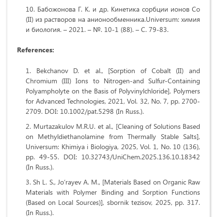
Бабожонова Г. К. и др. Кинетика сорбции ионов Cо
(II) из растворов на анионообменника.Universum: химия
и биология. – 2021. – №. 10-1 (88). – С. 79-83.
References:
Bekchanov D. et al., [Sorption of Cobalt (II) and
Chromium (III) Ions to Nitrogen‐and Sulfur‐Containing
Polyampholyte on the Basis of Polyvinylchloride], Polymers
for Advanced Technologies, 2021, Vol. 32, No. 7, pp. 2700-
2709. DOI: 10.1002/pat.5298 (In Russ.).
Murtazakulov M.R.U. et al., [Cleaning of Solutions Based
on Methyldiethanolamine from Thermally Stable Salts],
Universum: Khimiya i Biologiya, 2025, Vol. 1, No. 10 (136),
pp. 49-55. DOI: 10.32743/UniChem.2025.136.10.18342
(In Russ.).
Sh L. S., Jo‘rayev A. M., [Materials Based on Organic Raw
Materials with Polymer Binding and Sorption Functions
(Based on Local Sources)], sbornik tezisov, 2025, pp. 317.
(In Russ.).