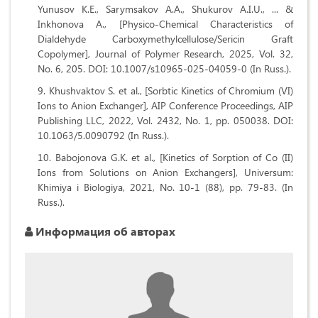
Yunusov K.E., Sarymsakov A.A., Shukurov A.I.U., ... &
Inkhonova A., [Physico-Chemical Characteristics of
Dialdehyde Carboxymethylcellulose/Sericin Graft
Copolymer], Journal of Polymer Research, 2025, Vol. 32,
No. 6, 205. DOI: 10.1007/s10965-025-04059-0 (In Russ.).
Khushvaktov S. et al., [Sorbtic Kinetics of Chromium (VI)
Ions to Anion Exchanger], AIP Conference Proceedings, AIP
Publishing LLC, 2022, Vol. 2432, No. 1, pp. 050038. DOI:
10.1063/5.0090792 (In Russ.).
Babojonova G.K. et al., [Kinetics of Sorption of Co (II)
Ions from Solutions on Anion Exchangers], Universum:
Khimiya i Biologiya, 2021, No. 10-1 (88), pp. 79-83. (In
Russ.).
Информация об авторах