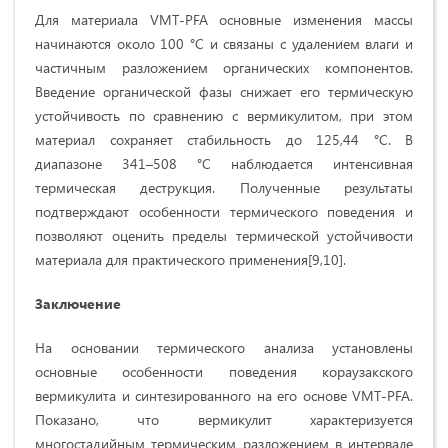
Для материала VMT-PFA основные изменения массы
начинаются около 100 °C и связаны с удалением влаги и
частичным разложением органических компонентов.
Введение органической фазы снижает его термическую
устойчивость по сравнению с вермикулитом, при этом
материал сохраняет стабильность до 125,44 °C. В
диапазоне 341–508 °C наблюдается интенсивная
термическая деструкция. Полученные результаты
подтверждают особенности термического поведения и
позволяют оценить пределы термической устойчивости
материала для практического применения[9,10].
Заключение
На основании термического анализа установлены
основные особенности поведения кораузакского
вермикулита и синтезированного на его основе VMT-PFA.
Показано, что вермикулит характеризуется
многостадийным термическим разложением в интервале