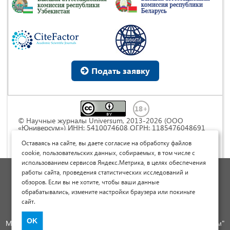
Подать заявку
© Научные журналы Universum, 2013-2026 (ООО
«Юниверсум») ИНН: 5410074608 ОГРН: 1185476048691
Это произведение доступно по
лицензии Creative
Commons « Attribution» («Атрибуция») 4.0
Оставаясь на сайте, вы даете согласие на обработку файлов
Непортированная
.
cookie, пользовательских данных, собираемых, в том числе с
использованием сервисов Яндекс.Метрика, в целях обеспечения
Политика обработки персональных данных
работы сайта, проведения статистических исследований и
обзоров. Если вы не хотите, чтобы ваши данные
Договор оферты
обрабатывались, измените настройки браузера или покиньте
Опубликовать научную статью
сайт.
Сайт научных статей и публикаций
OK
Международный научно-исследовательский журнал "Юниверсум"