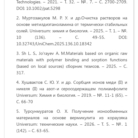
Technologies. – 2021. –
Т
. 32. – №. 7. –
С
. 2700-2709.
DOI: 10.1002/pat.5298
Муртозакулов М. Р. У. и др.Очистка растворов на
основе метилдиэтаноламина от термически стабильных
солей.
Universum
: химия и биология. – 2025. – Т. 1. – №.
10 (136). – С. 49-55.
DOI:
10.32743/UniChem.2025.136.10.18342
Sh L. S., Jo‘rayev A. M.Materials based on organic raw
materials with polymer binding and sorption functions
(based on local sources) сборник тезисов. – 2025. – С.
317.
Хушвактов С. Ю. У. и др. Сорбция ионов меди (II) и
никеля (II) на азот-и серосодержащем полиамфолите
Universum: Химия и биология. – 2019. – №. 11-1 (65). –
С. 66-70
Турсунмуратов О. Х. Получение ионообменных
материалов на основе вермикулита из кораузяка
Universum: технические науки. – 2026. – Т. 5. – №. 1
(142). – С. 63-65.