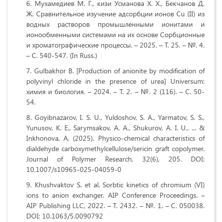
Мухамедиев М. Г., кизи Усманова Х. Х., Бекчанов Д.
Ж. Сравнительное изучение адсорбции ионов Cu (II) из
водных растворов промышленными ионитами и
ионообменными системами на их основе Сорбционные
и хроматографические процессы. – 2025. – Т. 25. – №. 4.
– С. 540-547.
(In Russ.)
Gulbakhor B. [Production of anionite by modification of
polyvinyl chloride in the presence of urea] Universum:
химия и биология. – 2024. – Т. 2. – №. 2 (116). – С. 50-
54.
Goyibnazarov, I. S. U., Yuldoshov, S. A., Yarmatov, S. S.,
Yunusov, K. E., Sarymsakov, A. A., Shukurov, A. I. U., ... &
Inkhonova, A. (2025). Physico-chemical characteristics of
dialdehyde carboxymethylcellulose/sericin graft copolymer.
Journal of Polymer Research, 32(6), 205. DOI:
10.1007/s10965-025-04059-0
Khushvaktov S. et al. Sorbtic kinetics of chromium (VI)
ions to anion exchanger. AIP Conference Proceedings. –
AIP Publishing LLC, 2022. – Т. 2432. – №. 1. – С. 050038.
DOI: 10.1063/5.0090792