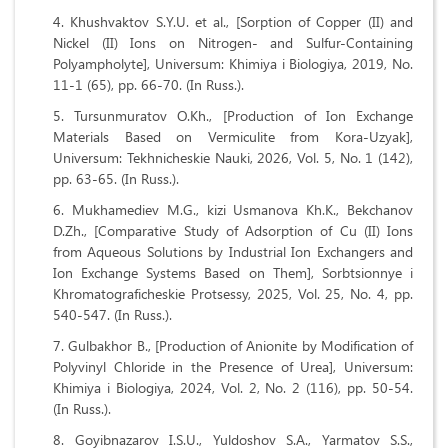
Khushvaktov S.Y.U. et al., [Sorption of Copper (II) and
Nickel (II) Ions on Nitrogen- and Sulfur-Containing
Polyampholyte], Universum: Khimiya i Biologiya, 2019, No.
11-1 (65), pp. 66-70. (In Russ.).
Tursunmuratov O.Kh., [Production of Ion Exchange
Materials Based on Vermiculite from Kora-Uzyak],
Universum: Tekhnicheskie Nauki, 2026, Vol. 5, No. 1 (142),
pp. 63-65. (In Russ.).
Mukhamediev M.G., kizi Usmanova Kh.K., Bekchanov
D.Zh., [Comparative Study of Adsorption of Cu (II) Ions
from Aqueous Solutions by Industrial Ion Exchangers and
Ion Exchange Systems Based on Them], Sorbtsionnye i
Khromatograficheskie Protsessy, 2025, Vol. 25, No. 4, pp.
540-547. (In Russ.).
Gulbakhor B., [Production of Anionite by Modification of
Polyvinyl Chloride in the Presence of Urea], Universum:
Khimiya i Biologiya, 2024, Vol. 2, No. 2 (116), pp. 50-54.
(In Russ.).
Goyibnazarov I.S.U., Yuldoshov S.A., Yarmatov S.S.,