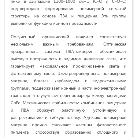
пики в диапазоне 1100–1000 см−1 (C–O и C–O–C)
подтверждают формирование полимерной сетчатой
структуры на основе ПВА и глицерина. Эти группы
выполняют функцию ионной проводимости.
Полученный органический полимер соответствует
нескольким важным требованиям. Оптическая
прозрачность: система ПВА-глицерин обеспечивает
высокую прозрачность в видимом диапазоне света, что
гарантирует максимальное проникновение света к
фотоактивному слою. Электропроводность: полимерная
матрица, богатая карбамидом и гидроксильными
группами, поддерживает ионный и частично электронный
транспорт, что улучшает перенос заряда между частицами
CoPc. Механическая стабильность: комбинация глицерина
и ПВА образует эластичную, устойчивую к
растрескиванию и гибкую пленку. Адгезия: полимерная
матрица прочно связывает частицы фотоактивного
пигмента, способствуя образованию сплошного и