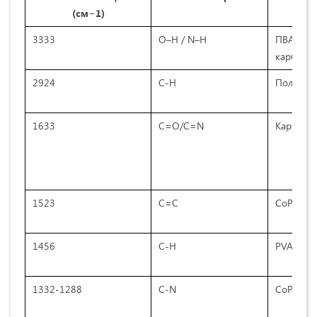
(см−1)
3333
O–H / N–H
ПВА, 
карбами
2924
C-H
Полимер
1633
C=O/C=N
Карбами
1523
C=C
CoPc
1456
C-H
PVA
1332-1288
C-N
CoPc+ка