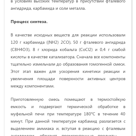
в условиях высоких температур в присутствии фталевого
ангидрида, карбамида и соли металла.
Процесс синтеза.
В качестве исходных веществ для реакции использовали
120 г карбамида ((NH2) 2CO), 50 г фталевого ангидрида
(C8H4O3), 8 г хлорида кобальта (CoCl2) и 0,4 г слабой
кислоты в качестве катализатора. Сначала все компоненты
тщательно измельчали до образования гомогенной смеси.
Этот этап важен для ускорения кинетики реакции и
увеличения площади поверхности активных центров
между компонентами.
Приготовленную смесь помещают в термостойкую
емкость и подвергают термической обработке в
муфельной печи при температуре 180°C в течение 40
минут. При данной температуре карбамид разлагается с
выделением аммиака и, вступая в реакцию с фталевым
ангидридом, образует промежуточные продукты —