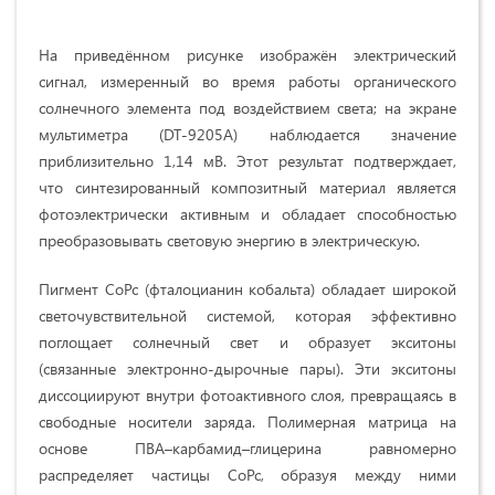
На приведённом рисунке изображён электрический
сигнал, измеренный во время работы органического
солнечного элемента под воздействием света; на экране
мультиметра (DT-9205A) наблюдается значение
приблизительно 1,14 мВ. Этот результат подтверждает,
что синтезированный композитный материал является
фотоэлектрически активным и обладает способностью
преобразовывать световую энергию в электрическую.
Пигмент CoPc (фталоцианин кобальта) обладает широкой
светочувствительной системой, которая эффективно
поглощает солнечный свет и образует экситоны
(связанные электронно-дырочные пары). Эти экситоны
диссоциируют внутри фотоактивного слоя, превращаясь в
свободные носители заряда. Полимерная матрица на
основе ПВА–карбамид–глицерина равномерно
распределяет частицы CoPc, образуя между ними