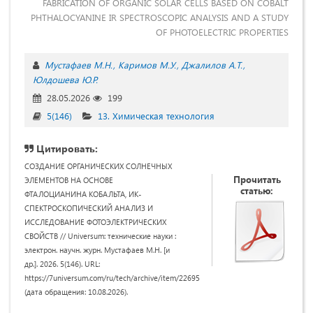
FABRICATION OF ORGANIC SOLAR CELLS BASED ON COBALT
PHTHALOCYANINE IR SPECTROSCOPIC ANALYSIS AND A STUDY
OF PHOTOELECTRIC PROPERTIES
Мустафаев М.Н.
Каримов М.У.
Джалилов А.Т.
Юлдошева Ю.Р.
28.05.2026
199
5(146)
13. Химическая технология
Цитировать:
СОЗДАНИЕ ОРГАНИЧЕСКИХ СОЛНЕЧНЫХ
Прочитать
ЭЛЕМЕНТОВ НА ОСНОВЕ
статью:
ФТАЛОЦИАНИНА КОБАЛЬТА, ИК-
СПЕКТРОСКОПИЧЕСКИЙ АНАЛИЗ И
ИССЛЕДОВАНИЕ ФОТОЭЛЕКТРИЧЕСКИХ
СВОЙСТВ // Universum: технические науки :
электрон. научн. журн. Мустафаев М.Н. [и
др.]. 2026. 5(146). URL:
https://7universum.com/ru/tech/archive/item/22695
(дата обращения: 10.08.2026).