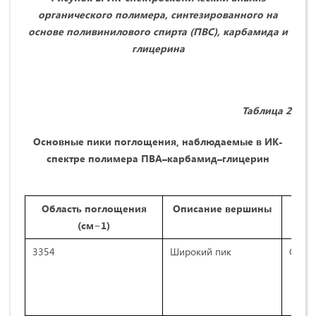
органического полимера, синтезированного на
основе поливинилового спирта (ПВС), карбамида и
глицерина
Таблица 2
Основные пики поглощения, наблюдаемые в ИК-
спектре полимера ПВА–карбамид–глицерин
Область поглощения
Описание вершины
Сп
(см−1)
3354
Широкий пик
O-H