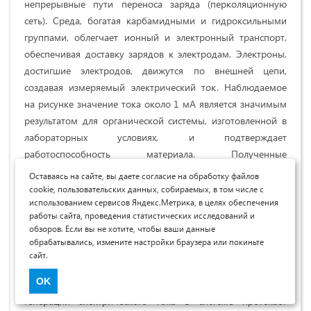
непрерывные пути переноса заряда (перколяционную
сеть). Среда, богатая карбамидными и гидроксильными
группами, облегчает ионный и электронный транспорт,
обеспечивая доставку зарядов к электродам. Электроны,
достигшие электродов, движутся по внешней цепи,
создавая измеряемый электрический ток. Наблюдаемое
на рисунке значение тока около 1 мА является значимым
результатом для органической системы, изготовленной в
лабораторных условиях, и подтверждает
работоспособность материала. Полученные
экспериментальные результаты отличаются от
Оставаясь на сайте, вы даете согласие на обработку файлов
неорганических солнечных панелей следующими
cookie, пользовательских данных, собираемых, в том числе с
использованием сервисов Яндекс.Метрика, в целях обеспечения
важными выводами.
работы сайта, проведения статистических исследований и
обзоров. Если вы не хотите, чтобы ваши данные
Композитный материал обладает фотоактивными
обрабатывались, измените настройки браузера или покиньте
свойствами; пигмент CoPc выступает в роли эффективного
сайт.
светопоглощающего компонента; полимер выполняет
OK
функцию среды, улучшающей транспорт заряда; процесс
генерации электрического тока в системе протекает