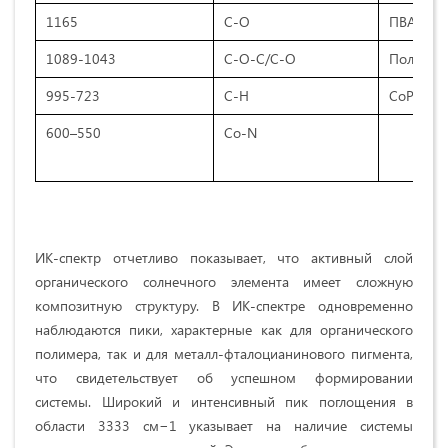
1165
C-O
ПВА/гли
1089-1043
C-O-C/C-O
Полимер
995-723
C-H
CoPc
600–550
Co-N
ИК-спектр отчетливо показывает, что активный слой
органического солнечного элемента имеет сложную
композитную структуру. В ИК-спектре одновременно
наблюдаются пики, характерные как для органического
полимера, так и для металл-фталоцианинового пигмента,
что свидетельствует об успешном формировании
системы. Широкий и интенсивный пик поглощения в
области 3333 см−1 указывает на наличие системы