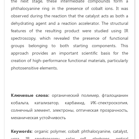
the next stage, these intermediate compounds form a
phthalocyanine ring in the presence of cobalt ions. It was
observed during the reaction that the catalyst acts as both a
dehydrating agent and a reaction accelerator. The structural
features of the resulting product were studied using IR
spectroscopy, which revealed the presence of functional
groups belonging to both starting components. This
approach provides an important scientific basis for the
creation of high-performance functional materials, particularly
photosensitive elements.
Ключевые слова:
органический полимер, фталоцианин
кобальта, катализатор, карбамид, ИК-спектроскопия,
солнечный элемент, электроны, оптическая прозрачность,
механическая устойчивость
Keywords:
оrganic polymer, cobalt phthalocyanine, catalyst,
urea, IR spectroscopy, solar cell, electrons, optical