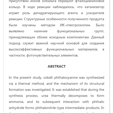
присутствии ионов кобальта образуют фталоцианиновое
кольцо. В ходе реакции наблюдалось, что катализатор
играет роль дегидратирующего агента и ускорителя
реакции. Структурные особенности полученного продукта
были изучены методом ИК-спектроскопии. Было
выявлено наличие функциональных групп,
принадлежащих обоим исходным компонентам. Данный
подход служит важной научной основой для создания
высокоэффективных функциональных материалов, в
частности, фоточувствительных элементов.
ABSTRACT
In the present study, cobalt phthalocyanine was synthesized
via a thermal method, and the mechanism of its structural
formation was investigated. It was established that during the
synthesis process, urea thermally decomposes to form
ammonia, and its subsequent interaction with phthalic
anhydride forms phthalonitrile-type intermediate products. In