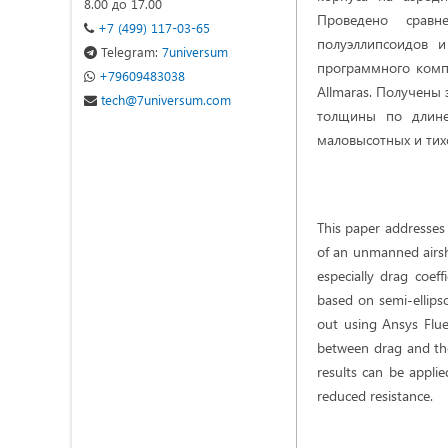
8.00 до 17.00
Проведено сравн
+7 (499) 117-03-65
полуэллипсоидов 
Telegram:
7universum
программного компл
+79609483038
Allmaras. Получены
tech@7universum.com
толщины по длине
маловысотных и ти
This paper addresses
of an unmanned airshi
especially drag coeff
based on semi-ellips
out using Ansys Flue
between drag and the 
results can be appli
reduced resistance.