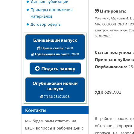
Условия публикации
Примеры оформления
Цитировать:
материалов
Фэйлун Ч., Абдуллин И
Договор оферты
МАЛОВЫСОТНОГО И ТИХОХ
электрон. научн. журн. 20
08.08.2026).
Ближайший выпуск
Прием статей:
14.08
Статья поступила 
Публикация на сайте:
28.08
Принята к публик
Опубликована:
28.
Подать заявку
Опубликован новый
выпуск
УДК
629.7.01
7(148) 28.07.2026.
Контакты
В работе рассматр
Мы будем рады ответить на
обтекания корпуса
Ваши вопросы в рабочие дни с
корпуса на аэроди