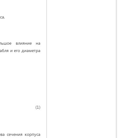
са.
льшое влияние на
бля и его диаметра
(1)
ва сечения корпуса