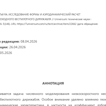
.Н., Лэй Р.А. ИССЛЕДОВАНИЕ ФОРМЫ И АЭРОДИНАМИЧЕСКИЙ РАСЧЕТ
ОДНОГО БЕСПИЛОТНОГО ДИРИЖАБЛЯ // Universum: технические науки :
26. 5(146). URL: https://7universum.com/ru/tech/archive/item/22662 (дата обращения:
в редакцию:
08.04.2026
ации:
26.04.2026
05.2026
АННОТАЦИЯ
ивается задача численного моделирования низкоскоростного не
 беспилотного дирижабля. Особое внимание уделено влиянию ге
намические характеристики, в частности на коэффициент лобов