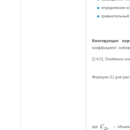
определение к
сравнительный 
Конструкция ко
коэффициент лобов
[2,4,5]. Особенно к
Формула (1) для ра
где
–
объем