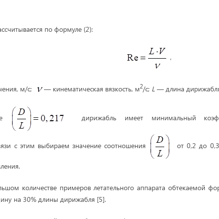
ссчитывается по формуле (2):
, 
2
чения, м/с;
— кинематическая вязкость, м
/с;
L
— длина дирижабля
нте
дирижабль имеет минимальный коэф
связи с этим выбираем значение соотношения
от 0,2 до 0,
ления.
льшом количестве примеров летательного аппарата обтекаемой фо
ну на 30% длины дирижабля [5].