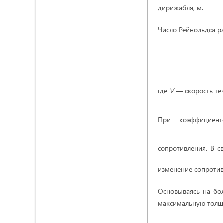
дирижабля, м.
Число Рейнольдса ра
где
V
— скорость те
При коэффицие
сопротивления. В 
изменение сопротив
Основываясь на бо
максимальную толщи