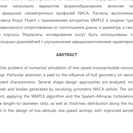
ение нескольких вариантов формообразования, включая 
и вращения симметричных профилей NACA. Расчеты выполнены
екса Ansys Fluent с применением алгоритма SIMPLE и модели турб
 зависимости сопротивления от соотношения длины и диаметра, а так
 корпуса. Результаты исследования могут быть использованы п
хоходных дирижаблей с улучшенными аэродинамическими характерис
ABSTRACT
 the problem of numerical simulation of low-speed incompressible viscous
p. Particular attention is paid to the influence of hull geometry on ae
icient characteristics. Several shape design approaches are analyzed, in
oids and bodies generated by revolving symmetric NACA airfoils. The sim
nt, applying the SIMPLE algorithm and the Spalart–Allmaras turbulence
length-to-diameter ratio, as well as thickness distribution along the hu
ed in the design of low-altitude, low-speed airships with improved aerod