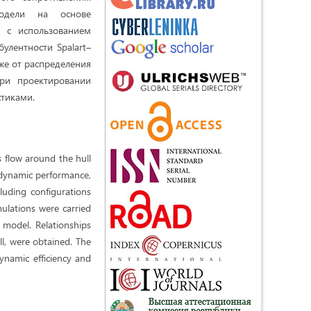
модели на основе
 с использованием
улентности Spalart–
же от распределения
ри проектировании
тиками.
 flow around the hull
rodynamic performance,
cluding configurations
ulations were carried
 model. Relationships
ll, were obtained. The
ynamic efficiency and