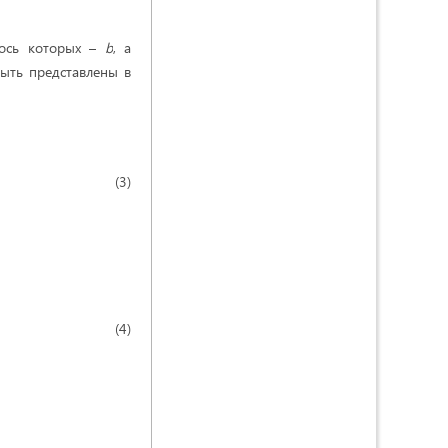
уось которых –
b
, а
быть представлены в
 (3)
.
(4)