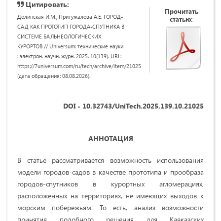
Цитировать:
Прочитать
Долинская И.М., Притужалова А.Е. ГОРОД-
статью:
САД КАК ПРОТОТИП ГОРОДА-СПУТНИКА В
СИСТЕМЕ БАЛЬНЕОЛОГИЧЕСКИХ
КУРОРТОВ // Universum: технические науки
: электрон. научн. журн. 2025. 10(139). URL:
https://7universum.com/ru/tech/archive/item/21025
(дата обращения: 08.08.2026).
DOI - 10.32743/UniTech.2025.139.10.21025
АННОТАЦИЯ
В статье рассматривается возможность использования
модели городов-садов в качестве прототипа и прообраза
городов-спутников в курортных агломерациях,
расположенных на территориях, не имеющих выходов к
морским побережьям. То есть, анализ возможности
принятия подобного решения для Кавказских