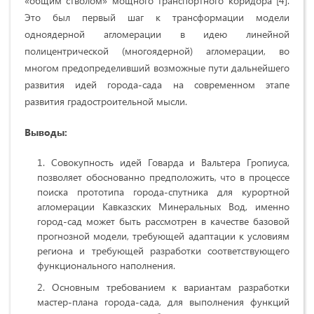
«общим стволом» мощного транспортного коридора [4].
Это был первый шаг к трансформации модели
одноядерной агломерации в идею линейной
полицентрической (многоядерной) агломерации, во
многом предопределивший возможные пути дальнейшего
развития идей города-сада на современном этапе
развития градостроительной мысли.
Выводы:
Совокупность идей Говарда и Вальтера Гропиуса,
позволяет обоснованно предположить, что в процессе
поиска прототипа города-спутника для курортной
агломерации Кавказских Минеральных Вод, именно
город-сад может быть рассмотрен в качестве базовой
прогнозной модели, требующей адаптации к условиям
региона и требующей разработки соответствующего
функционального наполнения.
Основным требованием к вариантам разработки
мастер-плана города-сада, для выполнения функций