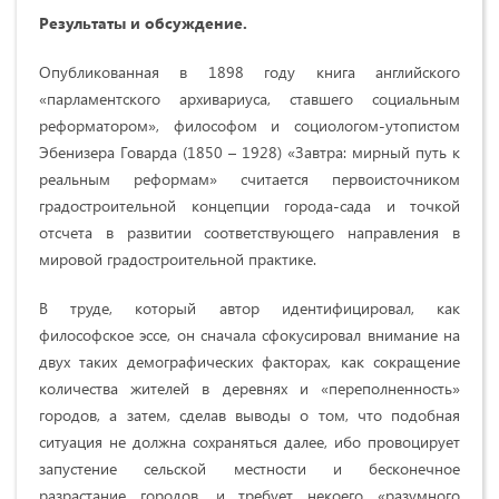
Результаты и обсуждение.
Опубликованная в 1898 году книга английского
«парламентского архивариуса, ставшего социальным
реформатором», философом и социологом-утопистом
Эбенизера Говарда (1850 – 1928) «Завтра: мирный путь к
реальным реформам» считается первоисточником
градостроительной концепции города-сада и точкой
отсчета в развитии соответствующего направления в
мировой градостроительной практике.
В труде, который автор идентифицировал, как
философское эссе, он сначала сфокусировал внимание на
двух таких демографических факторах, как сокращение
количества жителей в деревнях и «переполненность»
городов, а затем, сделав выводы о том, что подобная
ситуация не должна сохраняться далее, ибо провоцирует
запустение сельской местности и бесконечное
разрастание городов, и требует некоего «разумного