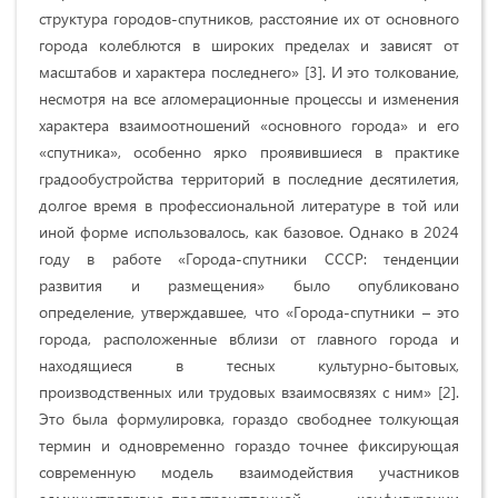
структура городов-спутников, расстояние их от основного
города колеблются в широких пределах и зависят от
масштабов и характера последнего»
[3]
. И это толкование,
несмотря на все агломерационные процессы и изменения
характера взаимоотношений «основного города» и его
«спутника», особенно ярко проявившиеся в практике
градообустройства территорий в последние десятилетия,
долгое время в профессиональной литературе в той или
иной форме использовалось, как базовое. Однако в 2024
году в работе «
Города-спутники СССР: тенденции
развития и размещения
» было опубликовано
определение, утверждавшее, что «Города-спутники – это
города, расположенные вблизи от главного города и
находящиеся в тесных культурно-бытовых,
производственных или трудовых взаимосвязях с ним»
[2].
Это была формулировка, гораздо свободнее толкующая
термин и одновременно гораздо точнее фиксирующая
современную модель взаимодействия участников