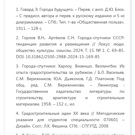
Говард Э. Города будущего. – Перев. с англ. Д.Ю. Блох.
– С предисл. автора и перев. к русскому изданию и 5-ю
диаграммами. – СПб.: Тип. т-ва «Общественная польза»,
1911. – 128 с.
Горлов В.Н., Артёмов С.Н. Города-спутники СССР:
тенденции развития и размещения // Локус: люди,
общество, культуры, смыслы. 2024. Т. 15. № 1. С. 69–85.
DOI: 10.31862/2500-2988-2024-15-169-85
Города-спутники: Харлоу, Визеншо, Веллингбю: Из
опыта градостроительства за рубежом / Б.Л. Васильев,
С.М. Верижников, Ю.А. Дьяконов, Г.Д. Платонов; Под
общ. ред. С.М. Верижникова. – Ленинград :
Государственное издательство литературы по
строительству, архитектуре и строительным
материалам, 1958. – 152 с., ил.
Градостроительные идеи XX века // Методические
указания для студентов специальности 070601 –
Дизайн. Сост.: Л.К. Фешина. СПб. : СПГУТД, 2008