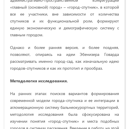
административно-пространственной конфигурации
«главный (основной) город»
–
«город-спутник», в которой
все ее участники, вне зависимости от количества
спутников и их функциональной роли, формируют
единую экономическую и демографическую систему с
главным городом.
Однако и более ранняя версия, и более поздняя,
позволяют, опираясь на идеи Эбенизера Говарда
рассматривать именно город-сад, как изначальную идею
городов-спутников и как их прототип и прообраз.
Методология исследования.
На ранних этапах поисков вариантов формирования
современной модели города-спутника и ее интеграции в
агломерационную систему бальнеокурортных территорий,
методология исследования была сфокусирована на
изучении понятия «город-спутник» и места подобных
городов в системах расселения. Введение в работу на этой