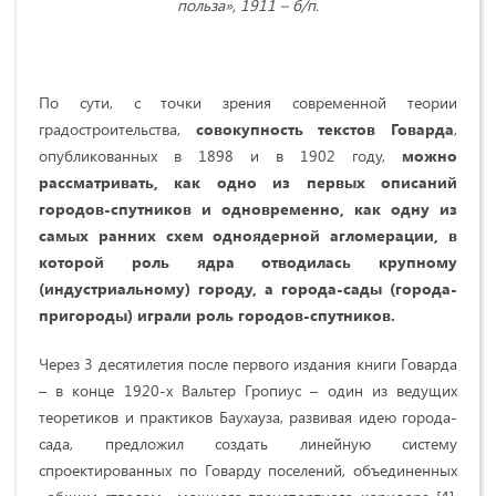
польза», 1911 – б/п.
По сути, с точки зрения современной теории
градостроительства,
совокупность текстов Говарда
,
опубликованных в 1898 и в 1902 году,
можно
рассматривать, как одно из первых описаний
городов-спутников и одновременно, как одну из
самых ранних схем одноядерной агломерации, в
которой роль ядра отводилась крупному
(индустриальному) городу, а города-сады (города-
пригороды) играли роль городов-спутников.
Через 3 десятилетия после первого издания книги Говарда
– в конце 1920-х Вальтер Гропиус – один из ведущих
теоретиков и практиков Баухауза, развивая идею города-
сада, предложил создать линейную систему
спроектированных по Говарду поселений, объединенных