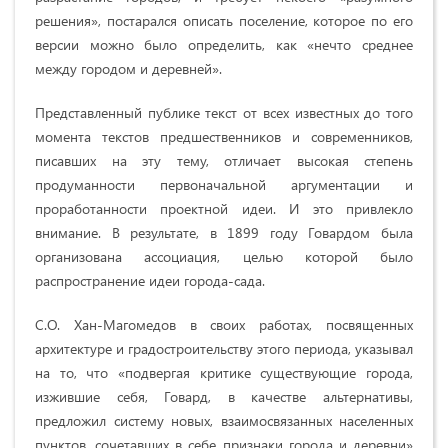
решения», постарался описать поселение, которое по его
версии можно было определить, как «нечто среднее
между городом и деревней».
Представленный публике текст от всех известных до того
момента текстов предшественников и современников,
писавших на эту тему, отличает высокая степень
продуманности первоначальной аргументации и
проработанности проектной идеи. И это привлекло
внимание. В результате, в 1899 году Говардом была
организована ассоциация, целью которой было
распространение идеи города-сада.
С.О. Хан-Магомедов в своих работах, посвященных
архитектуре и градостроительству этого периода, указывал
на то, что «подвергая критике существующие города,
изжившие себя, Говард, в качестве альтернативы,
предложил систему новых, взаимосвязанных населенных
пунктов, сочетавших в себе признаки города и деревни»