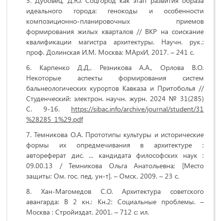
Дубовец, Д.Ю. Соцгород как этап развития образа
идеального города: генокоды и особенности
композиционно-планировочных приемов
формирования жилых кварталов // ВКР на соискание
квалификации магистра архитектуры. Научн. рук.:
проф. Долинская И.М. Москва: МАрхИ, 2017. – 241 с.
Карпенко Д.Д., Резникова А.А., Орлова В.О.
Некоторые аспекты формирования систем
бальнеологических курортов Кавказа и Притоболья //
Студенческий: электрон. научн. журн. 2024 № 31(285)
С. 9-16.
https://sibac.info/archive/journal/student/31
%28285_1%29.pdf
Темникова О.А. Прототипы культуры и исторические
формы их опредмечивания в архитектуре :
автореферат дис. ... кандидата философских наук :
09.00.13 / Темникова Ольга Анатольевна; [Место
защиты: Ом. гос. пед. ун-т]. – Омск, 2009. – 23 с.
Хан-Магомедов С.О. Архитектура советского
авангарда: В 2 кн.: Кн.2: Социальные проблемы. –
Москва : Стройиздат, 2001. – 712 с: ил.