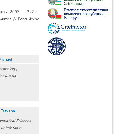
ти, 2003. — 222 с.
ятия // Российское
Michael
echnology,
y, Russia,
 Tatyana
ematical Sciences,
sibirsk State