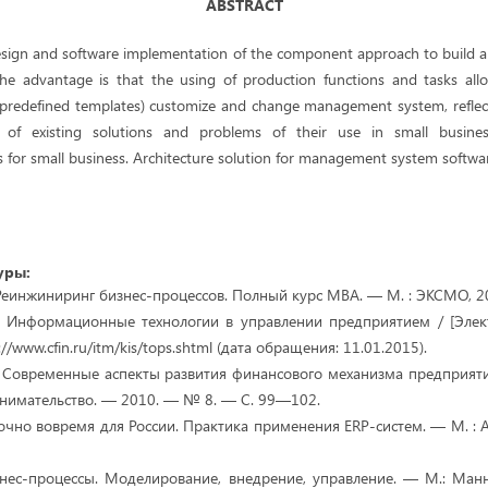
ABSTRACT
design and software implementation of the component approach to buil
The advantage is that the using of production functions and tasks all
n predefined templates) customize and change management system, refle
ew of existing solutions and problems of their use in small busine
or small business. Architecture solution for management system softwa
уры:
еинжиниринг бизнес-процессов. Полный курс MBA. — М. : ЭКСМО, 20
Информационные технологии в управлении предприятием / [Элек
//www.cfin.ru/itm/kis/tops.shtml (дата обращения: 11.01.2015).
Современные аспекты развития финансового механизма предприятий
нимательство. — 2010. — № 8. — С. 99—102.
очно вовремя для России. Практика применения ERP-систем. — М. : А
нес-процессы. Моделирование, внедрение, управление. — М.: Манн