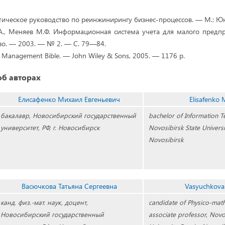
ическое руководство по реинжинирингу бизнес-процессов. — М.: Юни
, Меняев М.Ф. Информационная система учета для малого предпри
о. — 2003. — № 2. — С. 79—84.
 Management Bible. — John Wiley & Sons, 2005. — 1176 p.
б авторах
Елисафенко Михаил Евгеньевич
Elisafenko 
бакалавр, Новосибирский государственный
bachelor of Information T
университет, РФ, г. Новосибирск
Novosibirsk State Universit
Novosibirsk
Васючкова Татьяна Сергеевна
Vasyuchkova
канд. физ.-мат. наук, доцент,
candidate of Physico-math
Новосибирский государственный
associate professor, Novo