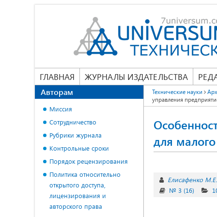
ГЛАВНАЯ
ЖУРНАЛЫ ИЗДАТЕЛЬСТВА
РЕД
Авторам
Технические науки
Арх
управления предприяти
Миссия
Особенност
Сотрудничество
Рубрики журнала
для малого
Контрольные сроки
Порядок рецензирования
Политика относительно
Елисафенко М.Е.
открытого доступа,
№ 3 (16)
1
лицензирования и
авторского права