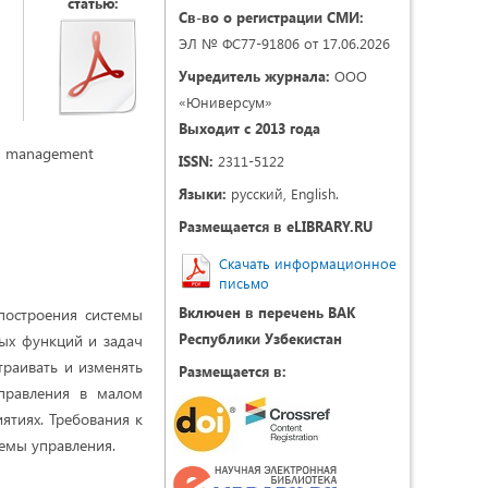
статью:
Св-во о регистрации СМИ:
ЭЛ № ФС77-91806 от 17.06.2026
Учредитель журнала:
ООО
«Юниверсум»
Выходит с 2013 года
s, management
ISSN:
2311-5122
Языки:
русский, English.
Размещается в eLIBRARY.RU
Скачать информационное
письмо
Включен в перечень ВАК
построения системы
Республики Узбекистан
ых функций и задач
траивать и изменять
Размещается в:
правления в малом
ятиях. Требования к
темы управления.