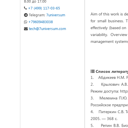
8.00 до 17.00
+7 (499) 117-03-65
Aim of this work is 
Telegram:
7universum
for small business. 
+79609483038
effectively (based o
tech@7universum.com
variability. Overvi
management systems f
Список литерат
1. Абдикеев Н.М. Р
2. Крылович А.В. 
Режим доступа: http:
3. Мелехина П.Ю. 
Российское предпри
4. Питеркин С.В. Т
2005. — 368 с.
5. Репин В.В. Биз