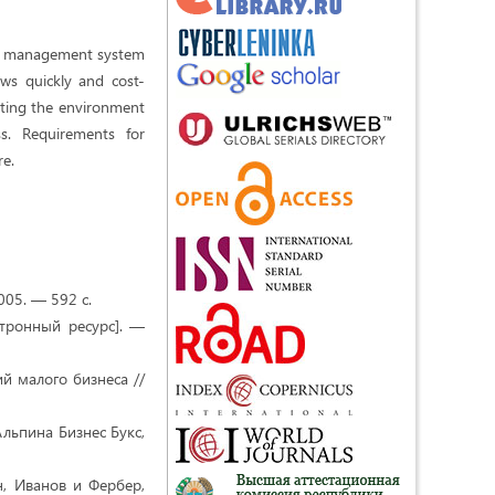
d a management system
ows quickly and cost-
cting the environment
ss. Requirements for
re.
05. — 592 с.
тронный ресурс]. —
 малого бизнеса //
льпина Бизнес Букс,
, Иванов и Фербер,