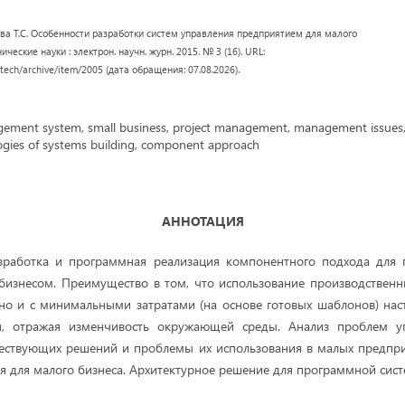
ова Т.С. Особенности разработки систем управления предприятием для малого
ические науки : электрон. научн. журн. 2015. № 3 (16). URL:
/tech/archive/item/2005 (дата обращения: 07.08.2026).
ment system, small business, project management, management issue
gies of systems building, component approach
АННОТАЦИЯ
работка и программная реализация компонентного подхода для 
бизнесом. Преимущество в том, что использование производственн
но и с минимальными затратами (на основе готовых шаблонов) нас
ия, отражая изменчивость окружающей среды. Анализ проблем у
ествующих решений и проблемы их использования в малых предпри
я для малого бизнеса. Архитектурное решение для программной сис