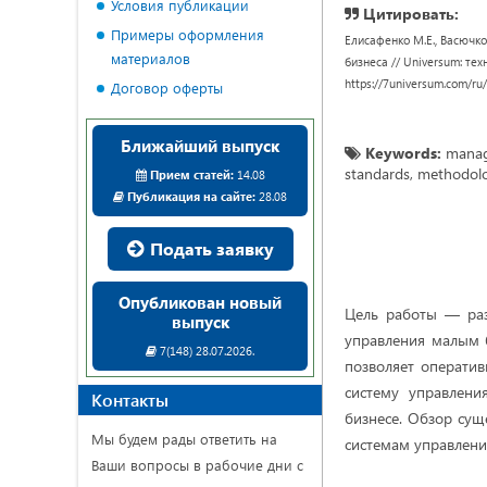
Условия публикации
Цитировать:
Примеры оформления
Елисафенко М.Е., Васючк
материалов
бизнеса // Universum: техн
https://7universum.com/ru
Договор оферты
Ближайший выпуск
Keywords:
manage
standards, methodolo
Прием статей:
14.08
Публикация на сайте:
28.08
Подать заявку
Опубликован новый
Цель работы — раз
выпуск
управления малым 
7(148) 28.07.2026.
позволяет оператив
систему управлен
Контакты
бизнесе. Обзор сущ
Мы будем рады ответить на
системам управлени
Ваши вопросы в рабочие дни с