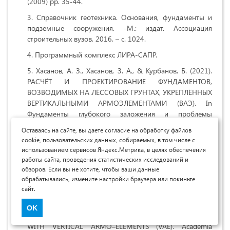
(2009) pp. 35-44.
Справочник геотехника. Основания, фундаменты и
подземные сооружения. -М.: издат. Ассоциация
строительных вузов, 2016. – с. 1024.
Программный комплекс ЛИРА-САПР.
Хасанов, А. З., Хасанов, З. А., & Курбанов, Б. (2021).
РАСЧЁТ И ПРОЕКТИРОВАНИЕ ФУНДАМЕНТОВ,
ВОЗВОДИМЫХ НА ЛЁССОВЫХ ГРУНТАХ, УКРЕПЛЁННЫХ
ВЕРТИКАЛЬНЫМИ АРМОЭЛЕМЕНТАМИ (ВАЭ). In
Фундаменты глубокого заложения и проблемы
геотехники территорий (pp. 8-24).
Оставаясь на сайте, вы даете согласие на обработку файлов
Khasanov, A. Z., Khasanov, Z. A., & Kurbanov, B. (2021).
cookie, пользовательских данных, собираемых, в том числе с
использованием сервисов Яндекс.Метрика, в целях обеспечения
ウズベキスタンにおける砂免震. Menshin, (112), 62-69.
работы сайта, проведения статистических исследований и
М.Н. Горбунов Пасадов, Г.А. Маликова Расчет
обзоров. Если вы не хотите, чтобы ваши данные
конструкций на упругом основании. М., Стройиздат,
обрабатывались, измените настройки браузера или покиньте
1973 с. 17-28.
сайт.
Irkinovich, K. B., & Shodiyor, O. (2023). CALCULATION
OK
AND DERIGN OF FOUNDATIONS ON LYOSS SOIL BASES
WITH VERTICAL ARMO–ELEMENTS (VAE). Academia