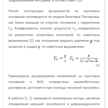
традиционными методами, в соответствии с [3].
Расчёт конструкции фундаментов на грунтовом
основании производится по модели Винклера-Пастернака,
как балка лежащая на упругом основании с параметром
С
. Коэффициенты постели (упругости) С
определяются
2
2
по результатам штамповых испытаний, по известным
выражениям [2], как отношение среднего давления
под
штампом к осадке
, по известным выражениям:
,
(3)
Равномерное распределение напряжений на грунтовое
основание и ВАЭ, посредством железобетонных
ростверков, достигается при помощи песчаной прослойки.
В работах [1, 2] приводятся инженерные методы расчётов
определения несущей способности и деформируемости