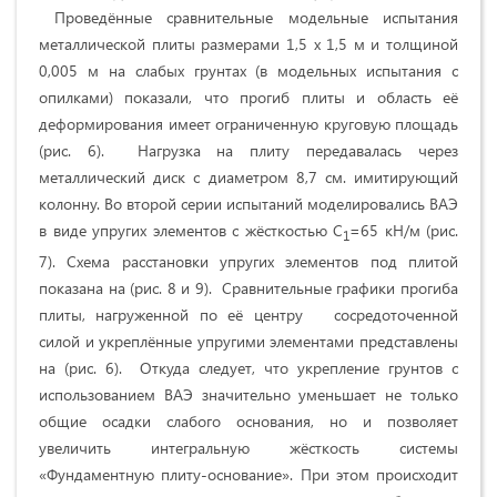
Проведённые сравнительные модельные испытания
металлической плиты размерами 1,5 х 1,5 м и толщиной
0,005 м на слабых грунтах (в модельных испытания с
опилками) показали, что прогиб плиты и область её
деформирования имеет ограниченную круговую площадь
(рис. 6). Нагрузка на плиту передавалась через
металлический диск с диаметром 8,7 см. имитирующий
колонну. Во второй серии испытаний моделировались ВАЭ
в виде упругих элементов с жёсткостью С
=65 кН/м (рис.
1
7). Схема расстановки упругих элементов под плитой
показана на (рис. 8 и 9). Сравнительные графики прогиба
плиты, нагруженной по её центру сосредоточенной
силой и укреплённые упругими элементами представлены
на (рис. 6). Откуда следует, что укрепление грунтов с
использованием ВАЭ значительно уменьшает не только
общие осадки слабого основания, но и позволяет
увеличить интегральную жёсткость системы
«Фундаментную плиту-основание». При этом происходит