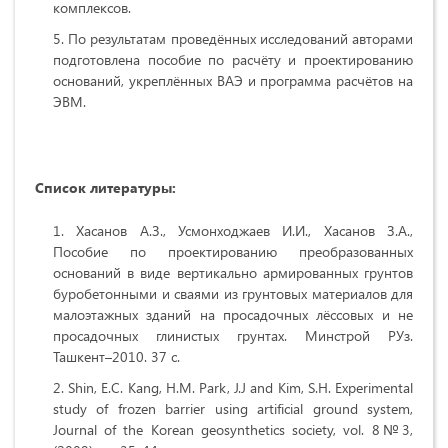
комплексов.
По результатам проведённых исследований авторами
подготовлена пособие по расчёту и проектированию
оснований, укреплённых ВАЭ и программа расчётов на
ЭВМ.
Список литературы:
Хасанов А.З., Усмонходжаев И.И., Хасанов З.А.,
Пособие по проектированию преобразованных
оснований в виде вертикально армированных грунтов
буробетонными и сваями из грунтовых материалов для
малоэтажных зданий на просадочных лёссовых и не
просадочных глинистых грунтах. Минстрой РУз.
Ташкент–2010. 37 с.
Shin, E.C. Kang, H.M. Park, J.J and Kim, S.H. Experimental
study of frozen barrier using artificial ground system,
Journal of the Korean geosynthetics society, vol. 8№3,