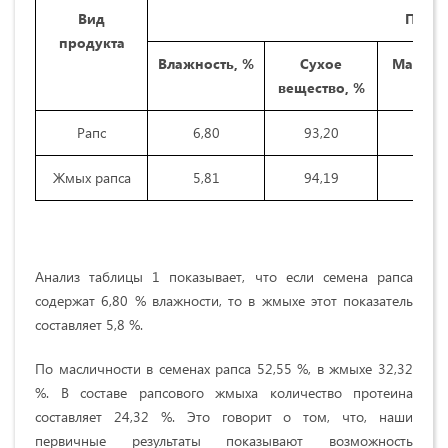
Вид
Показ
продукта
Влажность, %
Сухое
Масличн
вещество, %
Рапс
6,80
93,20
52
Жмых рапса
5,81
94,19
35
Анализ таблицы 1 показывает, что если семена рапса
содержат 6,80 % влажности, то в жмыхе этот показатель
составляет 5,8 %.
По масличности в семенах рапса 52,55 %, в жмыхе 32,32
%. В составе рапсового жмыха количество протеина
составляет 24,32 %. Это говорит о том, что, наши
первичные результаты показывают возможность