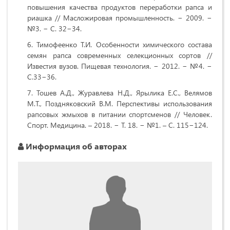
повышения качества продуктов переработки рапса и
риашка // Масложировая промышленность. − 2009. −
№3. − С. 32−34.
Тимофеенко Т.И. Особенности химического состава
семян рапса современных селекционных сортов //
Известия вузов. Пищевая технология. − 2012. − №4. −
С.33−36.
Тошев А.Д., Журавлева Н.Д., Ярылика Е.С., Велямов
М.Т., Поздняковский В.М. Перспективы использования
рапсовых жмыхов в питании спортсменов // Человек.
Спорт. Медицина. – 2018. − Т. 18. − №1. – С. 115−124.
Информация об авторах