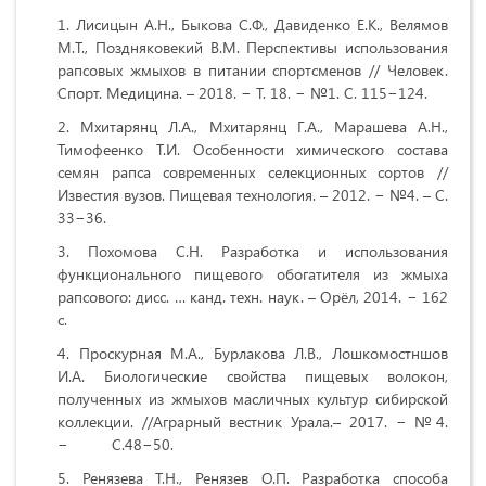
Лисицын А.Н., Быкова С.Ф., Давиденко Е.К., Велямов
М.Т., Поздняковекий В.М. Перспективы использования
рапсовых жмыхов в питании спортсменов // Человек.
Спорт. Медицина. – 2018. − Т. 18. − №1. С. 115−124.
Мхитарянц Л.А., Мхитарянц Г.А., Марашева А.Н.,
Тимофеенко Т.И. Особенности химического состава
семян рапса современных селекционных сортов //
Известия вузов. Пищевая технология. – 2012. − №4. – С.
33−36.
Похомова С.Н. Разработка и использования
функционального пищевого обогатителя из жмыха
рапсового: дисс. … канд. техн. наук. – Орёл, 2014. − 162
с.
Проскурная М.А., Бурлакова Л.В., Лошкомостншов
И.А. Биологические свойства пищевых волокон,
полученных из жмыхов масличных культур сибирской
коллекции. //Аграрный вестник Урала.– 2017. − №4.
− С.48−50.
Ренязева Т.Н., Ренязев О.П. Разработка способа