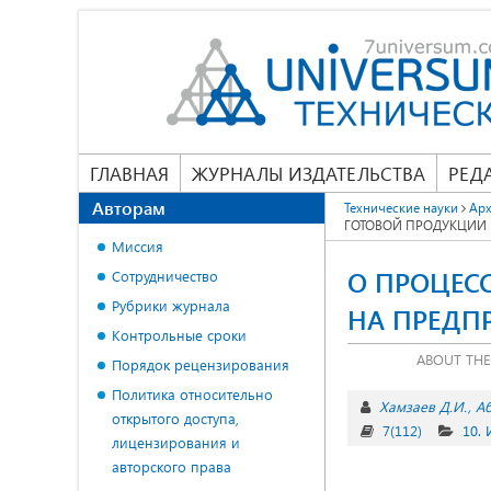
ГЛАВНАЯ
ЖУРНАЛЫ ИЗДАТЕЛЬСТВА
РЕД
Авторам
Технические науки
Арх
ГОТОВОЙ ПРОДУКЦИИ 
Миссия
О ПРОЦЕС
Сотрудничество
Рубрики журнала
НА ПРЕДПР
Контрольные сроки
ABOUT THE
Порядок рецензирования
Политика относительно
Хамзаев Д.И.
А
открытого доступа,
7(112)
10.
лицензирования и
авторского права