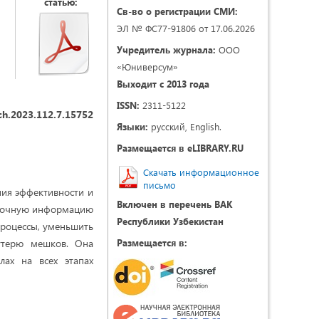
статью:
Св-во о регистрации СМИ:
ЭЛ № ФС77-91806 от 17.06.2026
Учредитель журнала:
ООО
«Юниверсум»
Выходит с 2013 года
ISSN:
2311-5122
ch.2023.112.7.15752
Языки:
русский, English.
Размещается в eLIBRARY.RU
Скачать информационное
письмо
ния эффективности и
Включен в перечень ВАК
 точную информацию
Республики Узбекистан
процессы, уменьшить
утерю мешков. Она
Размещается в:
ах на всех этапах