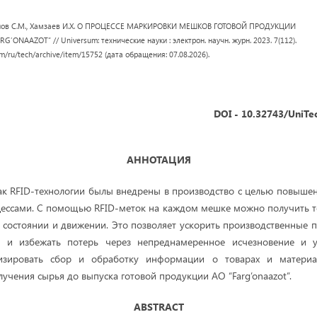
монов С.М., Хамзаев И.Х. О ПРОЦЕССЕ МАРКИРОВКИ МЕШКОВ ГОТОВОЙ ПРОДУКЦИИ
ONAAZOT” // Universum: технические науки : электрон. научн. журн. 2023. 7(112).
om/ru/tech/archive/item/15752 (дата обращения: 07.08.2026).
DOI - 10.32743/UniTe
АННОТАЦИЯ
как RFID-технологии былы внедрены в производство с целью повыше
цессами. С помощью RFID-меток на каждом мешке можно получить
 состоянии и движении. Это позволяет ускорить производственные 
к и избежать потерь через непреднамеренное исчезновение и 
тизировать сбор и обработку информации о товарах и материал
лучения сырья до выпуска готовой продукции АО “Farg’onaazot”.
ABSTRACT