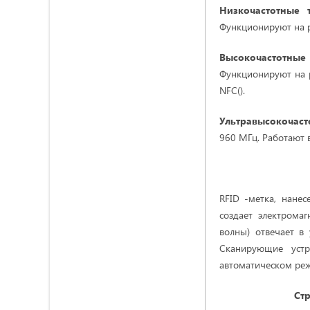
Низкочастотные
Функционируют на ра
Высокочастотные
Функционируют на р
NFC().
Ультравысокочаст
960 МГц. Работают в
RFID -метка, нанес
создает электрома
волны) отвечает в
Сканирующие устр
автоматическом реж
Стр