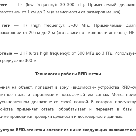
теги
— LF (low frequency): 30–300 кГц. Применяемый диапазо
сстоянии от 1 см до 2 м (в зависимости от размеров мешка).
 теги
— HF (high frequency): 3–30 МГц. Применяемый диап
асстоянии от 20 см до 2 м (это зависит от мощности антенны). HF
отные
— UHF (ultra high frequency): от 300 МГц до 3 ГГц. Использ
 радиусе до 300 м.
Технология работы RFID метки
енная на объект, попадает в зону «видимости» устройства RFID-с
гнитное поле, и «принимает» посылаемый им сигнал. Метка прим
 установленном диапазоне со своей волной. В котором присутству
ойства применяет ответа, обрабатывает и передает в базы
име проводится проверки цельности и достоверности данных.
уктура RFID-этикетки состоит из ниже следующих включает сл