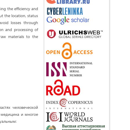
ing the efficiency and
t the location, status
void losses through
ion and processing of
raw materials to the
астях человеческой
я, медицина и многое
туальным: