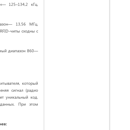
н— 125–134,2 кГц.
азон— 13,56 МГц.
 RFID-чипы сходны с
уемый диапазон 860—
читывателя, который
еняя сигнал (радио
ет уникальный код.
 данных. При этом
оев: