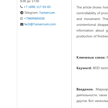
8.00 до 17.00
+7 (499) 117-03-65
The article shows how
Telegram:
7universum
controllability of pr
+79609483038
and movement. This
tech@7universum.com
unintentional disapp
information about g
production of finishe
Ключевые слова:
R
Keyword:
RFID tech
Введение.
Маркиро
деятельности, таких
другое. Вот нескол