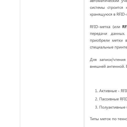
автоматический учё
системы строится 
хранящуюся в RFID-м
RFID-метка (или
RF
передачи данных.
приобрели метки в
специальные принте
Для записи/чтения
внешней антенной. 
Активные - RF
Пассивные RFI
Полуактивные 
Типы меток по техн