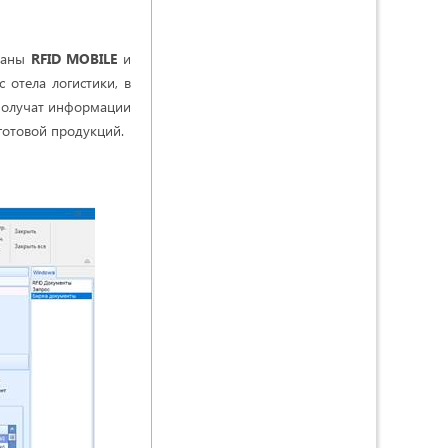
ованы
RFID MOBILE
и
 отела логистики, в
 получат информации
готовой продукций.