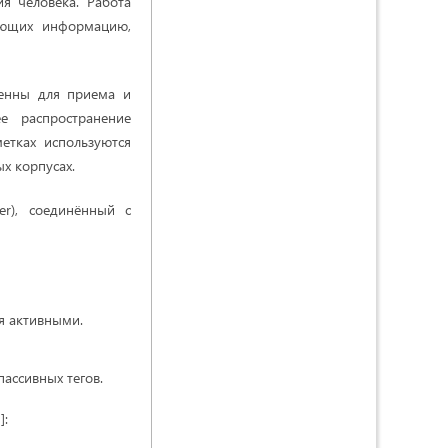
ия человека. Работа
вающих информацию,
тенны для приема и
е распространение
етках используются
х корпусах.
er), соединённый с
я активными.
ассивных тегов.
]: