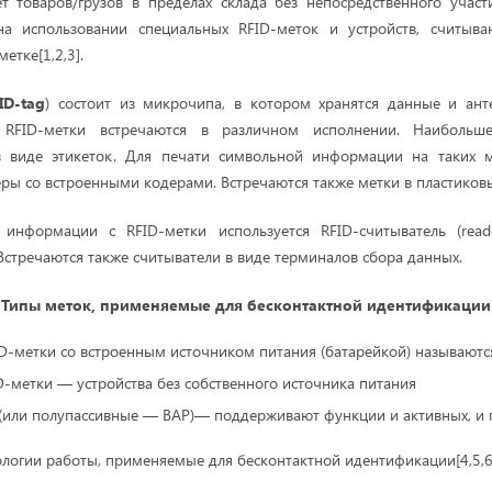
т товаров/грузов в пределах склада без непосредственного участ
на использовании специальных RFID-меток и устройств, считы
етке[1,2,3].
ID-tag
) состоит из микрочипа, в котором хранятся данные и ан
 RFID-метки встречаются в различном исполнении. Наибольше
 виде этикеток. Для печати символьной информации на таких м
ры со встроенными кодерами. Встречаются также метки в пластиковы
 информации с RFID-метки используется RFID-считыватель (read
Встречаются также считыватели в виде терминалов сбора данных.
Типы меток, применяемые для бесконтактной идентификации
ID-метки со встроенным источником питания (батарейкой) называютс
D-метки — устройства без собственного источника питания
(или полупассивные — BAP)— поддерживают функции и активных, и п
ологии работы, применяемые для бесконтактной идентификации[4,5,6