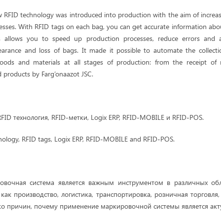
 RFID technology was introduced into production with the aim of increas
ocesses. With RFID tags on each bag, you can get accurate information abou
 allows you to speed up production processes, reduce errors and a
earance and loss of bags. It made it possible to automate the collect
oods and materials at all stages of production: from the receipt of 
d products by Farg’onaazot JSC.
FID технология,
RFID-метки, Logix ERP, RFID-MOBILE и RFID-POS.
nology, RFID tags, Logix ERP, RFID-MOBILE and RFID-POS.
вочная система является важным инструментом в различных обл
 как производство, логистика, транспортировка, розничная торговл
ько причин, почему применение маркировочной системы является ак