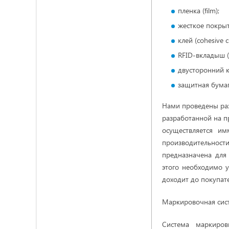
пленка (film);
жесткое покрыти
клей (cohesive c
RFID-вкладыш (i
двусторонний кл
защитная бумага
Нами проведены раз
разработанной на п
осуществляется и
производительнос
предназначена для
этого необходимо у
доходит до покупат
Маркировочная сист
Система маркиров