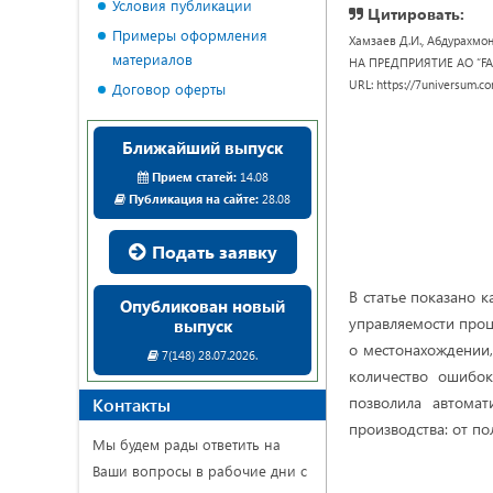
Условия публикации
Цитировать:
Примеры оформления
Хамзаев Д.И., Абдурах
материалов
НА ПРЕДПРИЯТИЕ АО “FARG’
URL: https://7universum.c
Договор оферты
Ближайший выпуск
Прием статей:
14.08
Публикация на сайте:
28.08
Подать заявку
В статье показано 
Опубликован новый
управляемости про
выпуск
о местонахождении,
7(148) 28.07.2026.
количество ошибо
позволила автома
Контакты
производства: от по
Мы будем рады ответить на
Ваши вопросы в рабочие дни с