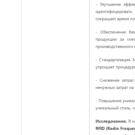
- Улучшение эффек
идентифицировать 
сокращает время по
- Обеспечение без
продукции за сче
производственного 
- Стандартизация. 
упрощает процедуры
- Снижение затрат
ненужных затрат на
- Повышение уникал
уникальный стиль, 
Исследование.
В н
RFID
(
Radio
Freque