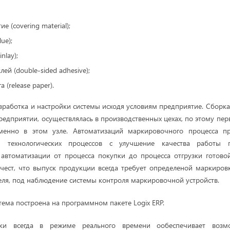
е (covering material);
lue);
nlay);
ей (double-sided adhesive);
 (release paper).
работка и настройки системы исходя условиям предприятие. Сборка
редприятии, осуществлялась в производственных цехах, по этому пе
мменно в этом узле. Автоматизаций маркировочного процесса п
ти технологических процессов с улучшение качества работы п
 автоматизации от процесса покупки до процесса отгрузки готово
чест, что выпуск продукции всегда требует определеной маркиров
еля, под наблюдение системы контроля маркировочной устройств.
ема построена на программном пакете Logix ERP.
ки всегда в режиме реального времени ообеспечивает возм