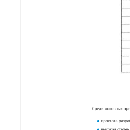
Среди основных пр
простота разра
высокая степен