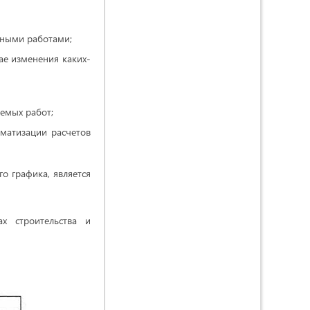
нными работами;
ае изменения каких-
емых работ;
оматизации расчетов
о графика, является
х строительства и