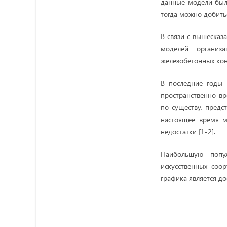
данные модели были
тогда можно добить
В связи с вышесказ
моделей организ
железобетонных кон
В последние годы 
пространственно-в
по существу, предс
настоящее время м
недостатки [1-2].
Наибольшую попул
искусственных соо
графика является д