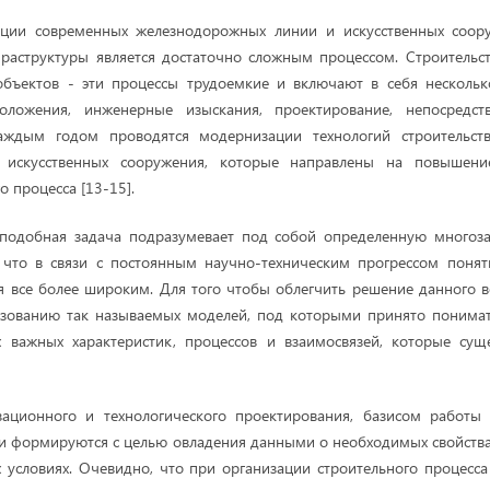
ции современных железнодорожных линии и искусственных соор
раструктуры является достаточно сложным процессом. Строительс
объектов - эти процессы трудоемкие и включают в себя нескольк
оложения, инженерные изыскания, проектирование, непосредст
каждым годом проводятся модернизации технологий строительст
 искусственных сооружения, которые направлены на повышени
 процесса [13-15].
подобная задача подразумевает под собой определенную многоза
, что в связи с постоянным научно-техническим прогрессом понят
я все более широким. Для того чтобы облегчить решение данного в
ьзованию так называемых моделей, под которыми принято понимат
 важных характеристик, процессов и взаимосвязей, которые сущ
зационного и технологического проектирования, базисом работы 
и формируются с целью овладения данными о необходимых свойств
 условиях. Очевидно, что при организации строительного процесс