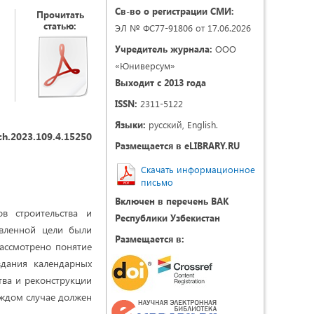
Св-во о регистрации СМИ:
Прочитать
статью:
ЭЛ № ФС77-91806 от 17.06.2026
Учредитель журнала:
ООО
«Юниверсум»
Выходит с 2013 года
ISSN:
2311-5122
Языки:
русский, English.
ch.2023.109.4.15250
Размещается в eLIBRARY.RU
Скачать информационное
письмо
Включен в перечень ВАК
в строительства и
Республики Узбекистан
авленной цели были
Размещается в:
ассмотрено понятие
дания календарных
тва и реконструкции
аждом случае должен