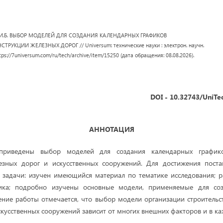
дзе И.Б. ВЫБОР МОДЕЛЕЙ ДЛЯ СОЗДАНИЯ КАЛЕНДАРНЫХ ГРАФИКОВ
РУКЦИИ ЖЕЛЕЗНЫХ ДОРОГ // Universum: технические науки : электрон. научн.
ttps://7universum.com/ru/tech/archive/item/15250 (дата обращения: 08.08.2026).
DOI - 10.32743/UniTe
АННОТАЦИЯ
приведены выбор моделей для создания календарных графико
езных дорог и искусственных сооружений. Для достижения пост
задачи: изучен имеющийся материал по тематике исследования; р
фика; подробно изучены основные модели, применяемые для соз
ение работы отмечается, что выбор модели организации строительс
скусственных сооружений зависит от многих внешних факторов и в к