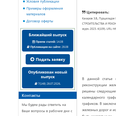
Условия публикации
Примеры оформления
Цитировать:
материалов
Кахаров З.В., Пурцела
Договор оферты
СТРОИТЕЛЬСТВА И РЕКОНСТ
журн. 2023. 4(109). URL: h
Ближайший выпуск
Прием статей:
14.08
Публикация на сайте:
28.08
Подать заявку
Опубликован новый
выпуск
В данной статье 
7(148) 28.07.2026.
реконструкции жел
решены следующие 
Контакты
календарного гра
графиков. В заключ
Мы будем рады ответить на
железных дорог и и
Ваши вопросы в рабочие дни с
быть уникальным.