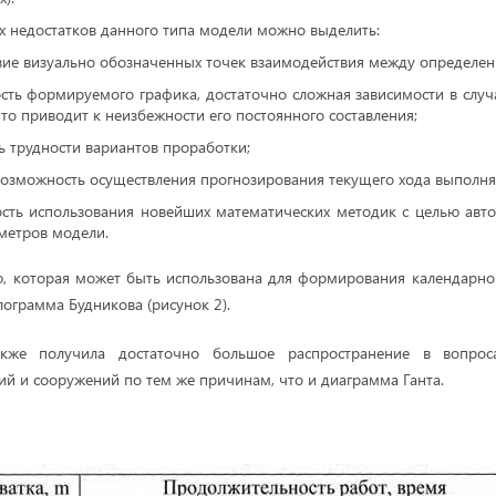
х недостатков данного типа модели можно выделить:
твие визуально обозначенных точек взаимодействия между определе
сть формируемого графика, достаточно сложная зависимости в случ
что приводит к неизбежности его постоянного составления;
ь трудности вариантов проработки;
возможность осуществления прогнозирования текущего хода выполня
ость использования новейших математических методик с целью авт
метров модели.
 которая может быть использована для формирования календарног
лограмма Будникова (рисунок 2).
кже получила достаточно большое распространение в вопроса
ий и сооружений по тем же причинам, что и диаграмма Ганта.