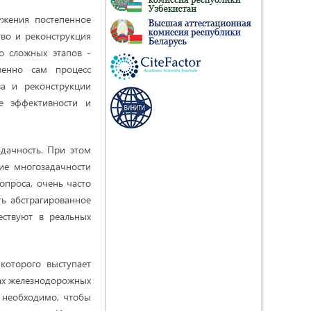
ужения постепенное
тво и реконструкция
о сложных этапов -
венно сам процесс
ва и реконструкции
е эффективности и
дачность. При этом
ие многозадачности
опроса, очень часто
ь абстрагированное
ествуют в реальных
которого выступает
ах железнодорожных
а необходимо, чтобы