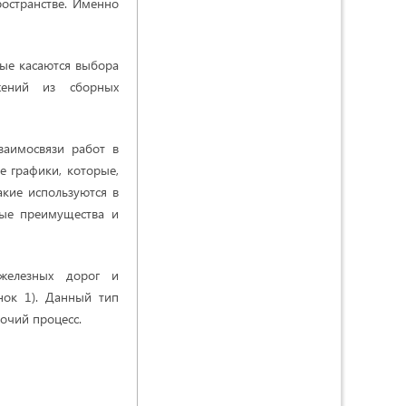
ространстве. Именно
рые касаются выбора
жений из сборных
заимосвязи работ в
 графики, которые,
акие используются в
ные преимущества и
 железных дорог и
нок 1). Данный тип
бочий процесс.