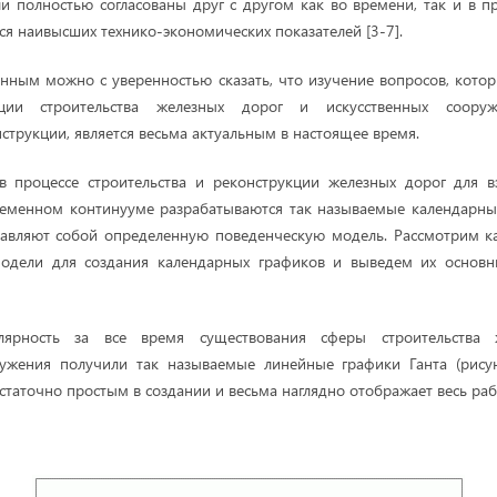
 полностью согласованы друг с другом как во времени, так и в п
ся наивысших технико-экономических показателей [3-7].
анным можно с уверенностью сказать, что изучение вопросов, кото
ации строительства железных дорог и искусственных соору
струкции, является весьма актуальным в настоящее время.
в процессе строительства и реконструкции железных дорог для в
ременном континууме разрабатываются так называемые календарные
тавляют собой определенную поведенческую модель. Рассмотрим к
одели для создания календарных графиков и выведем их основ
ярность за все время существования сферы строительства
ружения получили так называемые линейные графики Ганта (рису
остаточно простым в создании и весьма наглядно отображает весь ра