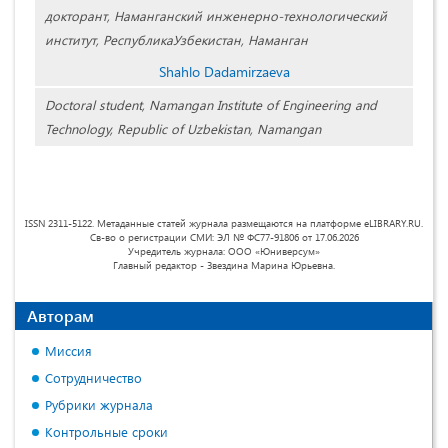
докторант, Наманганский инженерно-технологический
институт, РеспубликаУзбекистан, Наманган
Shahlo Dadamirzaeva
Doctoral student, Namangan Institute of Engineering and
Technology, Republic of Uzbekistan, Namangan
ISSN 2311-5122. Метаданные статей журнала размещаются на платформе eLIBRARY.RU.
Св-во о регистрации СМИ: ЭЛ № ФС77-91806 от 17.06.2026
Учредитель журнала: ООО «Юниверсум»
Главный редактор - Звездина Марина Юрьевна.
Авторам
Миссия
Сотрудничество
Рубрики журнала
Контрольные сроки