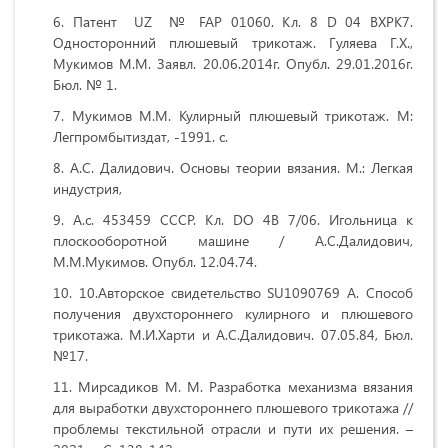
Патент UZ № FAP 01060. Кл. 8 D 04 BXPK7.
Односторонний плюшевый трикотаж. Гуляева Г.Х.,
Мукимов М.М. Заявл. 20.06.2014г. Опубл. 29.01.2016г.
Бюл. № 1.
Мукимов М.М. Кулирный плюшевый трикотаж. М:
Легпромбытиздат, -1991. с.
А.С. Далидович. Основы теории вязания. М.: Легкая
индустрия,
А.с. 453459 СССР. Кл. DO 4B 7/06. Игольница к
плоскооборотной машине / А.С.Далидович,
М.М.Мукимов. Опубл. 12.04.74.
10.Авторское свидетельство SU1090769 A. Способ
получения двухстороннего кулирного и плюшевого
трикотажа. М.И.Харти и А.С.Далидович. 07.05.84, Бюл.
№17.
Мирсадиков М. М. Разработка механизма вязания
для выработки двухстороннего плюшевого трикотажа //
проблемы текстильной отрасли и пути их решения. –