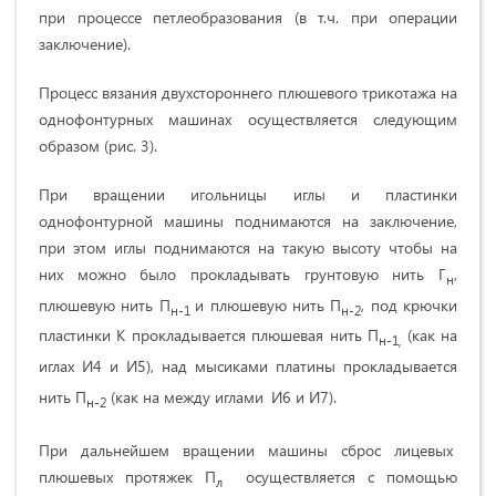
при процессе петлеобразования (в т.ч. при операции
заключение).
Процесс вязания двухстороннего плюшевого трикотажа на
однофонтурных машинах осуществляется следующим
образом (рис. 3).
При вращении игольницы иглы и пластинки
однофонтурной машины поднимаются на заключение,
при этом иглы поднимаются на такую высоту чтобы на
них можно было прокладывать грунтовую нить Г
,
н
плюшевую нить П
и плюшевую нить П
, под крючки
н-1
н-2
пластинки К прокладывается плюшевая нить П
(как на
н-1,
иглах И4 и И5),
над мысиками платины прокладывается
нить П
(как на между иглами
И6 и И7).
н-2
При дальнейшем вращении машины сброс лицевых
плюшевых протяжек П
осуществляется с помощью
л