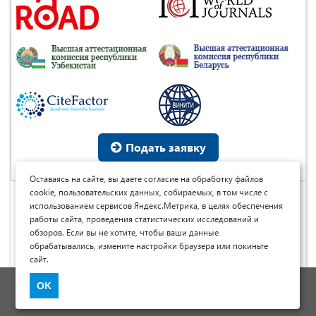
Подать заявку
Оставаясь на сайте, вы даете согласие на обработку файлов
cookie, пользовательских данных, собираемых, в том числе с
использованием сервисов Яндекс.Метрика, в целях обеспечения
© Научные журналы Universum, 2013-2026 (ООО
работы сайта, проведения статистических исследований и
«Юниверсум») ИНН: 5410074608 ОГРН: 1185476048691
обзоров. Если вы не хотите, чтобы ваши данные
Это произведение доступно по
лицензии Creative
Commons « Attribution» («Атрибуция») 4.0
обрабатывались, измените настройки браузера или покиньте
Непортированная
.
сайт.
Политика обработки персональных данных
OK
Договор оферты