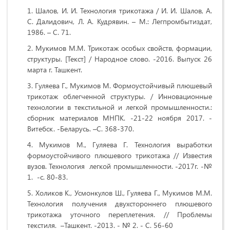
Шалов, И. И. Технология трикотажа / И. И. Шалов, А.
С. Далидович, Л. А. Кудрявин. – М.: Легпромбытиздат,
1986. – С. 71.
Мукимов М.М. Трикотаж особых свойств, формации,
структуры. [Текст] / Народное слово. -2016. Выпуск 26
марта г. Ташкент.
Гуляева Г., Мукимов М. Формоустойчивый плюшевый
трикотаж облегченной структуры. / Инновационные
технологии в текстильной и легкой промышленности.:
сборник материалов МНПК. -21-22 ноября 2017. -
Витебск. -Беларусь. –С. 368-370.
Мукимов М., Гуляева Г. Технология выработки
формоустойчивого плюшевого трикотажа // Известия
вузов. Технология легкой промышленности. -2017г. -№
1. -с. 80-83.
Холиков К., Усмонкулов Ш., Гуляева Г., Мукимов М.М.
Технология получения двухстороннего плюшевого
трикотажа уточного переплетения. // Проблемы
текстиля. –Ташкент. -2013. - № 2. - С. 56-60