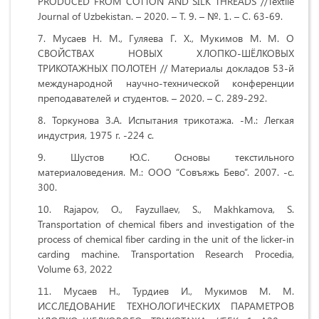
PRODUCED FROM COTTON AND SILK THREADS //Textile
Journal of Uzbekistan. – 2020. – Т. 9. – №. 1. – С. 63-69.
Мусаев Н. М., Гуляева Г. Х., Мукимов М. М. О
СВОЙСТВАХ НОВЫХ ХЛОПКО-ШЁЛКОВЫХ
ТРИКОТАЖНЫХ ПОЛОТЕН // Материалы докладов 53-й
международной научно-технической конференции
преподавателей и студентов. – 2020. – С. 289-292.
Торкунова З.А. Испытания трикотажа. -М.: Легкая
индустрия, 1975 г. -224 с.
Шустов Ю.С. Основы текстильного
материаловедения. М.: ООО “Совъяжь Бево”. 2007. -с.
300.
Rajapov, O., Fayzullaev, S., Makhkamova, S.
Transportation of chemical fibers and investigation of the
process of chemical fiber carding in the unit of the licker-in
carding machine. Transportation Research Procedia,
Volume 63, 2022
Мусаев Н., Турдиев И., Мукимов М. М.
ИССЛЕДОВАНИЕ ТЕХНОЛОГИЧЕСКИХ ПАРАМЕТРОВ