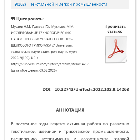
9(102)
текстильной и легкой промышленности
Цитировать:
Прочитать
Мусаев Н.М., Гуляева Г.Х., Мукимов М.М.
статью:
ИССЛЕДОВАНИЕ ТЕХНОЛОГИЧЕСКИХ
ПАРАМЕТРОВ РИСУНЧАТОГО ХЛОПКО-
ШЕЛКОВОГО ТРИКОТАЖА // Universum:
технические науки : электрон. научн. журн.
2022. 9(102). URL:
https://7universum.com/ru/tech/archive/item/14263
(дата обращения: 09.08.2026).
DOI - 10.32743/UniTech.2022.102.9.14263
АННОТАЦИЯ
В последние годы ведется активная работа по развитию
текстильной, швейной и трикотажной промышленности,
расширению ассортимента и ассортимента готовой