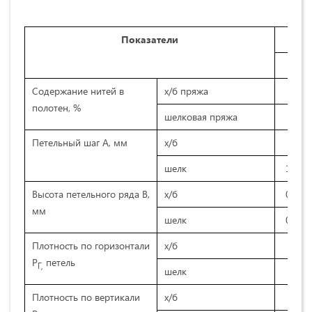
Показатели
I
Содержание нитей в
х/б пряжа
100
полотен, %
шелковая пряжа
-
Петельный шаг А, мм
х/б
0,9
шелк
1,11
Высота петельного ряда В,
х/б
0,66
мм
шелк
0,62
Плотность по горизонтали
х/б
55
Р
петель
Г,
шелк
45
Плотность по вертикали
х/б
75