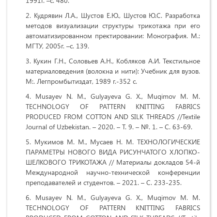
1991г. –с. 480.
Кудрявин Л.А., Шустов Е.Ю., Шустов Ю.С. Разработка
методов визуализации структуры трикотажа при его
автоматизированном пректировании: Монография. М.:
МГТУ, 2005г. –с. 139.
Кукин Г.Н., Соловьев А.Н., Кобляков А.И. Текстильное
материаловедения (волокна и нити): Учебник для вузов.
М:. Легпромбытиздат, 1989 г.-352 с.
Musayev N. M., Gulyayeva G. X., Muqimov M. M.
TECHNOLOGY OF PATTERN KNITTING FABRICS
PRODUCED FROM COTTON AND SILK THREADS //Textile
Journal of Uzbekistan. – 2020. – Т. 9. – №. 1. – С. 63-69.
Мукимов М. М., Мусаев Н. М. ТЕХНОЛОГИЧЕСКИЕ
ПАРАМЕТРЫ НОВОГО ВИДА РИСУНЧАТОГО ХЛОПКО-
ШЕЛКОВОГО ТРИКОТАЖА // Материалы докладов 54-й
Международной научно-технической конференции
преподавателей и студентов. – 2021. – С. 233-235.
Musayev N. M., Gulyayeva G. X., Muqimov M. M.
TECHNOLOGY OF PATTERN KNITTING FABRICS