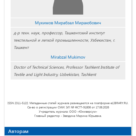
Мукимов Мирабзал Мираюбович
д-р техн. наук, профессор, Ташкентский институт
текстильной и легкой промышленности, Узбекистан, г.
Ташкент
Mirabzal Mukimov
Doctor of Technical Sciences, Professor Tashkent Institute of
Textile and Light Industry, Uzbekistan, Tashkent
ISSN 2311-5122. Метаданные статей журнала размещаются на платформе eLIBRARY.RU.
Св-во о регистрации СМИ: ЭЛ № ФС77-91806 от 17.06.2026
Учредитель журнала: ООО «Юниверсум»
Главный редактор - Звездина Марина Юрьевна.
Авторам