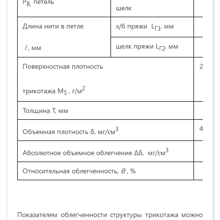
Р
петель
В,
шелк
80
Длина нити в петле
х/б пряжи L
, мм
3,9
Г1
шелк пряжи L
, мм
-
l
, мм
Г2
Поверхностная плотность
203,6
2
трикотажа M
, г/м
S
Толщина Т, мм
0,5
407,2
3
Объемная плотность δ, мг/см
-
3
Абсолютное объемное облегчение ∆δ, мг/см
Относительная облегченность,
θ ,
%
-
Показателем облегченности структуры трикотажа можно