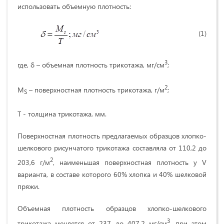
использовать объемную плотность:
(1)
3
где, δ – объемная плотность трико­тажа, мг/см
;
2
M
– поверхностная плотность три­котажа, г/м
;
S
T - толщина трикотажа, мм.
Поверхностная плотность предлагаемых образцов хлопко-
шелкового рисунчатого трикотажа составляла от 110,2 до
2
203,6 г/м
, наименьшая поверхностная плотность у V
варианта, в составе которого 60% хлопка и 40% шелковой
пряжи.
Объемная плотность образцов хлопко-шелкового
3
трикотажа меняется от 237 до 407,2 мг/см
, при этом