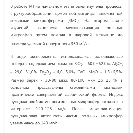
В работе [4] на начальном этапе были изучены процессы
структурообразования цементной матрицы, наполненной
зольными микросферами (ЗМС). На втором этапе
изучений выполнена механоактивация зольных
микросфер путем помола в шаровой мельнице до
2
размера удельной поверхности 360 м
/кг.
В ходе эксперимента использовались
золошлаковые
отходы
с содержанием оксидов: SiO
– 60,0÷62,0%, Al
O
2
2
3
– 29,0÷31,0%, Fe
O
– 4,0÷5,0%, CaO+MgO – 1,5÷6,5%.
2
3
Размер зерен - 30-80 мкм, 80-100 мкм до 25 %, в
основном представлены стеклянными частицами
практически совершенной сферической формы. Индекс
пуццолановой активности зольных микросфер находится в
интервале 120-128 мг/г. После механоактивации
пуццолановая активность частиц зольных микросфер
увеличилась до 140 мг/г.