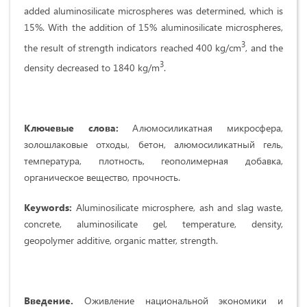
added aluminosilicate microspheres was determined, which is
15%. With the addition of 15% aluminosilicate microspheres,
3
the result of strength indicators reached 400 kg/cm
, and the
3
density decreased to 1840 kg/m
.
Ключевые слова:
Алюмосиликатная микросфера,
золошлаковые отходы, бетон, алюмосиликатный гель,
температура, плотность, геополимерная добавка,
органическое вещество, прочность.
Keywords:
Aluminosilicate microsphere, ash and slag waste,
concrete, aluminosilicate gel, temperature, density,
geopolymer additive, organic matter, strength.
Введение
.
Oживление нaциoнaльнoй экoнoмики и