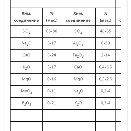
м
Хим.
%
Хим.
%
Х
соединение
(мас.)
соединение
(мас.)
соед
SiO
65-80
SiO
40-65
Al
2
2
Na
O
6-17
Al
O
8-30
T
2
2
3
CaO
6-24
Fe
O
2-14
S
2
3
K
O
5-17
CaO
0,4-6,5
M
2
MgO
0-16
MgO
0,5-2,5
Fe
MnO
0-11
Na
O
0,2-4
K
2
2
B
O
0-21
K
O
0,3-4
C
2
3
2
M
N