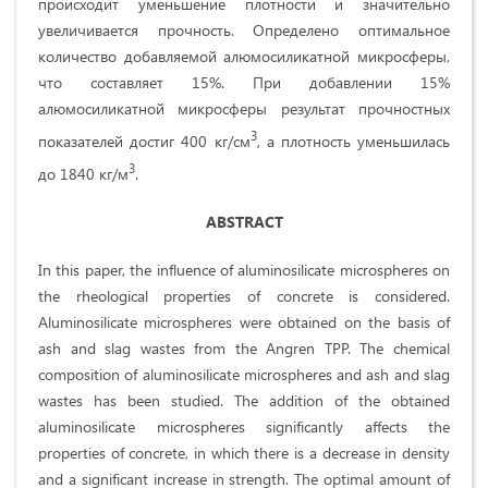
происходит уменьшение плотности и значительно
увеличивается прочность. Определено оптимальное
количество добавляемой алюмосиликатной микросферы,
что составляет 15%. При добавлении 15%
алюмосиликатной микросферы результат прочностных
3
показателей достиг 400 кг/см
, а плотность уменьшилась
3
до 1840 кг/м
.
ABSTRACT
In this paper, the influence of aluminosilicate microspheres on
the rheological properties of concrete is considered.
Aluminosilicate microspheres were obtained on the basis of
ash and slag wastes from the Angren TPP. The chemical
composition of aluminosilicate microspheres and ash and slag
wastes has been studied. The addition of the obtained
aluminosilicate microspheres significantly affects the
properties of concrete, in which there is a decrease in density
and a significant increase in strength. The optimal amount of