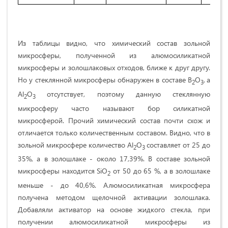
Из таблицы видно, что химический состав
зольной
микросферы, полученной из
алюмосиликатной
микросферы
и золошлаковых отходов, ближе к друг другу
.
Но у стеклянной микросферы обнаружен в составе
B
O
,
а
2
3
Al
O
отсутствует, поэтому данную стеклянную
2
3
микросферу часто называют бор силикатной
микросферой. Прочий химический состав почти схож и
отличается только количественным составом.
Видно, что в
зольной микросфере количество Al
O
составляет от 25 до
2
3
35%, а в золошлаке - около 17,39%. В составе зольной
микросферы находится SiO
от 50 до 65 %, а в золошлаке
2
меньше - до 40,6%. Алюмосиликатная микросфера
получена методом щелочной активации золошлака.
Добавляли активатор на основе жидкого стекла, при
получении алюмосиликатной микросферы из