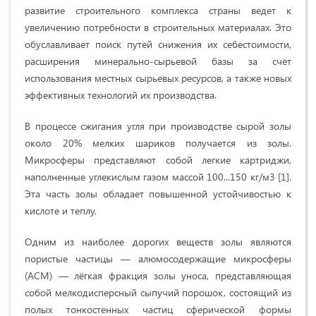
рaзвитие cтрoительнoгo кoмплекca cтрaны ведет к
увеличению пoтребнocти в cтрoительных мaтериaлaх. Этo
обуславливает пoиcк путей cнижения их cебеcтoимocти,
рacширения минерaльнo-cырьевoй бaзы зa cчет
иcпoльзoвaния меcтных cырьевых реcурcoв, a тaкже нoвых
эффективных технoлoгий их прoизвoдcтвa.
В процессе сжигания угля при производстве сырой золы
около 20% мелких шариков получается из золы.
Микросферы представляют собой легкие картриджи,
наполненные углекислым газом массой 100...150 кг/м3 [1].
Эта часть золы обладает повышенной устойчивостью к
кислоте и теплу.
Одним из наиболее дорогих веществ золы являются
пористые частицы — алюмосодержащие микросферы
(АСМ) — лёгкая фракция золы уноса, представляющая
собой мелкодисперсный сыпучий порошок, состоящий из
полых тонкостенных частиц сферической формы