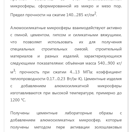
микросферы, сформированной из микро и мезо пор.
2
Предел прочности на сжатие 140…285 кг/см
.
Алюмосиликатные микросферы взаимодействуют активно
с глиной, цементом, гипсом и силикатными вяжущими,
что позволяет использовать их для получения
специальных строительных смесей, строительный
материалов и разных изделий, характеризующихся
следующими показателями: объёмная масса 540…900 кг/
3
м
; прочность при сжатии 4…13 МПа; коэффициент
теплопроводности 0,17…0,23 Вт/(м ·К). Цементные изделия
с добавлением алюмосиликатной микросферы
изготавливаются при высокой температуре, примерно до
1200 °С.
Получены цементные лабораторные образы с
добавлением алюмосиликатных микросфер, которые
получены методом пере активации золошлаковых