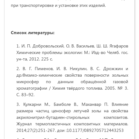
при транспортировке и установке этих изделий.
Список литературы:
И. П. Добровольский, О. В. Васильев, Ш. Ш. Ягафаров
Химические проблемы экологии: М.: Изд-во Челяб. гос.
ун-та, 2012. 225 с.
В. Г. Пименов, И. В. Никулин, B. C. Дрожжин и
др.Физико-химические свойства поверхности зольных
микросфер по данным обращённой газовой
хроматографии / Химия твёрдого топлива. 2005. № 3.
С. 83–92.
Кулкарни М., Бамболе В., Маханвар П. Влияние
размера частиц ценосфер летучей золы на свойства
акрилонитрил-бутадиен-стирольных композитов.
Журнал термопластичных композитных материалов.
2014;27(2):251-267. дои :10.1177/0892705712443253