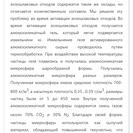
золошлаковых отходов содержатся такие же оксиды, но
отличается количественным составом. Мы решили эту
проблему во время активации золошлаковых отходов. Во
время активации золошлаковых отходов получается
алюмосиликатный гель, который легче подвергается
измельчени ю. Измельчение геля активированного
алюмосиликатного сырью проводилось путём
термообработки. При воздействии высокой температуры
частицы геля плавились и получалась алюмосиликатная
микросфера шарообразной формы. Получалась
алюмосиликатная микросфера разных размеров.
Полученная микросфера имела среднюю плотность 700-
3
3
800 кг/м
,
а насыпную плотность 0,35…0,39 г/см
, размеры
частиц были от 5 до 450 мкм. Внутри полученной
алюмосиликатной микросферы содержится смесь газов:
около 70% СО
и 30% N
.
Благодаря своей форме,
2
2
частицы микросферы используются, как сыпучий
материал, обладающий повышенной текучестью, что