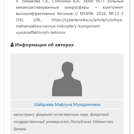
Зимакова Г.А., Солонина В.А., Зелиг М.П. Зольные
механоактивирванные микросферы – компонент
высокоэффективных бетонов // МНИЖ. 2016. №12-3
(54). URL: https://cyberleninka.ru/article/n/zolnye-
mehanoaktivirvannye-mikrosfery-komponent-
vysokoeffektivnyh-betonov
Информация об авторах
Шайдоева Мафтуна Муиддиновна
магистрант, факультет естественных наук, Бухарский
государственный университет, Республика Узбекистан,
Бухара