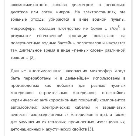
алюмосиликатного состава диаметром в несколько
десятков или сотен микрон. На электростанциях, где
зольные отходы убираются в виде водной пульпы,
3
микросферы, обладая плотностью не более 1 г/см
, в
результате естественной флотации всплывают на
поверхностные водные бассейны золоотвалов и находятся
там длительное время в виде «пенных слоёв» различной
толщины [2].
Данные многочисленные накопления микросфер могут
быть переработаны и в дальнейшем использованы в
производствах как добавки для разных нужных
материалов (строительных материалов; огнестойких
керамических; антикоррозионных покрытий; компонентов
автомобилей; электрических кабелей и взрывчатых
веществ; газоразделительных материалов и др.), а также
для улучшения их тепловых, прочностных, изоляционных,
детонационных и акустических свойств [3].