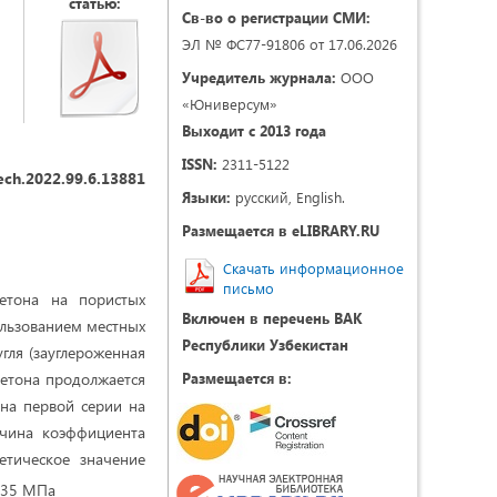
статью:
Св-во о регистрации СМИ:
ЭЛ № ФС77-91806 от 17.06.2026
Учредитель журнала:
ООО
«Юниверсум»
Выходит с 2013 года
ISSN:
2311-5122
ech.2022.99.6.13881
Языки:
русский, English.
Размещается в eLIBRARY.RU
Скачать информационное
письмо
етона на пористых
Включен в перечень ВАК
ользованием местных
Республики Узбекистан
гля (зауглероженная
бетона продолжается
Размещается в:
она первой серии на
ичина коэффициента
етическое значение
5-35 МПа