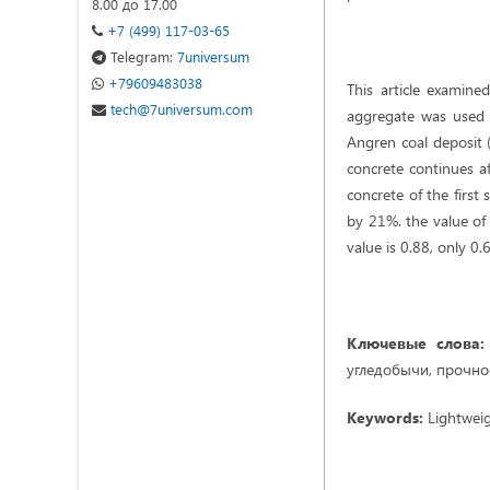
8.00 до 17.00
+7 (499) 117-03-65
Telegram:
7universum
+79609483038
This article examin
tech@7universum.com
aggregate was used 
Angren coal deposit (
concrete continues af
concrete of the first
by 21%. the value of 
value is 0.88, only 0
Ключевые слова:
угледобычи, прочно
Keywords:
Lightweig