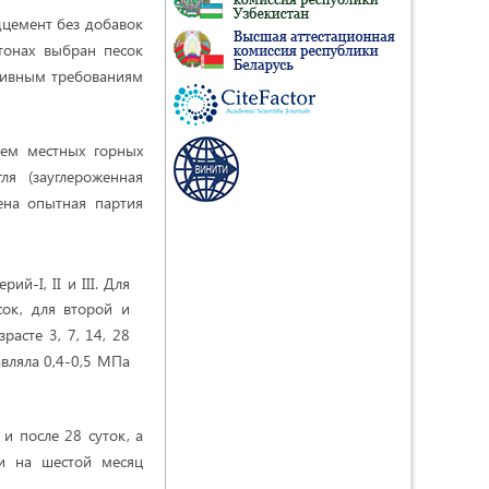
дцемент без добавок
тонах выбран песок
ативным требованиям
ием местных горных
я (зауглероженная
чена опытная партия
ерий-I, II и III. Для
сок, для второй и
расте 3, 7, 14, 28
авляла 0,4-0,5 МПа
и после 28 суток, а
ии на шестой месяц