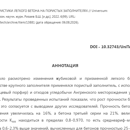
ИСТИКИ ЛЕГКОГО БЕТОНА НА ПОРИСТЫХ ЗАПОЛНИТЕЛЯХ // Universum:
н. научн. журн. Ризаев Б.Ш. [и др.]. 2022. 6(99). URL:
/tech/archive/item/13881 (дата обращения: 06.08.2026).
DOI - 10.32743/UniT
АННОТАЦИЯ
ыло расмотрено изменения
к
убиковой и призменной легкого б
стве крупного заполнителя применялся пористый заполнитель, с исп
цевый порфир) и отходов угледобычи Ангренского месторождения у
). Результаты проведенных испытаний показали, что рост прочности 
а это согласуется с выводами других исследователей. Прочность бет
ения увеличилась на 16%, а бетона третьей серии на 21%. вел
ости К
находиться в пределах 0,8-0,970, то есть среднеариф-м
пп
 на 0,6-2,3% выше значений, вычисленных для бетонов прочностью 2