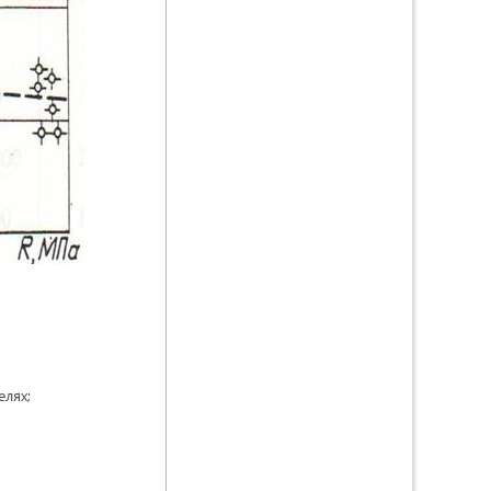
елях;