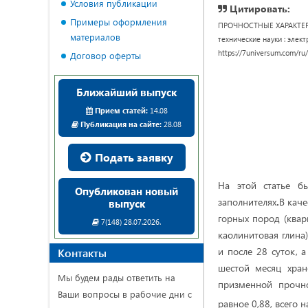
Условия публикации
Цитировать:
Примеры оформления
ПРОЧНОСТНЫЕ ХАРАКТЕР
материалов
технические науки : электро
https://7universum.com/ru
Договор оферты
Ближайший выпуск
Прием статей:
14.08
Публикация на сайте:
28.08
Подать заявку
На этой статье б
Опубликован новый
заполнителях
.
В каче
выпуск
горных пород (квар
7(148) 28.07.2026.
каолинитовая глина
и после 28 суток, 
Контакты
шестой месяц хран
Мы будем рады ответить на
призменной прочн
Ваши вопросы в рабочие дни с
равное 0,88, всего