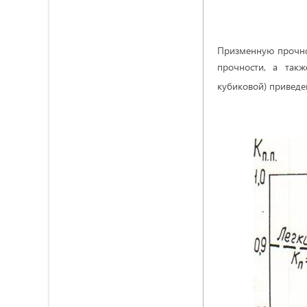
Призменную прочно
прочности, а так
кубиковой) приведен