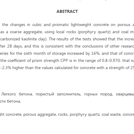
ABSTRACT
ed the changes in cubic and prismatic lightweight concrete on porous 
as a coarse aggregate, using local rocks (porphyry quartz) and coal m
carbonized kaolinite clay). The results of the tests showed that the incre
ter 28 days, and this is consistent with the conclusions of other resear
 series for the sixth month of storage increased by 16%, and that of concre
the coefficient of prism strength CPP is in the range of 0.8-0.970, that i
.6-2.3% higher than the values ​​calculated for concrete with a strength of
Легкого бетона, пористый заполнитель, горных пород, кварцев
сти бетона.
ht concrete, porous aggregate, rocks, porphyry quartz, coal waste, concre