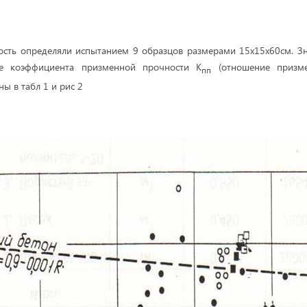
сть определяли испытанием 9 образцов размерами 15х15х60см. З
же коэффициента призменной прочности К
(отношение призме
пп
ы в табл 1 и рис 2