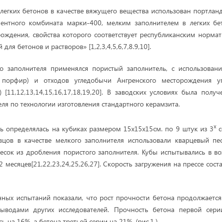
легких бетонов в качестве вяжущего вещества использован портлан
ментного комбината марки-400, мелким заполнителем в легких бе
ождения, свойства которого соответствует республиканским норм
для бетонов и растворов» [1,2,3,4,5,6,7,8.9,10].
го заполнителя применялся пористый заполнитель, с использован
 порфир) и отходов угледобычи Ангренского месторождения угл
) [11,12,13,14,15,16,17,18,19,20]. В заводских условиях была полу
ля по технологии изготовления стандартного керамзита.
х
ь определялась на кубиках размером 15х15х15см. по 9 штук из 3
с
зцов в качестве мелкого заполнителя использовали кварцевый пе
есок из дробления пористого заполнителя. Кубы испытывались в воз
12 месяцев[21,22,23,24,25,26,27]. Скорость загружения на прессе сост
нных испытаний показали, что рост прочности бетона продолжается 
 выводами других исследователей. Прочность бетона первой сер
ь на 16%, а бетона третьей серии на 21%. (рис.1.).