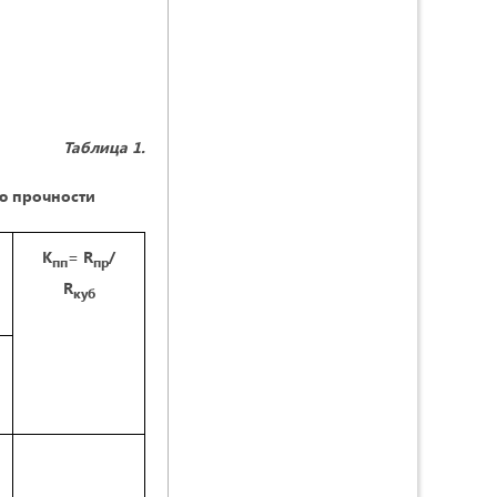
Таблица 1.
ю прочности
К
= R
/
пп
пр
R
куб