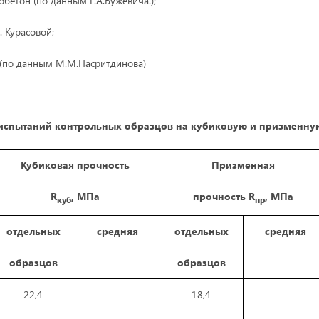
бетон (по данным Г.А.Бужевича.);
. Курасовой;
 (по данным М.М.Насритдинова)
 испытаний контрольных образцов на кубиковую и призменну
Кубиковая прочность
Призменная
R
, МПа
прочность R
, МПа
куб
пр
отдельных
средняя
отдельных
средняя
образцов
образцов
22,4
18,4