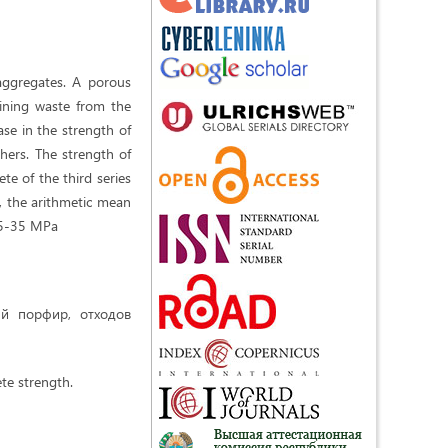
aggregates. A porous
ining waste from the
ase in the strength of
chers. The strength of
te of the third series
s, the arithmetic mean
 25-35 MPa
ый порфир, отходов
te strength.