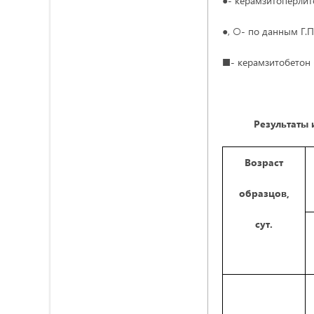
●- керамзитоперлито
●, ○- по данным Г.П
■- керамзитобетон
Результаты
Возраст
образцов,
сут.