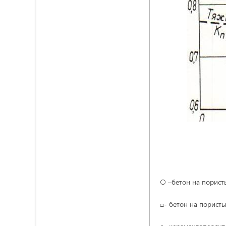
○ –бетон на порист
□- бетон на порист