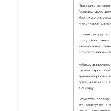
При приготовлении 
Ахангаранского це
Чирчикского местор
«песок строительный 
В качестве крупно
пород (кварцевый
каолинитовая глина
пористого заполните
Кубиковая прочност
первой серии обра
третьей-пористый п
суток, а также 6 и 
в секунду.
Результаты проведе
это согласуется с
хранения увеличилас