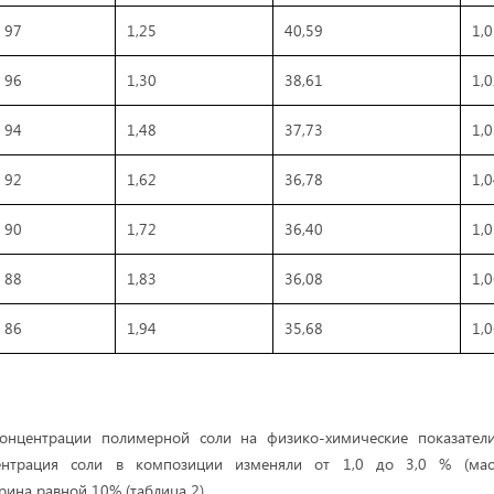
97
1,25
40,59
1,
96
1,30
38,61
1,
94
1,48
37,73
1,
92
1,62
36,78
1,
90
1,72
36,40
1,
88
1,83
36,08
1,
86
1,94
35,68
1,
онцентрации полимерной соли на физико-химические показател
ентрация соли в композиции изменяли от 1,0 до 3,0 % (мас
рина равной 10% (таблица 2).