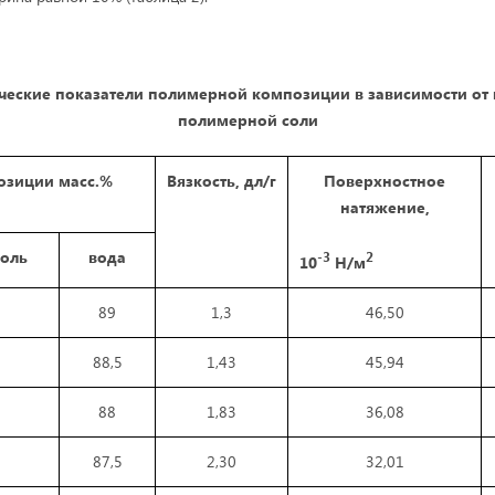
еские показатели полимерной композиции в зависимости от
полимерной соли
озиции масс.%
Вязкость, дл/г
Поверхностное
натяжение,
оль
вода
-3
2
10
Н/м
89
1,3
46,50
88,5
1,43
45,94
88
1,83
36,08
87,5
2,30
32,01