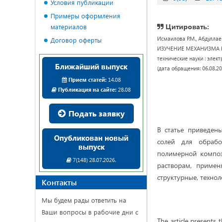
Условия публикации
Примеры оформления
Цитировать:
материалов
Исмаилова Р.М., Абдулл
Договор оферты
ИЗУЧЕНИЕ МЕХАНИЗМА В
технические науки : электр
Ближайший выпуск
(дата обращения: 06.08.20
Прием статей:
14.08
Публикация на сайте:
28.08
Подать заявку
В статье приведен
Опубликован новый
солей для обрабо
выпуск
полимерной композ
7(148) 28.07.2026.
растворам, примен
структурные, техно
Контакты
Мы будем рады ответить на
Ваши вопросы в рабочие дни с
The article presents