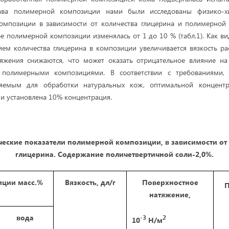
тава полимерной композиции нами были исследованы физико-хи
омпозиции в зависимости от количества глицерина и полимерной 
ре полимерной композиции изменялась от 1 до 10 % (табл.1). Как в
ием количества глицерина в композиции увеличивается вязкость ра
тяжения снижаются, что может оказать отрицательное влияние на
 полимерными композициями. В соответствии с требованиями,
няемым для обработки натуральных кож, оптимальной концентр
и установлена 10% концентрация.
еские показатели полимерной композиции, в зависимости от
глицерина. Содержание поличетвертичной соли-2,0%.
иции масс.%
Вязкость, дл/г
Поверхностное
П
натяжение,
вода
-3
2
10
Н/м