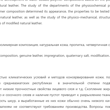
tural leather. The study of the departments of the physicochemical p
ymer composition determined its appearance, the properties to be tested 
natural leather, as well as the study of the physico-mechanical, structu
 of modified natural leather.
олимерная композиция, натуральная кожа, пропитка, четвертичная 
omposition, genuine leather, impregnation, quaternary salt, modification.
остью климатических условий и методов консервирования кожи, по
 в среднеазиатских республиках в значительной степени по
т низкие прочностные свойства лицевого слоя и т.д. Скопление жир
о и сосочкого слоев и наличие пустот приводит к разрыхлению ткан
сть шкур, а выработанные из них кожи обычно очень низкого кач
зателям не соответствуют требованиям производства. Вопросы по