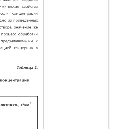
мические свойства
соли. Концентрация
идно из приведенных
створа, значение же
 процесс обработки
 предъявляемыми к
ацией глицерина в
Таблица 1.
 концентрации
3
лотность, г/см