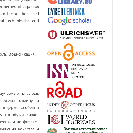
roperties of aqueous
for the solution used
ral, technological and
соль, модификация.
лучаемые из сырья,
двержены отмину и
а в дерме, особенно
и, что обуславливает
ества и по физико-
вышения качества и