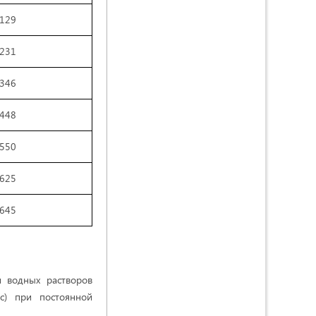
0129
0231
0346
0448
0550
0625
0645
и водных растворов
с) при постоянной