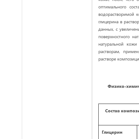
оптимального сос
водорастворимой к
глицерина в раство
данных, с увеличен
поверхностного на
натуральной кожи
растворам, приме
растворе композици
Физико-химич
Состав композ
Глицерин