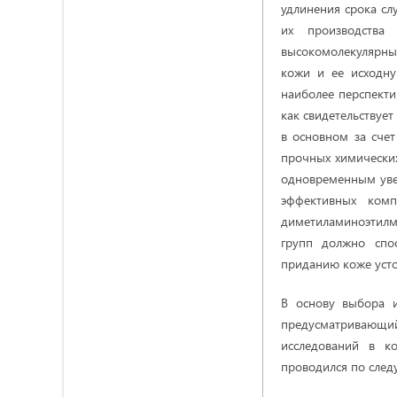
удлинения срока сл
их производства
высокомолекулярные
кожи и ее исходну
наиболее перспект
как свидетельствуе
в основном за сче
прочных химически
одновременным увел
эффективных ком
диметиламиноэтилм
групп должно спос
приданию коже усто
В основу выбора 
предусматривающи
исследований в к
проводился по сле