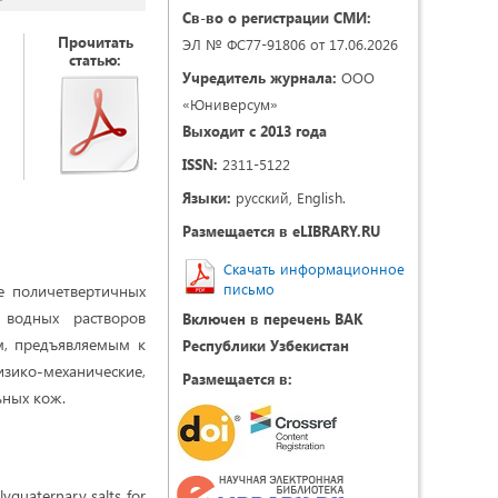
Св-во о регистрации СМИ:
Прочитать
ЭЛ № ФС77-91806 от 17.06.2026
статью:
Учредитель журнала:
ООО
«Юниверсум»
Выходит с 2013 года
ISSN:
2311-5122
Языки:
русский, English.
Размещается в eLIBRARY.RU
Скачать информационное
письмо
е поличетвертичных
 водных растворов
Включен в перечень ВАК
м, предъявляемым к
Республики Узбекистан
зико-механические,
Размещается в:
ьных кож.
yquaternary salts for