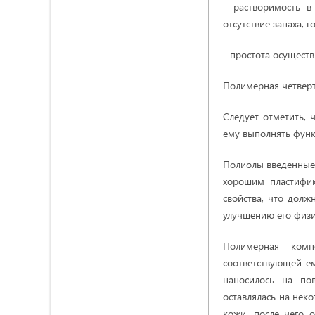
- растворимость в
отсутствие запаха, г
- простота осущест
Полимерная четвер
Следует отметить, 
ему выполнять функ
Полиолы введенные 
хорошим пластифик
свойства, что дол
улучшению его физи
Полимерная комп
соответствующей е
наносилось на по
оставлялась на нек
кожи, после чего 