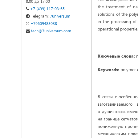
8.00 до 17.00
the treatment of na
+7 (499) 117-03-65
solutions of the pol
Telegram:
7universum
in the processing of 
+79609483038
operational properties
tech@7universum.com
Ключевые слова:
п
Keywords:
polymer c
В связи с особенн
заготавливаемого
отдушистости, имею
на границе сетчатог
пониженную прочно
механическим пока