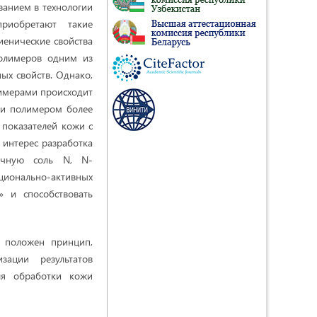
ванием в технологии
риобретают такие
иенические свойства
полимеров одним из
х свойств. Однако,
лимерами происходит
 и полимером более
показателей кожи с
 интерес разработка
ичную соль N, N-
ционально-активных
» и способствовать
 положен принцип,
зации результатов
ля обработки кожи