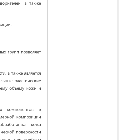
ворителей, а также
зиции.
ных групп позволяет
и, а также является
льные эластические
сему объему кожи и
ех компонентов в
имерной композиции
обработанная кожа
ической поверхности
аниям. Для подбора