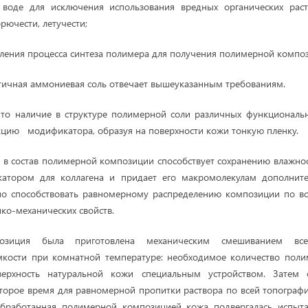
 воде для исключения использования вредных органических раст
орючести, летучести;
вления процесса синтеза полимера для получения полимерной компо
тичная аммониевая соль отвечает вышеуказанным требованиям.
что наличие в структуре полимерной соли различных функциональ
цию модификатора, образуя на поверхности кожи тонкую пленку.
в состав полимерной композиции способствует сохранению влажност
атором для коллагена и придает его макромолекулам дополните
жно способствовать равномерному распределению композиции по в
ко-механических свойств.
озиция была приготовлена механическим смешиванием вс
мкости при комнатной температуре: необходимое количество пол
верхность натуральной кожи специальным устройством. Затем 
оторое время для равномерной пропитки раствора по всей топограф
обработанная полимерной композицией кожа подвергалась испыт