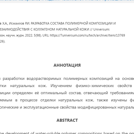
аев Х.А., Исмаилов Р.И. РАЗРАБОТКА СОСТАВА ПОЛИМЕРНОЙ КОМПОЗИЦИИ И
ЗАИМОДЕЙСТВИЯ С КОЛЛАГЕНОМ НАТУРАЛЬНОЙ КОЖИ // Universum:
он. научн. журн. 2022. 5(98). URL: https://7universum.com/ru/tech/archive/item/13769
26).
АННОТАЦИЯ
ы разработки водорастворимых полимерных композиций на основ
тки натуральных кож. Изучением физико-химических свойств
иции определен её оптимальный состав, отвечающий требования
яемым в процессе отделки натуральных кож, также изучены фи
логические и эксплуатационные свойства модифицированных натурал
ABSTRACT
 the development of water-soluble polymer compositions based on the pol