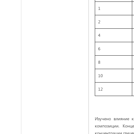
1
2
4
6
8
10
12
Изучено влияние к
композиции. Конц
концентрации глице