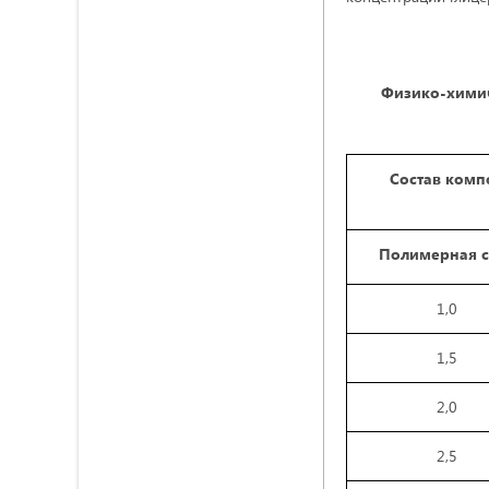
Физико-химич
Состав комп
Полимерная с
1,0
1,5
2,0
2,5