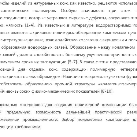
ужбы изделий из натуральных кож, как известно, решаются использо
 синтетических полимеров. Особую значимость при этом п
 соединения, которые устраняют сырьевые дефекты, сохраняют гиг
ю мягкость [1-4]. Из известных в литературе водорастворимых 
ивных являются акриловые полимеры, обладающие комплексом ценны
т литературные данные, взаимодействие коллагена с акриловыми по
т образования водородных связей. Образование между коллагеном
х связей должно способствовать большему улучшению прочностных 
ичением срока их эксплуатации [5-7]. В связи с этим представляло
позиций для отделки кож, содержащих полимерную четверт
етакрилата c аллилобромидом. Наличие в макромолекуле соли функ
обствовать образованию прочной структуры «коллаген-полимер
йчиво-высоких физико-механических показателей [8-10].
исходных материалов для создания полимерной композиции был
й предельную возможность дальнейшей практической реали
ожевенной промышленности. Выбор полимерных композиций д
дующим требованиям: