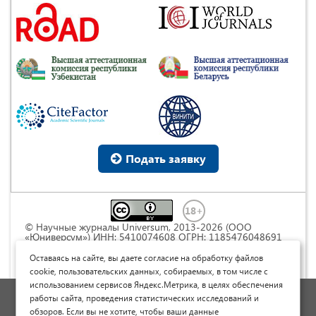
Подать заявку
© Научные журналы Universum, 2013-2026 (ООО
«Юниверсум») ИНН: 5410074608 ОГРН: 1185476048691
Это произведение доступно по
лицензии Creative
Commons « Attribution» («Атрибуция») 4.0
Оставаясь на сайте, вы даете согласие на обработку файлов
Непортированная
.
cookie, пользовательских данных, собираемых, в том числе с
использованием сервисов Яндекс.Метрика, в целях обеспечения
Политика обработки персональных данных
работы сайта, проведения статистических исследований и
обзоров. Если вы не хотите, чтобы ваши данные
Договор оферты