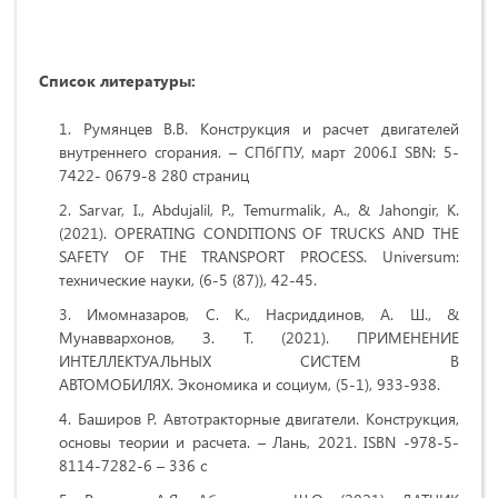
Список литературы:
Румянцев В.В. Конструкция и расчет двигателей
внутреннего сгорания. – СПбГПУ, март 2006.I SBN: 5-
7422- 0679-8 280 страниц
Sarvar, I., Abdujalil, P., Temurmalik, A., & Jahongir, K.
(2021). ОPERATING CONDITIONS OF TRUCKS AND THE
SAFETY OF THE TRANSPORT PROCESS. Universum:
технические науки, (6-5 (87)), 42-45.
Имомназаров, С. К., Насриддинов, А. Ш., &
Мунаввархонов, З. Т. (2021). ПРИМЕНЕНИЕ
ИНТЕЛЛЕКТУАЛЬНЫХ СИСТЕМ В
АВТОМОБИЛЯХ. Экономика и социум, (5-1), 933-938.
Баширов Р. Автотракторные двигатели. Конструкция,
основы теории и расчета. – Лань, 2021. ISBN -978-5-
8114-7282-6 – 336 с