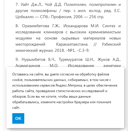
Уайт Дж.Л., Чой Д.Д. Полиэтилен, полипропилен и
другие полиолефины / пер. с англ. яз.под. ред. Е.С.
Цобкалло — СПб.: Профессия, 2006 — 256 стр.
Оразимбетова Г.Ж., Искандарова М.И. Синтез и
исследование клинкеров с высоким кремнеземистым
модулем на основе сырьевых материалов новых
месторождений Каракалпакстана. // Узбекский
химический журнал, 2018, -№1, -С.3-9.
Нурымбетов Б.Ч., Туремуратов Ш.Н., Жуков А.Д.,
Асаматдинов М.О. Исследование кинетики
гидратационного структурообразования и свойств
Оставаясь на сайте, вы даете согласие на обработку файлов
известково-белитовых вяжущих на основе мергелей. //
cookie, пользовательских данных, собираемых, в том числе с
Вестник МГСУ, Строительное материаловедение,
использованием сервисов Яндекс.Метрика, в целях обеспечения
Москва, 2016, №4, -С. 62-68.
работы сайта, проведения статистических исследований и
обзоров. Если вы не хотите, чтобы ваши данные
Алексеев Б. В.Технология производства цемента: М.:
обрабатывались, измените настройки браузера или покиньте
Высш. школа, 1980.— 266 с.
сайт.
Информация об авторах
OK