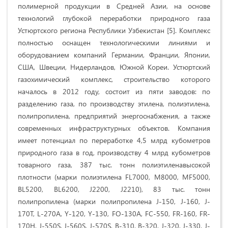
полимерной продукции в Средней Азии, на основе
технологий глубокой переработки природного газа
Устюртского региона Республики Узбекистан
[5]
.
Комплекс
полностью оснащен технологическими линиями и
оборудованием компаний Германии, Франции, Японии,
США, Швеции, Нидерландов, Южной Кореи. Устюртский
газохимический комплекс, строительство которого
началось в 2012 году, состоит из пяти заводов: по
разделению газа, по производству этилена, полиэтилена,
полипропилена, предприятий энергоснабжения, а также
современных инфраструктурных объектов. Компания
имеет потенциал по переработке 4,5 млрд кубометров
природного газа в год, производству 4 млрд кубометров
товарного газа, 387 тыс. тонн полиэтиленавысокой
плотности (
марки полиэтилена FL7000, M8000, MF5000,
BL5200, BL6200, J2200, J2210
), 83 тыс. тонн
полипропилена (
марки полипропилена J-150, J-160, J-
170T, L-270A, Y-120, Y-130, FO-130A, FC-550, FR-160, FR-
170H, J-550S, J-560S, J-570S, B-310, B-320, J-320, J-330, J-