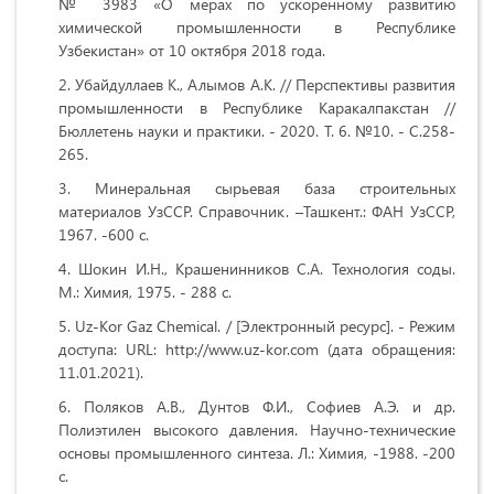
№ 3983 «О мерах по ускоренному развитию
химической промышленности в Республике
Узбекистан» от 10 октября 2018 года.
Убайдуллаев К., Алымов А.К. // Перспективы развития
промышленности в Республике Каракалпакстан //
Бюллетень науки и практики. - 2020. Т. 6. №10. - С.258-
265.
Минеральная сырьевая база строительных
материалов УзССР. Справочник. –Ташкент.: ФАН УзССР,
1967. -600 с.
Шокин И.Н., Крашенинников С.А. Технология соды.
М.: Химия, 1975. - 288 с.
Uz-Kor Gaz Chemical. / [Электронный ресурс]. - Режим
доступа: URL: http://www.uz-kor.com (дата обращения:
11.01.2021).
Поляков А.В., Дунтов Ф.И., Софиев А.Э. и др.
Полиэтилен высокого давления. Научно-технические
основы промышленного синтеза. Л.: Химия, -1988. -200
с.