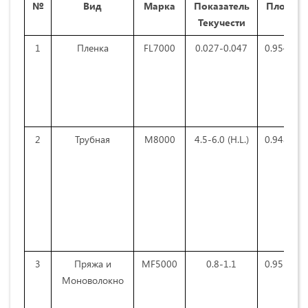
№
Вид
Марка
Показатель
Плотнос
Текучести
1
Пленка
FL7000
0.027-0.047
0.954-0.9
2
Трубная
M8000
4.5-6.0 (H.L.)
0.948-0.9
3
Пряжа и
MF5000
0.8-1.1
0.951-0.9
Моноволокно