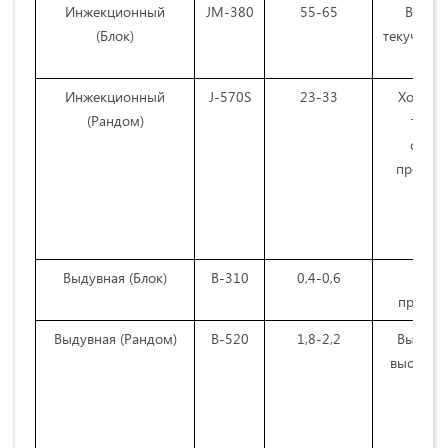
Инжекционный
JM-380
55-65
Высока
(Блок)
текучесть
п
Инжекционный
J-570S
23-33
Хороше
(Рандом)
тверд
стойк
прозрач
блес
Выдувная (Блок)
B-310
0,4-0,6
Высо
прочнос
Выдувная (Рандом)
B-520
1,8-2,2
Высокая
высокая 