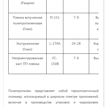
(Рандом)
Пленка вспученная
FI-151
7-9
Высока
полипропиленовая
хороше
(Гомо)
антиб
Экструзионная
L-270A
24-28
Хорошая 
(Гомо)
образ
Неориентированная
FC-
7-9
Высокая
каст ПП плёнка
150B
ж
Полипропилен представляет собой термопластичный
полимер, используемый в широком спектре приложений,
включая в производстве упаковок и маркировке,