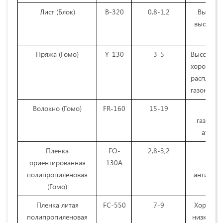
Лист (Блок)
B-320
0,8-1,2
Высокая
высокая 
Пряжа (Гомо)
Y-130
3-5
Высока
хорошая 
распла
газонепр
Волокно (Гомо)
FR-160
15-19
газонеп
атмос
Пленка
FO-
2,8-3,2
Выс
ориентированная
130A
про
полипропиленовая
антистат
(Гомо)
Пленка литая
FC-550
7-9
Хорошая
полипропиленовая
низкая ус