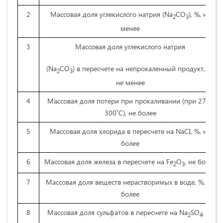
2
Массовая доля углекислого натрия (Na
CO
), %, не
2
3
менее
3
Массовая доля углекислого натрия
(Na
CO
) в пересчете на непрокаленный продукт, %,
2
3
не менее
4
Массовая доля потери при прокаливании (при 270-
300˚С), не более
5
Массовая доля хлорида в пересчете на NaCI, %, не
более
6
Массовая доля железа в пересчете на Fe
O
, не более
2
3
7
Массовая доля веществ нерастворимых в воде, %, не
более
8
Массовая доля сульфатов в пересчете на Na
SO
, %,
2
4