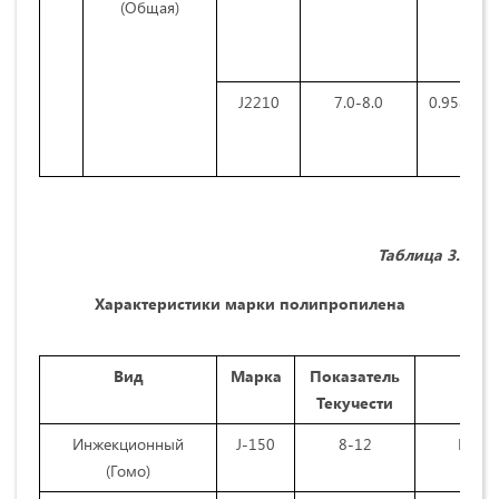
(Общая)
J2210
7.0-8.0
0.958-0.9
Таблица 3.
Характеристики марки полипропилена
Вид
Марка
Показатель
Хара
Текучести
Инжекционный
J-150
8-12
Высок
(Гомо)