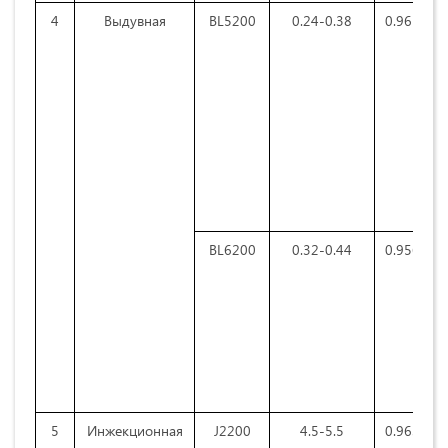
4
Выдувная
BL5200
0.24-0.38
0.961-0.9
BL6200
0.32-0.44
0.956-0.9
5
Инжекционная
J2200
4.5-5.5
0.963-0.9