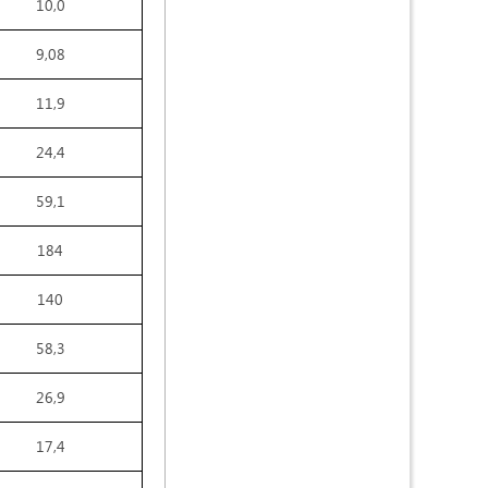
10,0
9,08
11,9
24,4
59,1
184
140
58,3
26,9
17,4