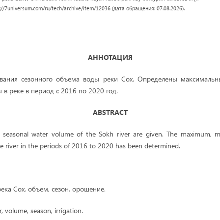
tps://7universum.com/ru/tech/archive/item/12036 (дата обращения: 07.08.2026).
A
ННОТАЦИЯ
вания сезонного объема воды реки Сох. Определены максималь
в реке в период с 2016 по 2020 год.
ABSTRA
С
T
he seasonal water volume of the Sokh river are given. The maximum,
e river in the periods of 2016 to 2020 has been determined.
река Сох, объем, сезон, орошение.
r, volume, season, irrigation.