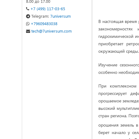
8.00 до 17.00
+7 (499) 117-03-65
Telegram:
7universum
В настоящая время 
+79609483038
закономерностях
tech@7universum.com
гидрохимической и
приобретает ретро
окружающей среды.
Изучение сезонног
особенно необходим
При комплексном 
прогрессирует де
орошаемое земледе
высокий мультиплик
стран региона. Поэ
орошения земель в
берет начало у сел