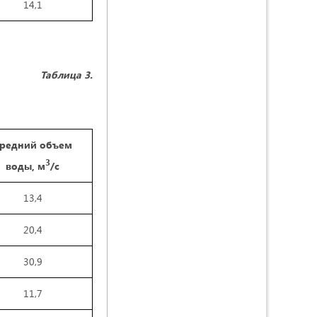
14,1
Таблица 3.
редний объем
3
воды, м
/с
13,4
20,4
30,9
11,7