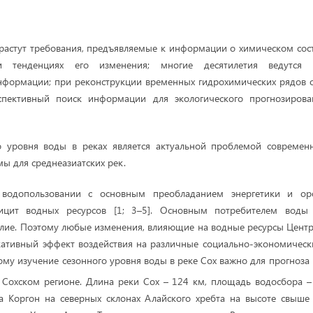
растут требования, предъявляемые к информации о химическом сос
 и тенденциях его изменения; многие десятилетия ведутся
нформации; при реконструкции временных гидрохимических рядов о
спективный поиск информации для экологического прогнозиров
о уровня воды в реках является актуальной проблемой современн
ы для среднеазиатских рек.
водопользовании с основным преобладанием энергетики и о
фицит водных ресурсов [1; 3–5]. Основным потребителем воды 
лие. Поэтому любые изменения, влияющие на водные ресурсы Центр
ативный эффект воздействия на различные социально-экономическ
тому изучение сезонного уровня воды в реке Сох важно для прогноза
 Сохском регионе. Длина реки Сох – 124 км, площадь водосбора 
а Коргон на северных склонах Алайского хребта на высоте свыше