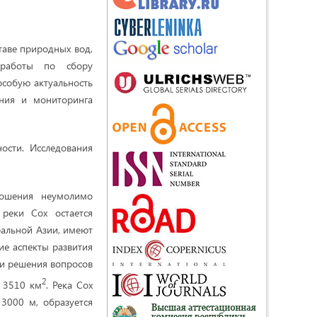
таве природных вод,
 работы по сбору
собую актуальность
ания и мониторинга
ости. Исследования
рошения неумолимо
реки Сох остается
альной Азии, имеют
ие аспекты развития
 и решения вопросов
2
– 3510 км
. Река Сох
 3000 м, образуется