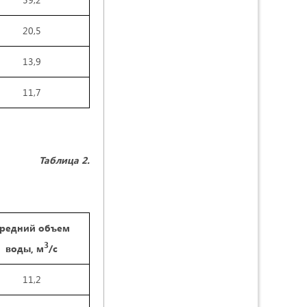
20,5
13,9
11,7
Таблица 2.
редний объем
3
воды, м
/с
11,2