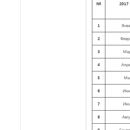
№
2017
1
Янв
2
Февр
3
Ма
4
Апр
5
Ма
6
Ию
7
Ию
8
Авгу
9
Сент