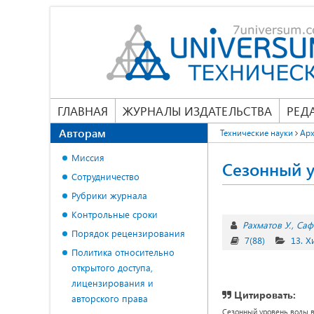
ГЛАВНАЯ
ЖУРНАЛЫ ИЗДАТЕЛЬСТВА
РЕД
Авторам
Технические науки
Арх
Миссия
Сезонный у
Сотрудничество
Рубрики журнала
Контрольные сроки
Рахматов У.
Саф
Порядок рецензирования
7(88)
13. 
Политика относительно
открытого доступа,
лицензирования и
Цитировать:
авторского права
Сезонный уровень воды в р