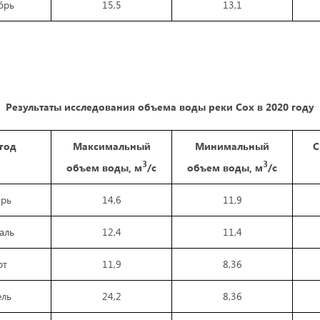
брь
15,5
13,1
Результаты исследования объема воды реки Сох в 2020 году
 год
Максимальный
Минимальный
С
3
3
объем вод
ы,
м
/с
объем вод
ы,
м
/с
арь
14,6
11,9
аль
12,4
11,4
рт
11,9
8,36
ель
24,2
8,36