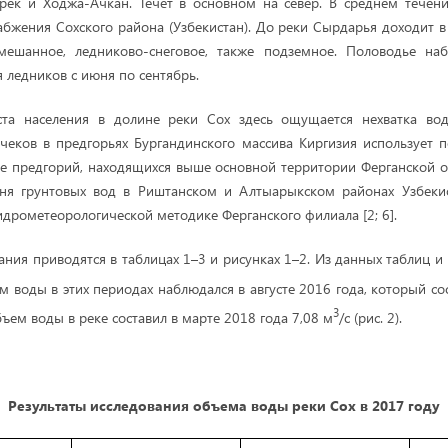
ерек и Ходжа-Ачкан. Течет в основном на север. В среднем течен
бжения Сохского района (Узбекистан). До реки Сырдарья доходит 
мешанное, ледниково-снеговое, также подземное. Половодье на
 ледников с июня по сентябрь.
ста населения в долине реки Сох здесь ощущается нехватка во
чеков в предгорьях Бургандинского массива Киргизия использует 
ие предгорий, находящихся выше основной территории Ферганской о
я грунтовых вод в Риштанском и Алтыарыкском районах Узбекис
идрометеорологической методике Ферганского филиала [2; 6].
ания приводятся в таблицах 1–3 и рисунках 1–2. Из данных таблиц и
 воды в этих периодах наблюдался в августе 2016 года, который со
3
ъем воды в реке составил в марте 2018 года 7,08 м
/с
(рис. 2).
Результаты исследования объема воды реки Сох в 2017 году