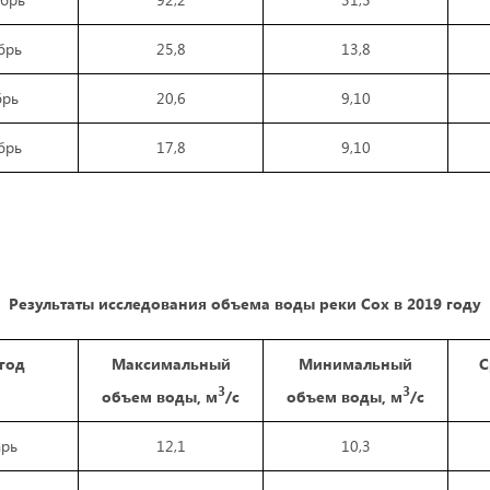
брь
25,8
13,8
брь
20,6
9,10
брь
17,8
9,10
Результаты исследования объема воды реки Сох в 2019 году
 год
Максимальный
Минимальный
С
3
3
объем вод
ы,
м
/с
объем вод
ы,
м
/с
арь
12,1
10,3