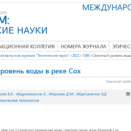
МЕЖДУНАР
АКЦИОННАЯ КОЛЛЕГИЯ
НОМЕРА ЖУРНАЛА
ЭТИЧЕС
ив выпусков журнала "Технические науки"
2021
7(88)
Сезонный уровень воды
ровень воды в реке Сох
Seasonal water
оев Б.К.
Абдуллажанов Х.
Мирзаев Д.М.
Абдисаматов Э.Д.
Химическая технология
еке Сох // Universum: технические науки : электрон. научн. журн. Рахматов У. [и