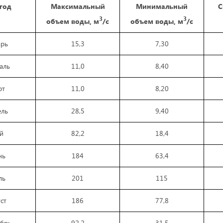
 год
Максимальный
Минимальный
С
3
3
объем вод
ы,
м
/с
объем вод
ы,
м
/с
арь
15,3
7,30
аль
11,0
8,40
рт
11,0
8,20
ель
28,5
9,40
й
82,2
18,4
нь
184
63,4
ль
201
115
ст
186
77,8
ябрь
92,2
31,5