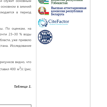
ии служит основным
в основном в зимний
блюдается в период
ды. По оценкам, на
почти 23–30 % воды
бласти, уже привело
тана. Исследование
 рисунков видно, что
3
ставил 400 м
/с (рис.
Таблица 1.