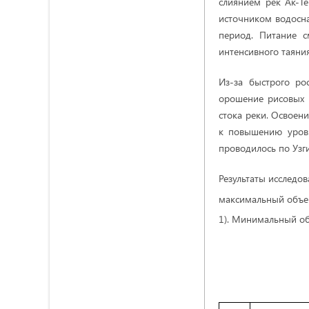
слиянием рек Ак-Т
источником водосна
период. Питание с
интенсивного таяния
Из-за быстрого ро
орошение рисовых 
стока реки. Освоен
к повышению уровн
проводилось по Узг
Результаты исследов
максимальный объем
1). Минимальный об