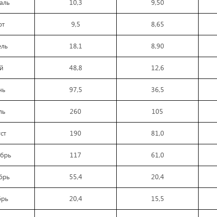
аль
10,3
9,50
рт
9,5
8,65
ель
18,1
8,90
й
48,8
12,6
нь
97,5
36,5
ль
260
105
ст
190
81,0
ябрь
117
61,0
брь
55,4
20,4
брь
20,4
15,5