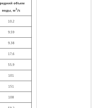
редний объем
3
воды, м
/с
10,2
9,59
9,38
17,6
55,9
101
151
108
59,2