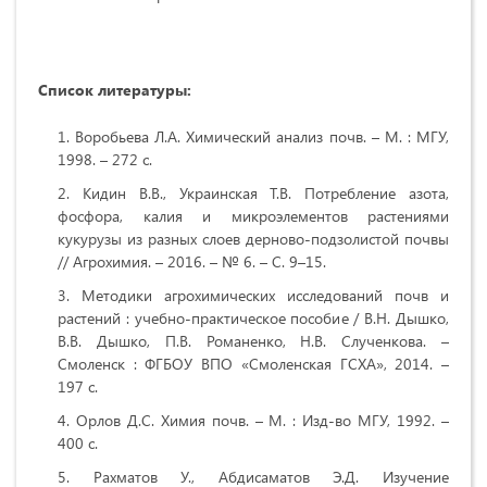
Список литературы:
Воробьева Л.А. Химический анализ почв. – М. : МГУ,
1998. – 272 с.
Кидин В.В., Украинская Т.В. Потребление азота,
фосфора, калия и микроэлементов растениями
кукурузы из разных слоев дерново-подзолистой почвы
// Агрохимия. – 2016. – № 6. – С. 9–15.
Методики агрохимических исследований почв и
растений : учебно-практическое пособие / В.Н. Дышко,
В.В. Дышко, П.В. Романенко, Н.В. Слученкова. –
Смоленск : ФГБОУ ВПО «Смоленская ГСХА», 2014. –
197 с.
Орлов Д.С. Химия почв. – М. : Изд-во МГУ, 1992. –
400 с.
Рахматов У., Абдисаматов Э.Д. Изучение