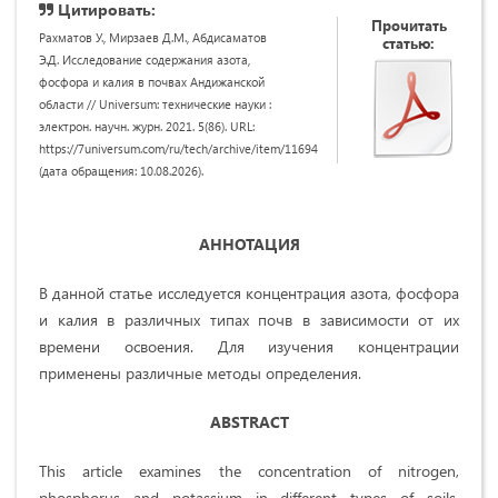
Цитировать:
Прочитать
Рахматов У., Мирзаев Д.М., Абдисаматов
статью:
Э.Д. Исследование содержания азота,
фосфора и калия в почвах Андижанской
области // Universum: технические науки :
электрон. научн. журн. 2021. 5(86). URL:
https://7universum.com/ru/tech/archive/item/11694
(дата обращения: 10.08.2026).
A
ННОТАЦИЯ
В данной статье исследуется концентрация азота, фосфора
и калия в различных типах почв в зависимости от их
времени освоения. Для изучения концентрации
применены различные методы определения.
ABSTRACT
This article examines the concentration of nitrogen,
phosphorus and potassium in different types of soils,