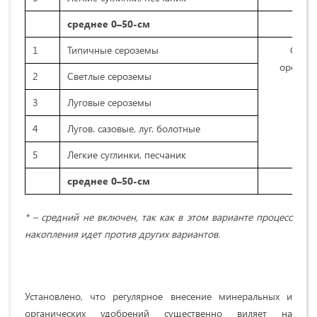
среднее 0–50-см
1
Типичные сероземы
Стар
орошае
2
Светлые сероземы
3
Луговые сероземы
4
Лугов. сазовые, луг. болотные
5
Легкие суглинки, песчаник
среднее 0–50-см
* – средний не включен, так как в этом варианте процесс
накопления идет против других вариантов.
Установлено, что регулярное внесение минеральных и
органических удобрений существенно виляет на