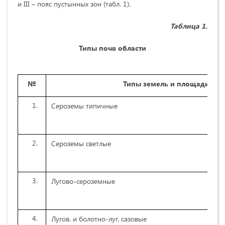
и III – пояс пустынных зон (табл. 1).
Таблица 1.
Тип
ы почв области
№
Типы земель и площади
Сероземы типичные
Сероземы светлые
Лугово-сероземные
Лугов. и болотно-луг. сазовые