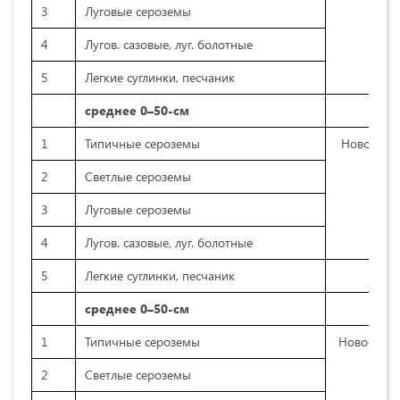
3
Луговые сероземы
4
Лугов. сазовые, луг. болотные
5
Легкие суглинки, песчаник
среднее 0–50-см
1
Типичные сероземы
Новоосво
2
Светлые сероземы
3
Луговые сероземы
4
Лугов. сазовые, луг. болотные
5
Легкие суглинки, песчаник
среднее 0–50-см
1
Типичные сероземы
Новоорош
2
Светлые сероземы