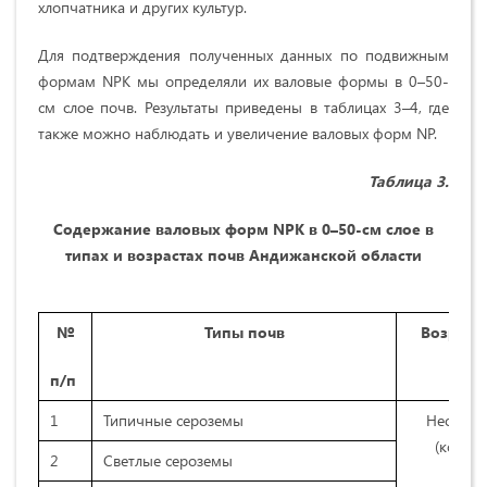
хлопчатника и других культур.
Для подтверждения полученных данных по подвижным
формам NPK мы определяли их валовые формы в 0–50-
см слое почв. Результаты приведены в таблицах 3–4, где
также можно наблюдать и увеличение валовых форм NP.
Таблица 3.
Содержание валовых форм
NPK
в 0–50-см слое в
типах и возрастах почв
Андижанской области
№
Типы почв
Возраст
п/п
1
Типичные сероземы
Неосвое
(контро
2
Светлые сероземы