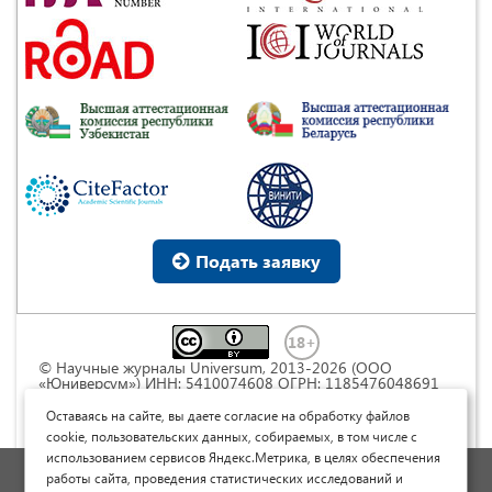
Подать заявку
© Научные журналы Universum, 2013-2026 (ООО
«Юниверсум») ИНН: 5410074608 ОГРН: 1185476048691
Это произведение доступно по
лицензии Creative
Commons « Attribution» («Атрибуция») 4.0
Оставаясь на сайте, вы даете согласие на обработку файлов
Непортированная
.
cookie, пользовательских данных, собираемых, в том числе с
использованием сервисов Яндекс.Метрика, в целях обеспечения
Политика обработки персональных данных
работы сайта, проведения статистических исследований и