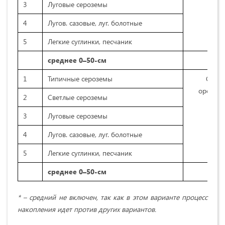
3
Луговые сероземы
4
Лугов. сазовые, луг. болотные
5
Легкие суглинки, песчаник
среднее 0–50-см
1
Типичные сероземы
Стар
орошае
2
Светлые сероземы
3
Луговые сероземы
4
Лугов. сазовые, луг. болотные
5
Легкие суглинки, песчаник
среднее 0–50-см
* – средний не включен, так как в этом варианте процесс
накопления идет против других вариантов.