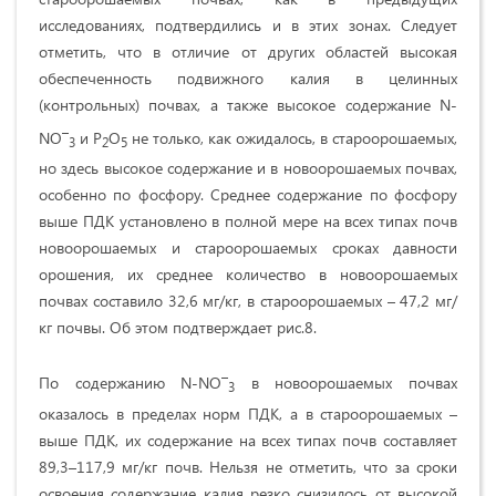
исследованиях, подтвердились и в этих зонах. Следует
отметить, что в отличие от других областей высокая
обеспеченность подвижного калия в целинных
(контрольных) почвах, а также высокое содержание N-
–
NO
и P
O
не только, как ожидалось, в староорошаемых,
3
2
5
но здесь высокое содержание и в новоорошаемых почвах,
особенно по фосфору. Среднее содержание по фосфору
выше ПДК установлено в полной мере на всех типах почв
новоорошаемых и староорошаемых сроках давности
орошения, их среднее количество в новоорошаемых
почвах составило 32,6 мг/кг, в староорошаемых – 47,2 мг/
кг почвы. Об этом подтверждает рис.8.
–
По содержанию N-NO
в новоорошаемых почвах
3
оказалось в пределах норм ПДК, а в староорошаемых –
выше ПДК, их содержание на всех типах почв составляет
89,3–117,9 мг/кг почв. Нельзя не отметить, что за сроки
освоения содержание калия резко снизилось от высокой