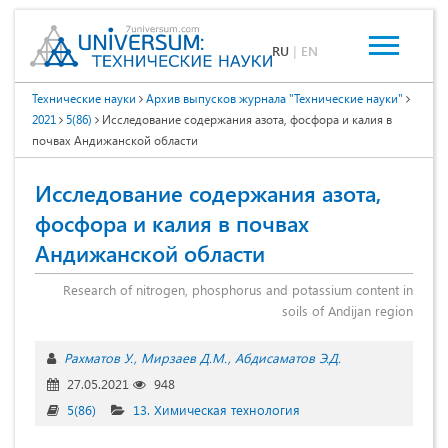
RU
|
EN
Технические науки
Архив выпусков журнала "Технические науки"
2021
5(86)
Исследование содержания азота, фосфора и калия в
почвах Андижанской области
Исследование содержания азота,
фосфора и калия в почвах
Андижанской области
Research of nitrogen, phosphorus and potassium content in
soils of Andijan region
Рахматов У.
Мирзаев Д.М.
Абдисаматов Э.Д.
27.05.2021
948
5(86)
13. Химическая технология