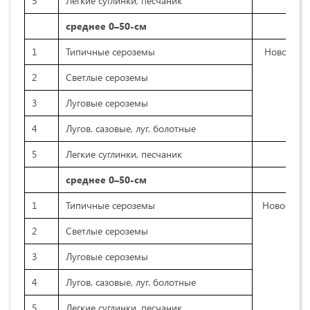
5
Легкие суглинки, песчаник
среднее 0–50-см
1
Типичные сероземы
Новоосво
2
Светлые сероземы
3
Луговые сероземы
4
Лугов. сазовые, луг. болотные
5
Легкие суглинки, песчаник
среднее 0–50-см
1
Типичные сероземы
Новоорош
2
Светлые сероземы
3
Луговые сероземы
4
Лугов. сазовые, луг. болотные
5
Легкие суглинки, песчаник