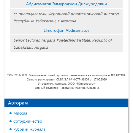
Абдисаматов Элмуроджон Дилмуродович
ст. преподаватель, Ферганский политехнический институт,
Республика Узбекистан, г. Фергана
Elmurodjon Abdisamatov
Senior Lecturer, Fergana Polytechnic Institute, Republic of
Uzbekistan, Fergana
ISSN 2311-5122. Метаданные статей журнала размещаются на платформе eLIBRARY.RU.
Св-во о регистрации СМИ: ЭЛ № ФС77-91806 от 17.06.2026
Учредитель журнала: ООО «Юниверсум»
Главный редактор - Звездина Марина Юрьевна.
Авторам
Миссия
Сотрудничество
Рубрики журнала