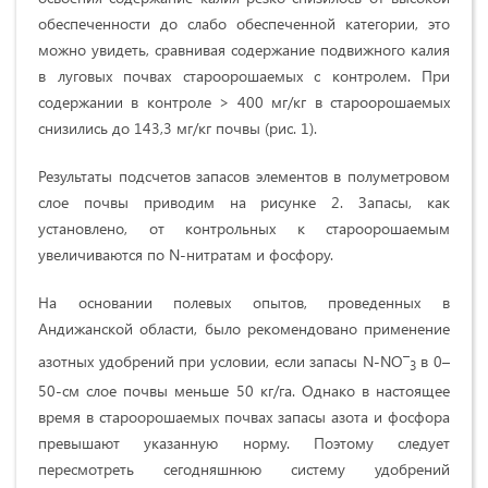
обеспеченности до слабо обеспеченной категории, это
можно увидеть, сравнивая содержание подвижного калия
в луговых почвах староорошаемых с контролем. При
содержании в контроле > 400 мг/кг в староорошаемых
снизились до 143,3 мг/кг почвы (рис. 1).
Результаты подсчетов запасов элементов в полуметровом
слое почвы приводим на рисунке 2. Запасы, как
установлено, от контрольных к староорошаемым
увеличиваются по N-нитратам и фосфору.
На основании полевых опытов, проведенных в
Андижанской области, было рекомендовано применение
–
азотных удобрений при условии, если запасы N-NO
в 0–
3
50-см слое почвы меньше 50 кг/га. Однако в настоящее
время в староорошаемых почвах запасы азота и фосфора
превышают указанную норму. Поэтому следует
пересмотреть сегодняшнюю систему удобрений