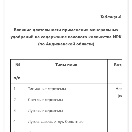
Таблица
4.
Влияние длительности применения минеральных
удобрений на содержание валового количества
NPK
(
по Андижанской области)
№
Типы почв
Возраст
п/п
1
Типичные сероземы
Неосвое
(контро
2
Светлые сероземы
3
Луговые сероземы
4
Лугов. сазовые, луг. болотные