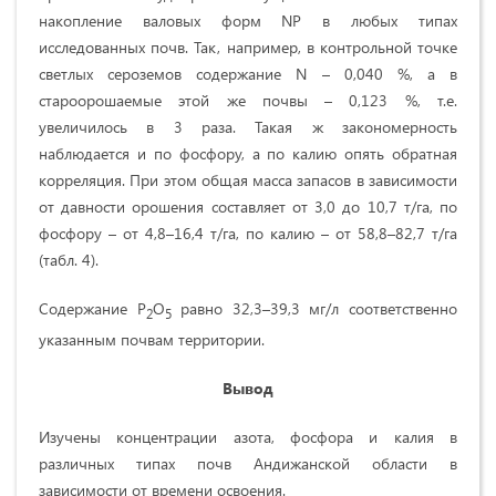
накопление валовых форм NP в любых типах
исследованных почв. Так, например, в контрольной точке
светлых сероземов содержание N – 0,040 %, а в
староорошаемые этой же почвы – 0,123 %, т.е.
увеличилось в 3 раза. Такая ж закономерность
наблюдается и по фосфору, а по калию опять обратная
корреляция. При этом общая масса запасов в зависимости
от давности орошения составляет от 3,0 до 10,7 т/га, по
фосфору – от 4,8–16,4 т/га, по калию – от 58,8–82,7 т/га
(табл. 4).
Содержание P
O
равно 32,3–39,3 мг/л соответственно
2
5
указанным почвам территории.
Вывод
Изучены концентрации азота, фосфора и калия в
различных типах почв Андижанской области в
зависимости от времени освоения.