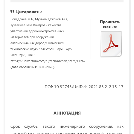
Цитировать:
Бойдадаев М.Б., Мухаммаджонов А.О.,
Прочитать
Тухтабоев И.И. Контроль качества
статью:
уплотнения дорожно-строительных
материалов при сооружении
автомобильных дорог // Universum:
технические науки : электрон. научн. журн.
2021. 2(83). URL:
https://7universum.com/ru/tech/archive/item/11267
(дата обращения: 07.08.2026).
DOI: 10.32743/UniTech.2021.83.2-2.15-17
АННОТАЦИЯ
Срок службы такого инженерного сооружения, как
автомобильная дорога, определяется многими факторами,