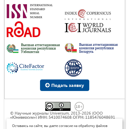
Подать заявку
© Научные журналы Universum, 2013-2026 (ООО
«Юниверсум») ИНН: 5410074608 ОГРН: 1185476048691
Это произведение доступно по
лицензии Creative
Commons « Attribution» («Атрибуция») 4.0
Оставаясь на сайте, вы даете согласие на обработку файлов