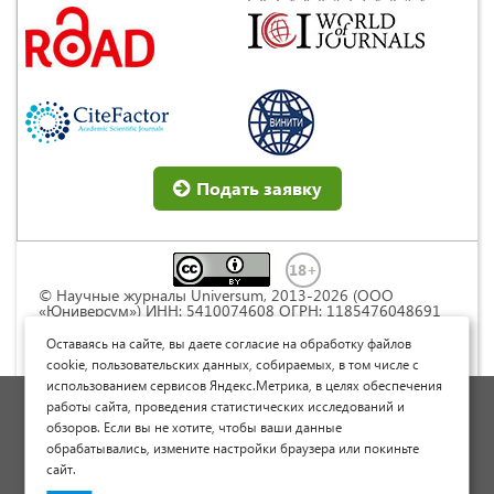
Подать заявку
© Научные журналы Universum, 2013-2026 (ООО
«Юниверсум») ИНН: 5410074608 ОГРН: 1185476048691
Это произведение доступно по
лицензии Creative
Commons « Attribution» («Атрибуция») 4.0
Оставаясь на сайте, вы даете согласие на обработку файлов
Непортированная
.
cookie, пользовательских данных, собираемых, в том числе с
использованием сервисов Яндекс.Метрика, в целях обеспечения
Политика обработки персональных данных
работы сайта, проведения статистических исследований и
обзоров. Если вы не хотите, чтобы ваши данные
Договор оферты
обрабатывались, измените настройки браузера или покиньте
Опубликовать научную статью
сайт.
Сайт научных статей и публикаций