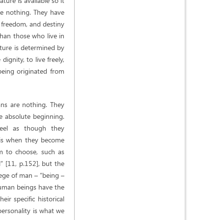
ure is available so it
re nothing. They have
 freedom, and destiny
than those who live in
ature is determined by
ignity, to live freely,
being originated from
ans are nothing. They
e absolute beginning.
feel as though they
 is when they become
om to choose, such as
l” [11, p.152], but the
lege of man – “being –
human beings have the
ir specific historical
 personality is what we