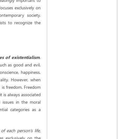
reasingly important to
focuses exclusively on
ontemporary society.
ists to recognize the
s of existentialism
.
such as good and evil,
onscience, happiness,
rality. However, when
ch is freedom. Freedom
it is always associated
l issues in the moral
ntial categories as a
of each person’s life,
ses exclusively on the