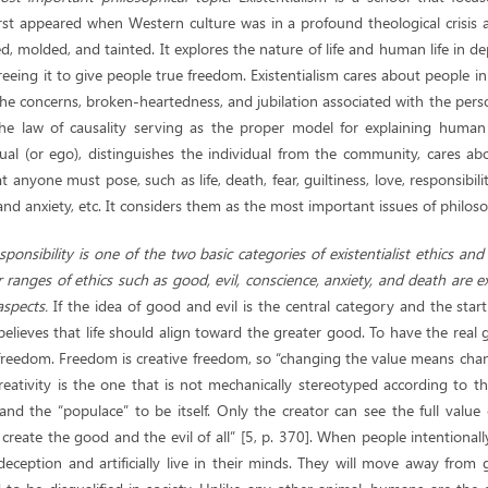
st appeared when Western culture was in a profound theological crisis an
 molded, and tainted. It explores the nature of life and human life in d
 freeing it to give people true freedom. Existentialism cares about people in
 the concerns, broken-heartedness, and jubilation associated with the person
the law of causality serving as the proper model for explaining human e
ual (or ego), distinguishes the individual from the community, cares ab
anyone must pose, such as life, death, fear, guiltiness, love, responsibili
, and anxiety, etc. It considers them as the most important issues of philos
sponsibility is one of the two basic categories of existentialist ethics an
 ranges of ethics such as good, evil, conscience, anxiety, and death are 
spects.
If the idea of good and evil is the central category and the star
m believes that life should align toward the greater good. To have the rea
freedom. Freedom is creative freedom, so “changing the value means chan
eativity is the one that is not mechanically stereotyped according to t
nd the “populace” to be itself. Only the creator can see the full value
 create the good and the evil of all” [5, p. 370]. When people intentionall
deception and artificially live in their minds. They will move away from g