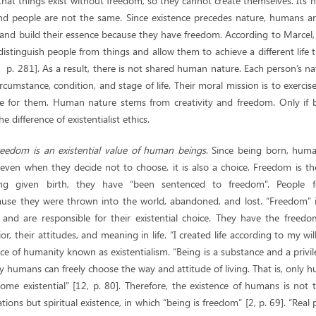
that things exist without freedom, so they cannot create themselves. Its nat
and people are not the same. Since existence precedes nature, humans a
and build their essence because they have freedom. According to Marcel,
distinguish people from things and allow them to achieve a different life 
3, p. 281]. As a result, there is not shared human nature. Each person’s n
cumstance, condition, and stage of life. Their moral mission is to exercise d
e for them. Human nature stems from creativity and freedom. Only if 
he difference of existentialist ethics.
reedom is an existential value of human beings
. Since being born, hum
 even when they decide not to choose, it is also a choice. Freedom is th
eing given birth, they have “been sentenced to freedom”. People 
ause they were thrown into the world, abandoned, and lost. “Freedom”
and are responsible for their existential choice. They have the freed
r, their attitudes, and meaning in life. “I created life according to my wil
hoice of humanity known as existentialism. “Being is a substance and a privi
 humans can freely choose the way and attitude of living. That is, only 
me existential” [12, p. 80]. Therefore, the existence of humans is not the
lations but spiritual existence, in which “being is freedom” [2, p. 69]. “Real