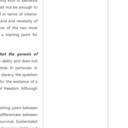
only kind of existence
ould not be enough to
 in terms of interior.
mand and necessity of
s one of the two most
 a starting point for
that the genesis of
n ability and does not
nse. In particular, in
slavery, the question
or the existence of a
of freedom. Although
guishing point between
 differentiate between
vival. Existentialist