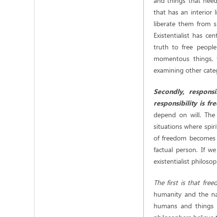
and things that need 
that has an interior
liberate them from sl
Existentialist has c
truth to free people
momentous things, th
examining other categ
Secondly, responsi
responsibility is f
depend on will. The e
situations where spi
of freedom becomes e
factual person. If 
existentialist philoso
The first is that fre
humanity and the natu
humans and things an