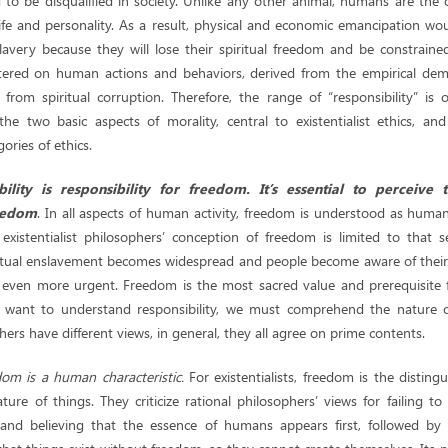
to be disqualified in society. Unlike any other animal, humans are the 
 life and personality. As a result, physical and economic emancipation w
avery because they will lose their spiritual freedom and be constrained
entered on human actions and behaviors, derived from the empirical de
 from spiritual corruption. Therefore, the range of “responsibility” i
e two basic aspects of morality, central to existentialist ethics, and
ories of ethics.
bility is responsibility for freedom. It’s essential to perceive 
reedom
. In all aspects of human activity, freedom is understood as huma
xistentialist philosophers’ conception of freedom is limited to that se
ritual enslavement becomes widespread and people become aware of their 
ven more urgent. Freedom is the most sacred value and prerequisite f
we want to understand responsibility, we must comprehend the nature 
phers have different views, in general, they all agree on prime contents.
edom is a human characteristic.
For existentialists, freedom is the distin
re of things. They criticize rational philosophers’ views for failing to
d believing that the essence of humans appears first, followed by sur