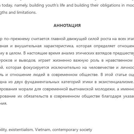
today, namely, building youth’s life and building their obligations in mo
gths and limitations.
АННОТАЦИЯ
р по-прежнему считается главной движущей силой роста на всех этап
вная и внушительная характеристика, которая определяет отноше
му в целом. В настоящее время анализ этических взглядов предшест
уроков и выводов, играет жизненно важную роль в нравственном 
, которая фокусируется исключительно на человечестве и личнос
ль и отношение людей в современном обществе. В этой статье оце
одна из двух фундаментальных категорий этики в экзистенциализме
ирования морали для современной вьетнамской молодежи, а именно
ование их обязательств в современном обществе благодаря указа
ния.
lity, existentialism, Vietnam, contemporary society