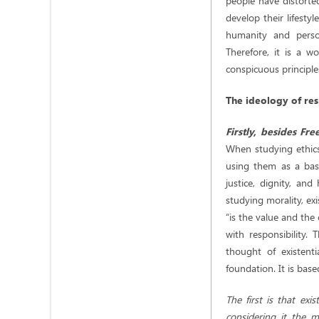
people have distorted
develop their lifesty
humanity and person
Therefore, it is a w
conspicuous principle
The ideology of resp
Firstly, besides Fr
When studying ethics,
using them as a basi
justice, dignity, an
studying morality, ex
“is the value and the 
with responsibility.
thought of existenti
foundation. It is bas
The first is that exi
considering it the m