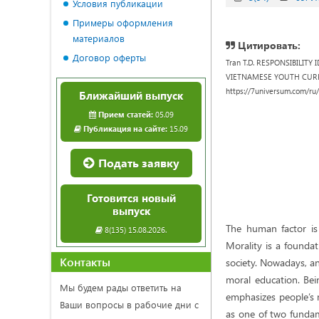
Условия публикации
Примеры оформления
материалов
Цитировать:
Договор оферты
Tran T.D. RESPONSIBILIT
VIETNAMESE YOUTH CURRENT
https://7universum.com/ru
Ближайший выпуск
Прием статей:
05.09
Публикация на сайте:
15.09
Подать заявку
Готовится новый
выпуск
The human factor is 
8(135) 15.08.2026.
Morality is a founda
Контакты
society. Nowadays, an
moral education. Bein
Мы будем рады ответить на
emphasizes people’s m
Ваши вопросы в рабочие дни с
as one of two fundame