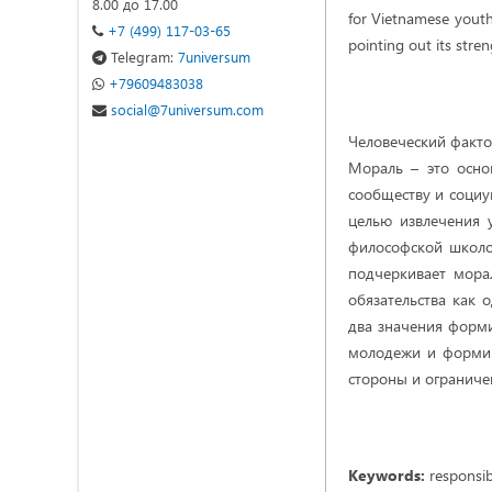
8.00 до 17.00
for Vietnamese youth 
+7 (499) 117-03-65
pointing out its stren
Telegram:
7universum
+79609483038
social@7universum.com
Человеческий факто
Мораль – это осно
сообществу и социу
целью извлечения 
философской школой
подчеркивает мора
обязательства как 
два значения форм
молодежи и формир
стороны и ограниче
Keywords:
responsibi