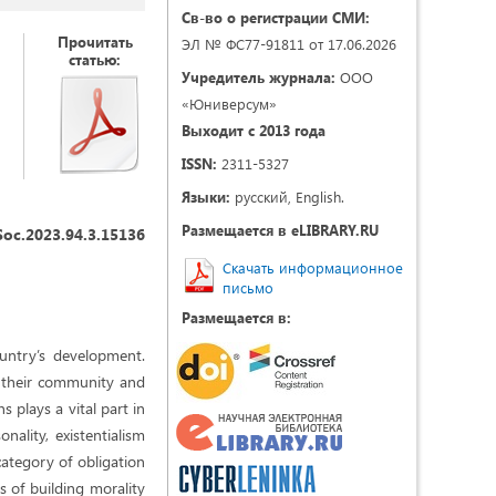
Св-во о регистрации СМИ:
Прочитать
ЭЛ № ФС77-91811 от 17.06.2026
статью:
Учредитель журнала:
ООО
«Юниверсум»
Выходит с 2013 года
ISSN:
2311-5327
Языки:
русский, English.
Размещается в eLIBRARY.RU
Soc.2023.94.3.15136
Скачать информационное
письмо
Размещается в:
ountry’s development.
d their community and
 plays a vital part in
nality, existentialism
category of obligation
s of building morality