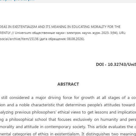
Y IDEAS IN EXISTENTIALISM AND ITS MEANING IN EDUCATING MORALITY FOR THE
LY // Universum: общественные науки : электрон. научн. журн. 2023. 3(94). URL:
/social/archive/item/15136 (дата обращения: 08.08.2026).
DOI - 10.32743/Uni
ABSTRACT
still considered a major driving force for growth at all stages of a c
tion and a noble characteristic that determines people’s attitudes towar
alyzing previous philosophers’ ethical views to get lessons and implications
g a philosophical school that focuses exclusively on humanity and perso
orality and attitude in contemporary society. This article evaluates the 
ntal categories of ethics in existentialism. It distinguishes two meaning