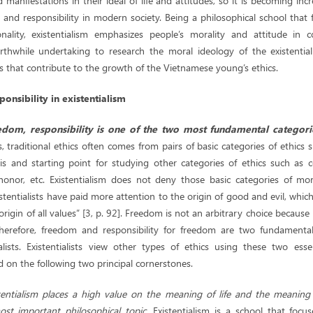
 manifestations in their ideal of life and attitudes, so it is becoming inc
le and responsibility in modern society. Being a philosophical school that 
ality, existentialism emphasizes people’s morality and attitude in c
orthwhile undertaking to research the moral ideology of the existential
s that contribute to the growth of the Vietnamese young’s ethics.
onsibility in existentialism
eedom, responsibility is one of the two most fundamental categorie
 traditional ethics often comes from pairs of basic categories of ethics 
s and starting point for studying other categories of ethics such as c
d honor, etc. Existentialism does not deny those basic categories of mo
istentialists have paid more attention to the origin of good and evil, whi
origin of all values” [3, p. 92]. Freedom is not an arbitrary choice because 
 Therefore, freedom and responsibility for freedom are two fundamenta
alists. Existentialists view other types of ethics using these two esse
ed on the following two principal cornerstones.
stentialism places a high value on the meaning of life and the meaning 
ost important philosophical topic
. Existentialism is a school that focu