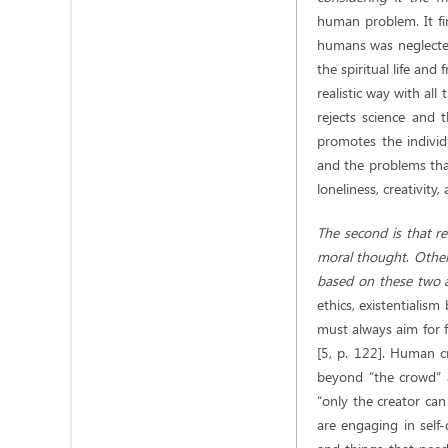
human problem. It fir
humans was neglected,
the spiritual life and
realistic way with all
rejects science and 
promotes the individ
and the problems that 
loneliness, creativity
The second is that re
moral thought
.
Other
based on these two a
ethics, existentialis
must always aim for 
[5, p. 122]. Human cr
beyond “the crowd” a
“only the creator can
are engaging in self-