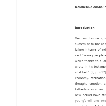
Ключевые слова:
о
Introduction
Vietnam has recogni
success or failure at
failure in terms of i
said, “Young people a
which thanks to a la
wrote in his testamen
vital task” [9, p. 6
economy, internationa
thought, emotion, a
Fatherland in a new p
new period have strat
young’s will and int