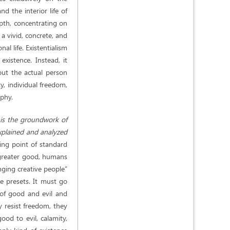
d the interior life of
epth, concentrating on
 a vivid, concrete, and
al life. Existentialism
xistence. Instead, it
out the actual person
ty, individual freedom,
ophy.
d is the groundwork of
explained and analyzed
ting point of standard
l greater good, humans
ging creative people”
he presets. It must go
 of good and evil and
y resist freedom, they
ood to evil, calamity,