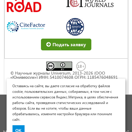
Подать заявку
© Научные журналы Universum, 2013-2026 (ООО
«Юниверсум») ИНН: 5410074608 ОГРН: 1185476048691
Это произведение доступно по
лицензии Creative
Commons « Attribution» («Атрибуция») 4.0
Оставаясь на сайте, вы даете согласие на обработку файлов
Непортированная
.
cookie, пользовательских данных, собираемых, в том числе с
использованием сервисов Яндекс.Метрика, в целях обеспечения
Политика обработки персональных данных
работы сайта, проведения статистических исследований и
обзоров. Если вы не хотите, чтобы ваши данные
Договор оферты
обрабатывались, измените настройки браузера или покиньте
Опубликовать научную статью
сайт.
Сайт научных статей и публикаций
OK
Международный научно-исследовательский журнал "Юниверсум"