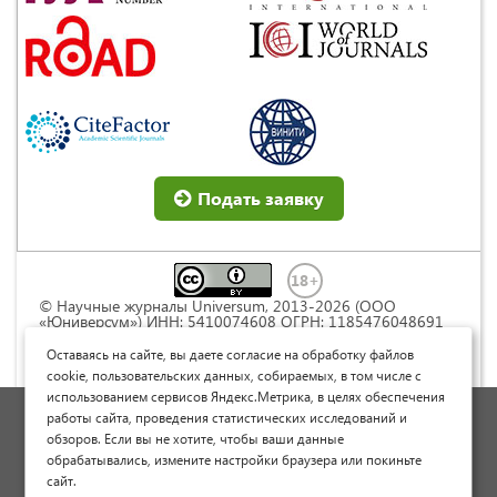
Подать заявку
© Научные журналы Universum, 2013-2026 (ООО
«Юниверсум») ИНН: 5410074608 ОГРН: 1185476048691
Это произведение доступно по
лицензии Creative
Commons « Attribution» («Атрибуция») 4.0
Оставаясь на сайте, вы даете согласие на обработку файлов
Непортированная
.
cookie, пользовательских данных, собираемых, в том числе с
использованием сервисов Яндекс.Метрика, в целях обеспечения
Политика обработки персональных данных
работы сайта, проведения статистических исследований и
обзоров. Если вы не хотите, чтобы ваши данные
Договор оферты
обрабатывались, измените настройки браузера или покиньте
Опубликовать научную статью
сайт.