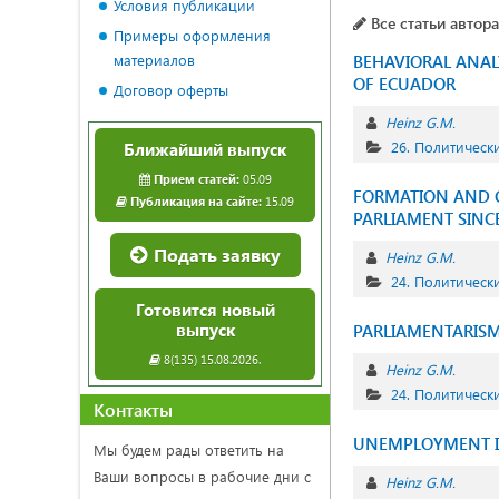
Условия публикации
Все статьи автора
Примеры оформления
материалов
BEHAVIORAL ANAL
OF ECUADOR
Договор оферты
Heinz G.M.
26. Политичес
Ближайший выпуск
Прием статей:
05.09
FORMATION AND C
Публикация на сайте:
15.09
PARLIAMENT SINC
Подать заявку
Heinz G.M.
24. Политическ
Готовится новый
выпуск
PARLIAMENTARIS
8(135) 15.08.2026.
Heinz G.M.
24. Политическ
Контакты
UNEMPLOYMENT IN
Мы будем рады ответить на
Ваши вопросы в рабочие дни с
Heinz G.M.