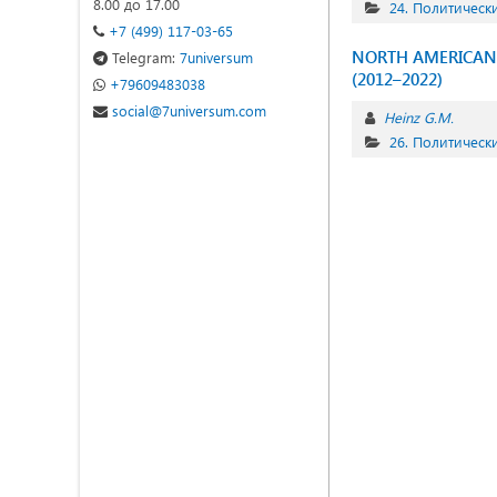
8.00 до 17.00
24. Политическ
+7 (499) 117-03-65
NORTH AMERICAN 
Telegram:
7universum
(2012–2022)
+79609483038
social@7universum.com
Heinz G.M.
26. Политичес