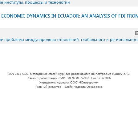
ие институты, процессы и технологии
ECONOMIC DYNAMICS IN ECUADOR: AN ANALYSIS OF FDI FROM
кие проблемы международных отношений, глобального и региональног
ISSN 2311-5327. Метаданные статей журнала размещаются на платформе eLIBRARY.RU.
Св-во о регистрации СМИ: ЭЛ № ФС77-91811 от 17.06.2026
Учредитель журнала: ООО «Юниверсум»
Главный редактор - Блейх Надежда Оскаровна.