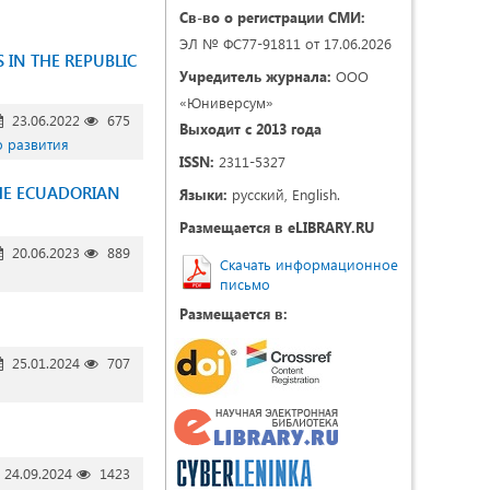
Св-во о регистрации СМИ:
ЭЛ № ФС77-91811 от 17.06.2026
 IN THE REPUBLIC
Учредитель журнала:
ООО
«Юниверсум»
23.06.2022
675
Выходит с 2013 года
о развития
ISSN:
2311-5327
THE ECUADORIAN
Языки:
русский, English.
Размещается в eLIBRARY.RU
20.06.2023
889
Скачать информационное
письмо
Размещается в:
25.01.2024
707
24.09.2024
1423