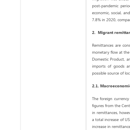
post-pandemic perio
economic, social, an
7.8% in 2020, compar
2. Migrant remitta
Remittances are cons
monetary flow at the 
Domestic Product, an
imports of goods an
possible source of lo
2.1. Macroeconomi
The foreign currency
figures from the Cen
in remittances, howev
a total increase of US
increase in remittanc