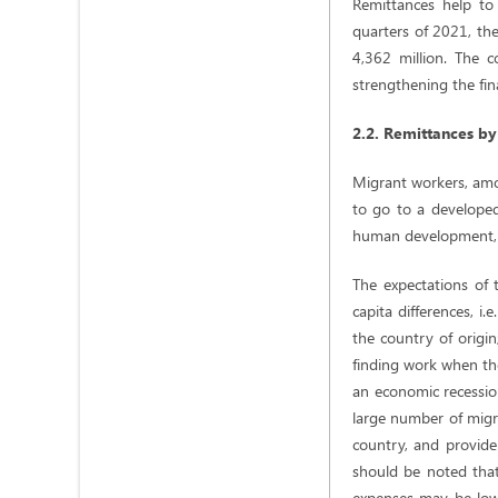
Remittances help to
quarters of 2021, th
4,362 million. The c
strengthening the fin
2.2. Remittances by
Migrant workers, amon
to go to a developed 
human development, as
The expectations of 
capita differences, i
the country of origin
finding work when the
an economic recessio
large number of migran
country, and provide 
should be noted that 
expenses may be lowe