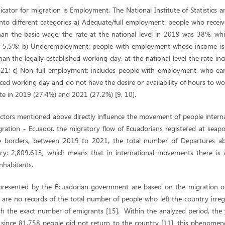
icator for migration is Employment, The National Institute of Statistics
e into different categories a) Adequate/full employment: people who rece
han the basic wage, the rate at the national level in 2019 was 38%, wh
 of 5.5%; b) Underemployment: people with employment whose income is 
than the legally established working day, at the national level the rate i
21; c) Non-full employment: includes people with employment, who earn
ced working day and do not have the desire or availability of hours to w
te in 2019 (27.4%) and 2021 (27.2%) [9, 10].
ctors mentioned above directly influence the movement of people internat
ration - Ecuador, the migratory flow of Ecuadorians registered at seapor
he borders, between 2019 to 2021, the total number of Departures a
ry: 2,809,613, which means that in international movements there is 
nhabitants.
ly presented by the Ecuadorian government are based on the migration o
e are no records of the total number of people who left the country irreg
ish the exact number of emigrants [15]. Within the analyzed period, the 
since 81,758 people did not return to the country [11], this phenomen