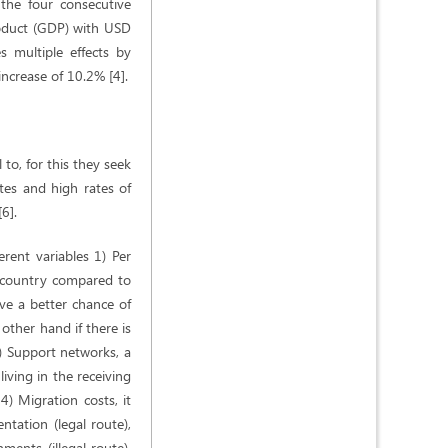
the four consecutive
roduct (GDP) with USD
s multiple effects by
increase of 10.2% [4].
to, for this they seek
ates and high rates of
6].
rent variables 1) Per
ng country compared to
ave a better chance of
other hand if there is
) Support networks, a
living in the receiving
4) Migration costs, it
ntation (legal route),
ents (illegal route),