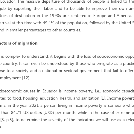
 in Ecuador. The massive departure of thousands of people is linked to the
job by exporting their labor and to be able to improve their own and 
tries of destination in the 1990s are centered in Europe and America,
arrival at this time with 49.4% of the population, followed by the United
and in smaller percentages to other countries.
actors of migration
is complex to understand; it begins with the loss of socioeconomic oppo
he country. It can even be understood by those who emigrate as a practic
se to a society and a national or sectoral government that fail to offer
employment [12].
oeconomic causes in Ecuador is income poverty, i.e., economic capacit
lated to food, housing, education, health, and sanitation [1]. Income povert
lems, in the year 2021 a person living in income poverty is someone who 
s than 84.71 US dollars (USD) per month, while in the case of extreme po
8, p.5], to determine the severity of the indicators we will use as a refe
.