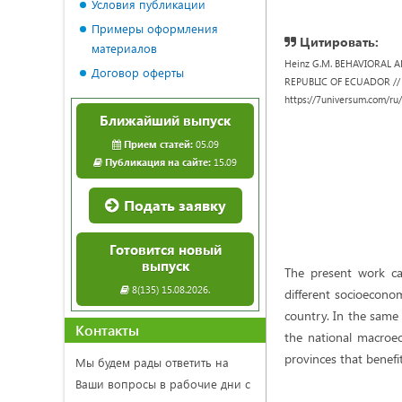
Условия публикации
Примеры оформления
Цитировать:
материалов
Heinz G.M. BEHAVIORAL 
Договор оферты
REPUBLIC OF ECUADOR // Un
https://7universum.com/ru
Ближайший выпуск
Прием статей:
05.09
Публикация на сайте:
15.09
Подать заявку
Готовится новый
выпуск
The present work car
8(135) 15.08.2026.
different socioecono
country. In the same 
Контакты
the national macroe
provinces that benefi
Мы будем рады ответить на
Ваши вопросы в рабочие дни с