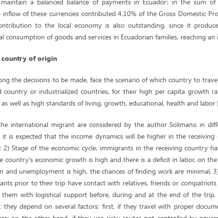
 maintain a balanced balance of payments in Ecuador; in the sum of 
e inflow of these currencies contributed 4.10% of the Gross Domestic P
ontribution to the local economy is also outstanding, since it produce
al consumption of goods and services in Ecuadorian families, reaching an 
 country of origin
g the decisions to be made, face the scenario of which country to travel 
country or industrialized countries, for their high per capita growth r
 well as high standards of living, growth, educational, health and labor [
the international migrant are considered by the author Solimano in diffe
.e. it is expected that the income dynamics will be higher in the receivi
; 2) Stage of the economic cycle, immigrants in the receiving country h
 country's economic growth is high and there is a deficit in labor, on the 
n and unemployment is high, the chances of finding work are minimal, 3
ts prior to their trip have contact with relatives, friends or compatriots 
them with logistical support before, during and at the end of the trip, 
they depend on several factors: first, if they travel with proper docume
r; on the other hand, if they use risky routes not controlled by governm