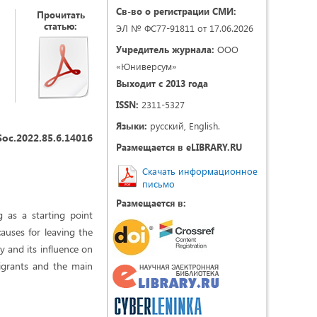
Св-во о регистрации СМИ:
Прочитать
статью:
ЭЛ № ФС77-91811 от 17.06.2026
Учредитель журнала:
ООО
«Юниверсум»
Выходит с 2013 года
ISSN:
2311-5327
Языки:
русский, English.
Soc.2022.85.6.14016
Размещается в eLIBRARY.RU
Скачать информационное
письмо
Размещается в:
g as a starting point
auses for leaving the
y and its influence on
igrants and the main