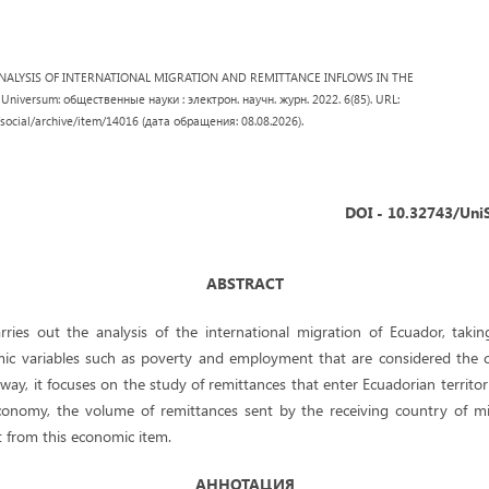
ANALYSIS OF INTERNATIONAL MIGRATION AND REMITTANCE INFLOWS IN THE
iversum: общественные науки : электрон. научн. журн. 2022. 6(85). URL:
/social/archive/item/14016 (дата обращения: 08.08.2026).
DOI - 10.32743/Uni
ABSTRACT
ries out the analysis of the international migration of Ecuador, takin
mic variables such as poverty and employment that are considered the c
way, it focuses on the study of remittances that enter Ecuadorian territor
conomy, the volume of remittances sent by the receiving country of m
t from this economic item.
АННОТАЦИЯ