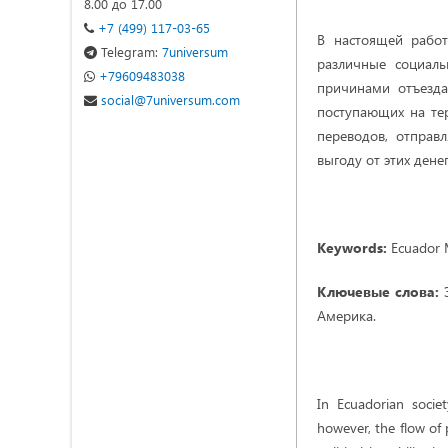
8.00 до 17.00
+7 (499) 117-03-65
В настоящей работ
Telegram:
7universum
различные социаль
+79609483038
причинами отъезда
social@7universum.com
поступающих на те
переводов, отправ
выгоду от этих денег
Keywords:
Ecuador M
Ключевые слова:
Э
Америка.
In Ecuadorian socie
however, the flow of 