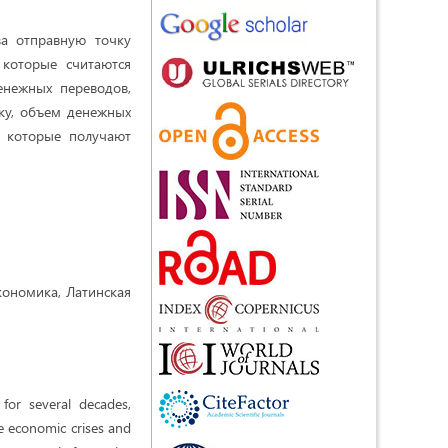
за отправную точку
 которые считаются
енежных переводов,
ку, объем денежных
, которые получают
кономика, Латинская
for several decades,
he economic crises and