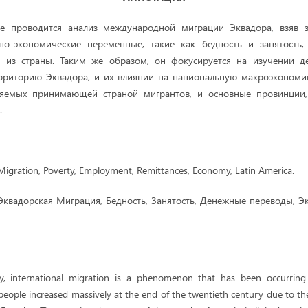
е проводится анализ международной миграции Эквадора, взяв 
но-экономические переменные, такие как бедность и занятость,
 из страны. Таким же образом, он фокусируется на изучении д
рриторию Эквадора, и их влиянии на национальную макроэкономи
ляемых принимающей страной мигрантов, и основные провинции
.
igration, Poverty, Employment, Remittances, Economy, Latin America.
квадорская Миграция, Бедность, Занятость, Денежные переводы, Э
ty, international migration is a phenomenon that has been occurring 
people increased massively at the end of the twentieth century due to t