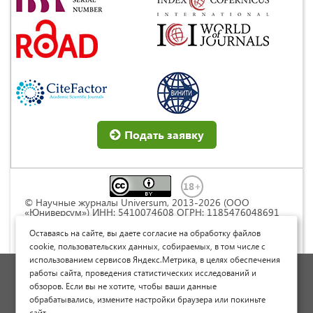
Подать заявку
© Научные журналы Universum, 2013-2026 (ООО
«Юниверсум») ИНН: 5410074608 ОГРН: 1185476048691
Это произведение доступно по
лицензии Creative
Commons « Attribution» («Атрибуция») 4.0
Оставаясь на сайте, вы даете согласие на обработку файлов
Непортированная
.
cookie, пользовательских данных, собираемых, в том числе с
использованием сервисов Яндекс.Метрика, в целях обеспечения
Политика обработки персональных данных
работы сайта, проведения статистических исследований и
обзоров. Если вы не хотите, чтобы ваши данные
Договор оферты
обрабатывались, измените настройки браузера или покиньте
Опубликовать научную статью
сайт.