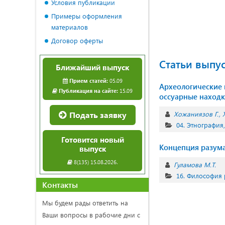
Условия публикации
Примеры оформления
материалов
Договор оферты
Статьи выпу
Ближайший выпуск
Прием статей:
05.09
Археологические 
Публикация на сайте:
15.09
оссуарные наход
Подать заявку
Хожаниязов Г.
04. Этнография
Готовится новый
Концепция разум
выпуск
8(135) 15.08.2026.
Гуламова М.Т.
16. Философия
Контакты
Мы будем рады ответить на
Ваши вопросы в рабочие дни с