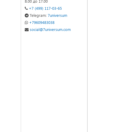
8.00 до 17.00
+7 (499) 117-03-65
Telegram:
7universum
+79609483038
social@7universum.com