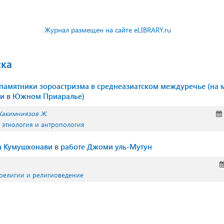
Журнал размещен на сайте eLIBRARY.ru
ска
памятники зороастризма в среднеазиатском междуречье (на 
ки в Южном Приаралье)
Хакимниязов Ж.
, этнология и антропология
а Кумушхонави в работе Джоми уль-Мутун
 религии и религиоведение