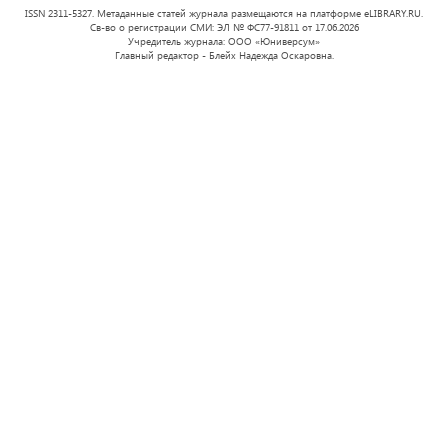
ISSN 2311-5327. Метаданные статей журнала размещаются на платформе eLIBRARY.RU.
Св-во о регистрации СМИ: ЭЛ № ФС77-91811 от 17.06.2026
Учредитель журнала: ООО «Юниверсум»
Главный редактор - Блейх Надежда Оскаровна.