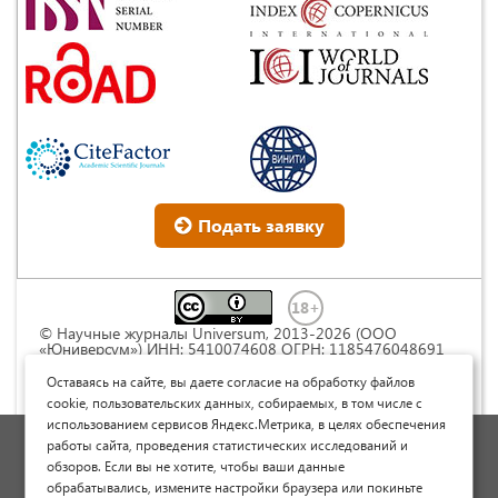
Подать заявку
© Научные журналы Universum, 2013-2026 (ООО
«Юниверсум») ИНН: 5410074608 ОГРН: 1185476048691
Это произведение доступно по
лицензии Creative
Commons « Attribution» («Атрибуция») 4.0
Оставаясь на сайте, вы даете согласие на обработку файлов
Непортированная
.
cookie, пользовательских данных, собираемых, в том числе с
использованием сервисов Яндекс.Метрика, в целях обеспечения
Политика обработки персональных данных
работы сайта, проведения статистических исследований и
обзоров. Если вы не хотите, чтобы ваши данные
Договор оферты
обрабатывались, измените настройки браузера или покиньте
Опубликовать научную статью