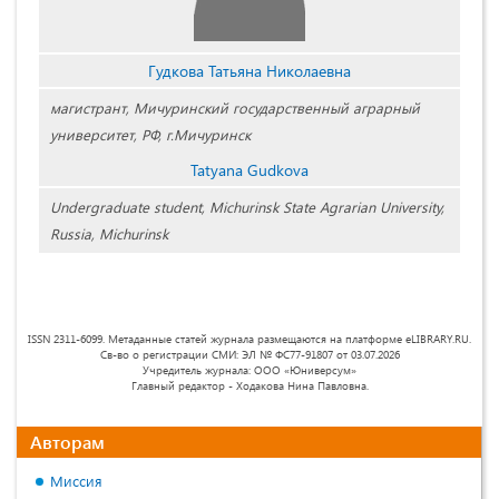
Гудкова Татьяна Николаевна
магистрант, Мичуринский государственный аграрный
университет, РФ, г.Мичуринск
Tatyana Gudkova
Undergraduate student, Michurinsk State Agrarian University,
Russia, Michurinsk
ISSN 2311-6099. Метаданные статей журнала размещаются на платформе eLIBRARY.RU.
Св-во о регистрации СМИ: ЭЛ № ФС77-91807 от 03.07.2026
Учредитель журнала: ООО «Юниверсум»
Главный редактор - Ходакова Нина Павловна.
Авторам
Миссия