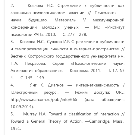
2. Козлова Н.С. Стремление к публичности как
социально-психологическое явление // Психология —
наука будущего. Материалы V международной
конференции молодых ученых. — М.: «Институт
психологии РАН», 2013. — С. 277—278.
3. Козлова Н.С., Сушков И.Р. Стремление к публичности
и самопрезентации личности в интернет-пространстве. //
Вестник Костромского государственного университета им.
Н.А. Некрасова. Серия «Психологические науки:
Акмеология образования». — Кострома, 2011. — Т. 17, №
4. — С. 145—149.
4. Янг К. Диагноз — интернет-зависимость /
[Электронный ресурс]. — Режим доступа: URL:
http://www.narcom.ru/publ/info/665 (дата обращения:
10.09.2014).
5. Murray H.A. Toward a classification of interaction //
Toward a General Theory of Action. —Cambridge, Mass.,
1951.