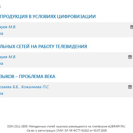
:
 ПРОДУКЦИЯ В УСЛОВИЯХ ЦИФРОВИЗАЦИИ
куев М.В.
ка
ЬНЫХ СЕТЕЙ НА РАБОТУ ТЕЛЕВИДЕНИЯ
куев М.В.
ка
ЗЫКОВ – ПРОБЛЕМА ВЕКА
рзаева Б.Б.
Хожалиева П.С.
ка
ISSN 2311-2859. Метаданные статей журнала размещаются на платформе eLIBRARY.RU.
Св-во о регистрации СМИ: ЭЛ № ФС77-91810 от 03.07.2026