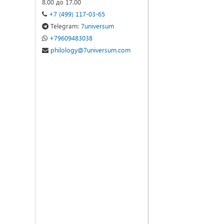
8.00 до 17.00
+7 (499) 117-03-65
Telegram:
7universum
+79609483038
philology@7universum.com