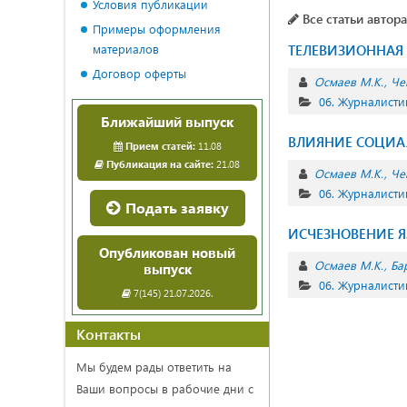
Условия публикации
Все статьи автора
Примеры оформления
материалов
ТЕЛЕВИЗИОННАЯ
Договор оферты
Осмаев М.К.
Че
06. Журналисти
Ближайший выпуск
ВЛИЯНИЕ СОЦИАЛ
Прием статей:
11.08
Публикация на сайте:
21.08
Осмаев М.К.
Че
06. Журналисти
Подать заявку
ИСЧЕЗНОВЕНИЕ Я
Опубликован новый
Осмаев М.К.
Ба
выпуск
06. Журналисти
7(145) 21.07.2026.
Контакты
Мы будем рады ответить на
Ваши вопросы в рабочие дни с