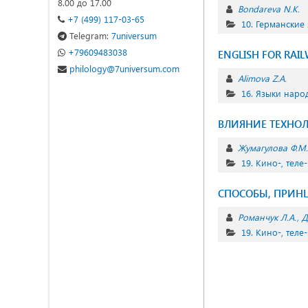
8.00 до 17.00
Bondareva N.K.
+7 (499) 117-03-65
10. Германские
Telegram:
7universum
+79609483038
ENGLISH FOR RAIL
philology@7universum.com
Alimova Z.A.
16. Языки наро
ВЛИЯНИЕ ТЕХНОЛ
Жумагулова Ф.М.
19. Кино-, теле
СПОСОБЫ, ПРИН
Романчук Л.А.
Д
19. Кино-, теле