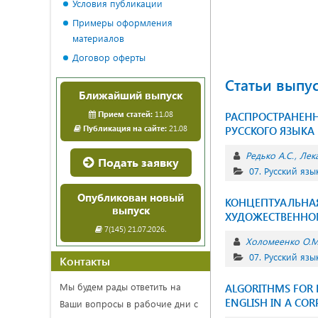
Условия публикации
Примеры оформления
материалов
Договор оферты
Статьи выпу
Ближайший выпуск
Прием статей:
11.08
РАСПРОСТРАНЕН
Публикация на сайте:
21.08
РУССКОГО ЯЗЫКА
Редько А.С.
Лек
Подать заявку
07. Русский язы
Опубликован новый
КОНЦЕПТУАЛЬНАЯ
выпуск
ХУДОЖЕСТВЕННОМ
7(145) 21.07.2026.
Холомеенко О.М
07. Русский язы
Контакты
Мы будем рады ответить на
ALGORITHMS FOR 
ENGLISH IN A CO
Ваши вопросы в рабочие дни с