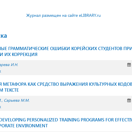
Журнал размещен на сайте eLIBRARY.ru
ска
НЫЕ ГРАММАТИЧЕСКИЕ ОШИБКИ КОРЕЙСКИХ СТУДЕНТОВ ПР
 И ИХ КОРРЕКЦИЯ
арева И.Н.
к
 МЕТАФОРА КАК СРЕДСТВО ВЫРАЖЕНИЯ КУЛЬТУРНЫХ КОДОВ
 ТЕКСТЕ
.
Сарыева М.М.
к
DEVELOPING PERSONALIZED TRAINING PROGRAMS FOR EFFECTI
RPORATE ENVIRONMENT