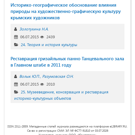
Историко-географическое обоснование влияния
природы на художественно-графическую культуру
крымских художников
Золотухина Н.А.
06.07.2015
2439
24. Теория и история культуры
Реставрация гризайльных панно Танцевального зала
в Главном штабе в 2011 году
Волык Ю.П.
Разумовская О.Н.
06.07.2015
2010
25. Музееведение, консервация и реставрация
историко-культурных объектов
ISSN 2311-2859. Метаданные статей журнала размещаются на платформе eLIBRARY.RU.
Св-во о регистрации СМИ: ЭЛ № ФС77-91810 от 03.07.2026
Учредитель журнала: ООО «Юниверсум»