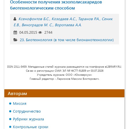
Особенности получения экзополисахаридов
биотехнологическим способом
Ксенофонтов Б.С.
Козодаев А.С.
Таранов Р.А.
Сеник
Е.В.
Виноградов М. С.
Воропаева А.А.
04.05.2015
2744
23. Биотехнология (в том числе бионанотехнологии)
ISSN 2311-5459. Метаданные статей журнала размещаются на платформе eLIBRARY.RU.
Св-во о регистрации СМИ: ЭЛ № ФС77-91809 от 03.07.2026
Учредитель журнала: ООО «Юниверсум»
Главный редактор - Ларионов Максим Викторович.
Авторам
Миссия
Сотрудничество
Рубрики журнала
Контрольные сроки