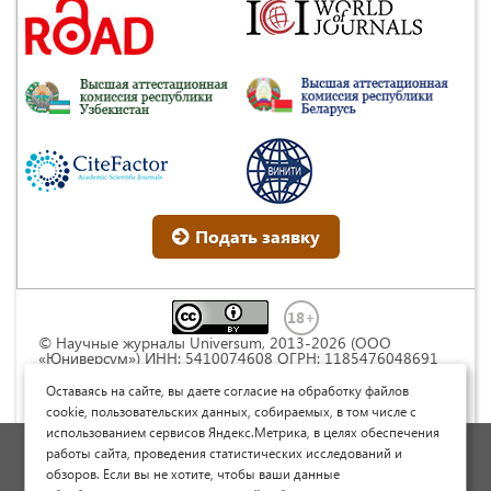
Подать заявку
© Научные журналы Universum, 2013-2026 (ООО
«Юниверсум») ИНН: 5410074608 ОГРН: 1185476048691
Это произведение доступно по
лицензии Creative
Commons « Attribution» («Атрибуция») 4.0
Оставаясь на сайте, вы даете согласие на обработку файлов
Непортированная
.
cookie, пользовательских данных, собираемых, в том числе с
использованием сервисов Яндекс.Метрика, в целях обеспечения
Политика обработки персональных данных
работы сайта, проведения статистических исследований и
обзоров. Если вы не хотите, чтобы ваши данные
Договор оферты