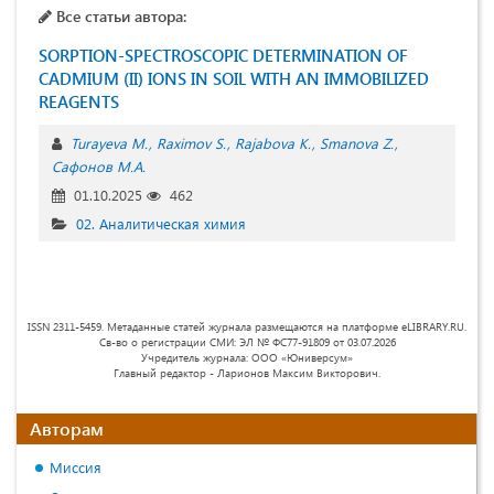
Все статьи автора:
SORPTION-SPECTROSCOPIC DETERMINATION OF
CADMIUM (II) IONS IN SOIL WITH AN IMMOBILIZED
REAGENTS
Turayeva M.
Raximov S.
Rajabova K.
Smanova Z.
Сафонов М.А.
01.10.2025
462
02. Аналитическая химия
ISSN 2311-5459. Метаданные статей журнала размещаются на платформе eLIBRARY.RU.
Св-во о регистрации СМИ: ЭЛ № ФС77-91809 от 03.07.2026
Учредитель журнала: ООО «Юниверсум»
Главный редактор - Ларионов Максим Викторович.
Авторам
Миссия