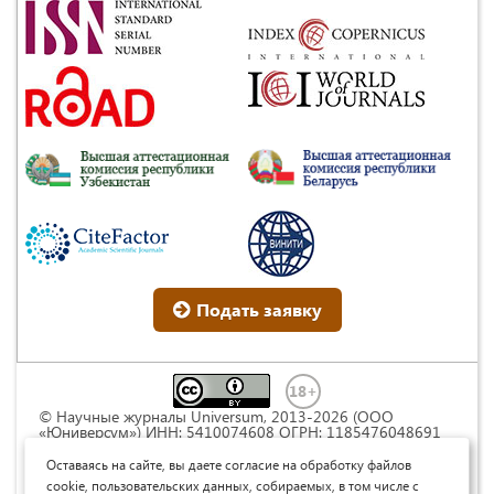
Подать заявку
© Научные журналы Universum, 2013-2026 (ООО
«Юниверсум») ИНН: 5410074608 ОГРН: 1185476048691
Это произведение доступно по
лицензии Creative
Commons « Attribution» («Атрибуция») 4.0
Оставаясь на сайте, вы даете согласие на обработку файлов
Непортированная
.
cookie, пользовательских данных, собираемых, в том числе с