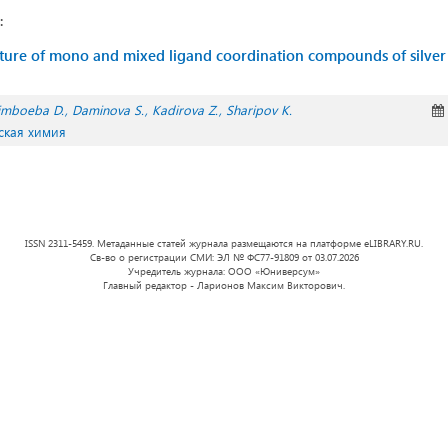
:
cture of mono and mixed ligand coordination compounds of silver
imboeba D.
Daminova S.
Kadirova Z.
Sharipov K.
ская химия
ISSN 2311-5459. Метаданные статей журнала размещаются на платформе eLIBRARY.RU.
Св-во о регистрации СМИ: ЭЛ № ФС77-91809 от 03.07.2026
Учредитель журнала: ООО «Юниверсум»
Главный редактор - Ларионов Максим Викторович.