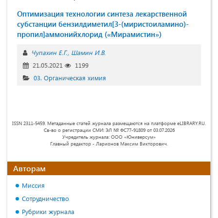
Оптимизация технологии синтеза лекарственной
субстанции бензилдиметил[3-(миристоиламино)-
пропил]аммонийхлорид («Мирамистин»)
Чупахин Е.Г.
Шамин И.В.
21.05.2021
1199
03. Органическая химия
ISSN 2311-5459. Метаданные статей журнала размещаются на платформе eLIBRARY.RU.
Св-во о регистрации СМИ: ЭЛ № ФС77-91809 от 03.07.2026
Учредитель журнала: ООО «Юниверсум»
Главный редактор - Ларионов Максим Викторович.
Авторам
Миссия
Сотрудничество
Рубрики журнала