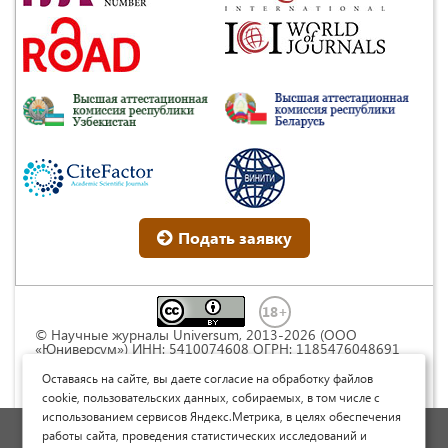
Подать заявку
© Научные журналы Universum, 2013-2026 (ООО
«Юниверсум») ИНН: 5410074608 ОГРН: 1185476048691
Это произведение доступно по
лицензии Creative
Commons « Attribution» («Атрибуция») 4.0
Оставаясь на сайте, вы даете согласие на обработку файлов
Непортированная
.
cookie, пользовательских данных, собираемых, в том числе с
использованием сервисов Яндекс.Метрика, в целях обеспечения
Политика обработки персональных данных
работы сайта, проведения статистических исследований и