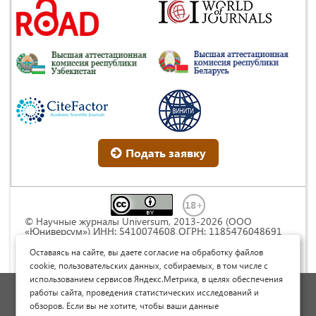
Подать заявку
© Научные журналы Universum, 2013-2026 (ООО
«Юниверсум») ИНН: 5410074608 ОГРН: 1185476048691
Это произведение доступно по
лицензии Creative
Commons « Attribution» («Атрибуция») 4.0
Оставаясь на сайте, вы даете согласие на обработку файлов
Непортированная
.
cookie, пользовательских данных, собираемых, в том числе с
использованием сервисов Яндекс.Метрика, в целях обеспечения
Политика обработки персональных данных
работы сайта, проведения статистических исследований и
обзоров. Если вы не хотите, чтобы ваши данные
Договор оферты