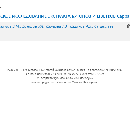
:
ОЕ ИССЛЕДОВАНИЕ ЭКСТРАКТА БУТОНОВ И ЦВЕТКОВ Сapparis
узимов Э.М.
Ботиров Р.А.
Саидова Г.Э.
Садиков А.З.
Сагдуллаев
ISSN 2311-5459. Метаданные статей журнала размещаются на платформе eLIBRARY.RU.
Св-во о регистрации СМИ: ЭЛ № ФС77-91809 от 03.07.2026
Учредитель журнала: ООО «Юниверсум»
Главный редактор - Ларионов Максим Викторович.