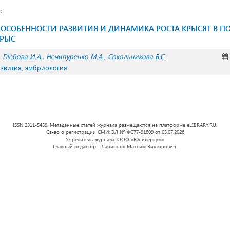
:
ОСОБЕННОСТИ РАЗВИТИЯ И ДИНАМИКА РОСТА КРЫСЯТ В П
КРЫС
Глебова И.А.
Нечипуренко М.А.
Сокольникова В.С.
азвития, эмбриология
ISSN 2311-5459. Метаданные статей журнала размещаются на платформе eLIBRARY.RU.
Св-во о регистрации СМИ: ЭЛ № ФС77-91809 от 03.07.2026
Учредитель журнала: ООО «Юниверсум»
Главный редактор - Ларионов Максим Викторович.