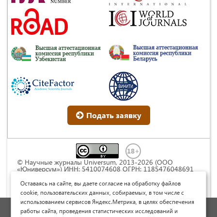
Подать заявку
© Научные журналы Universum, 2013-2026 (ООО
«Юниверсум») ИНН: 5410074608 ОГРН: 1185476048691
Это произведение доступно по
лицензии Creative
Commons « Attribution» («Атрибуция») 4.0
Оставаясь на сайте, вы даете согласие на обработку файлов
Непортированная
.
cookie, пользовательских данных, собираемых, в том числе с
использованием сервисов Яндекс.Метрика, в целях обеспечения
Политика обработки персональных данных
работы сайта, проведения статистических исследований и