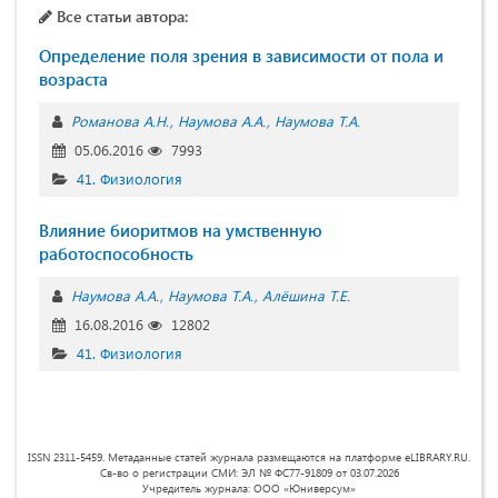
Все статьи автора:
Определение поля зрения в зависимости от пола и
возраста
Романова А.Н.
Наумова А.А.
Наумова Т.А.
05.06.2016
7993
41. Физиология
Влияние биоритмов на умственную
работоспособность
Наумова А.А.
Наумова Т.А.
Алёшина Т.Е.
16.08.2016
12802
41. Физиология
ISSN 2311-5459. Метаданные статей журнала размещаются на платформе eLIBRARY.RU.
Св-во о регистрации СМИ: ЭЛ № ФС77-91809 от 03.07.2026
Учредитель журнала: ООО «Юниверсум»