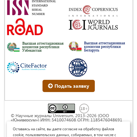
Подать заявку
© Научные журналы Universum, 2013-2026 (ООО
«Юниверсум») ИНН: 5410074608 ОГРН: 1185476048691
Это произведение доступно по
лицензии Creative
Commons « Attribution» («Атрибуция») 4.0
Оставаясь на сайте, вы даете согласие на обработку файлов
Непортированная
.
cookie, пользовательских данных, собираемых, в том числе с