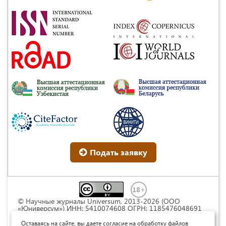
Подать заявку
© Научные журналы Universum, 2013-2026 (ООО
«Юниверсум») ИНН: 5410074608 ОГРН: 1185476048691
Это произведение доступно по
лицензии Creative
Commons « Attribution» («Атрибуция») 4.0
Оставаясь на сайте, вы даете согласие на обработку файлов