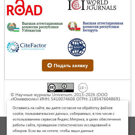
Подать заявку
© Научные журналы Universum, 2013-2026 (ООО
«Юниверсум») ИНН: 5410074608 ОГРН: 1185476048691
Это произведение доступно по
лицензии Creative
Commons « Attribution» («Атрибуция») 4.0
Оставаясь на сайте, вы даете согласие на обработку файлов
Непортированная
.
cookie, пользовательских данных, собираемых, в том числе с
использованием сервисов Яндекс.Метрика, в целях обеспечения
Политика обработки персональных данных
работы сайта, проведения статистических исследований и
обзоров. Если вы не хотите, чтобы ваши данные
Договор оферты