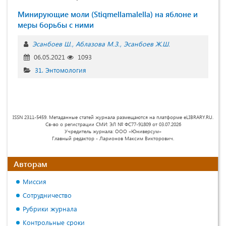
Минирующие моли (Stiqmellamalella) на яблоне и
меры борьбы с ними
Эсанбоев Ш.
Аблазова М.З.
Эсанбоев Ж.Ш.
06.05.2021
1093
31. Энтомология
ISSN 2311-5459. Метаданные статей журнала размещаются на платформе eLIBRARY.RU.
Св-во о регистрации СМИ: ЭЛ № ФС77-91809 от 03.07.2026
Учредитель журнала: ООО «Юниверсум»
Главный редактор - Ларионов Максим Викторович.
Авторам
Миссия
Сотрудничество
Рубрики журнала
Контрольные сроки