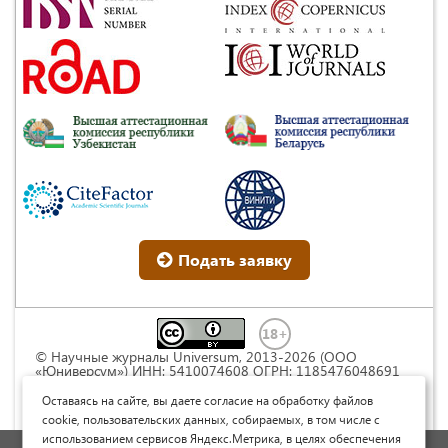
Подать заявку
© Научные журналы Universum, 2013-2026 (ООО
«Юниверсум») ИНН: 5410074608 ОГРН: 1185476048691
Это произведение доступно по
лицензии Creative
Commons « Attribution» («Атрибуция») 4.0
Оставаясь на сайте, вы даете согласие на обработку файлов
Непортированная
.
cookie, пользовательских данных, собираемых, в том числе с
использованием сервисов Яндекс.Метрика, в целях обеспечения