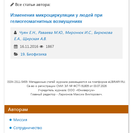
Все статьи автора:
Изменения микроциркуляции у людей при
гелиогеомагнитных возмущениях
Чуян Е.Н.
Раваева М.Ю.
Миронюк И.С.
Бирюкова
Е.А.
Щирская А.В.
16.11.2016
1867
19. Биофизика
ISSN 2311-5459. Метаданные статей журнала размещаются на платформе eLIBRARY.RU.
Св-во о регистрации СМИ: ЭЛ № ФС77-91809 от 03.07.2026
Учредитель журнала: ООО «Юниверсум»
Главный редактор - Ларионов Максим Викторович.
Авторам
Миссия
Сотрудничество