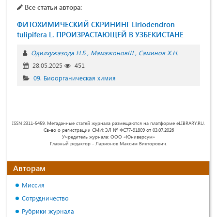
Все статьи автора:
ФИТОХИМИЧЕСКИЙ СКРИНИНГ Liriodendron
tulipifera L. ПРОИЗРАСТАЮЩЕЙ В УЗБЕКИСТАНЕ
Одилхужазода Н.Б.
МамажоновШ.
Саминов Х.Н.
28.05.2025
451
09. Биоорганическая химия
ISSN 2311-5459. Метаданные статей журнала размещаются на платформе eLIBRARY.RU.
Св-во о регистрации СМИ: ЭЛ № ФС77-91809 от 03.07.2026
Учредитель журнала: ООО «Юниверсум»
Главный редактор - Ларионов Максим Викторович.
Авторам
Миссия
Сотрудничество
Рубрики журнала