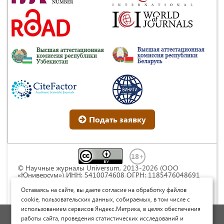
Подать заявку
© Научные журналы Universum, 2013-2026 (ООО
«Юниверсум») ИНН: 5410074608 ОГРН: 1185476048691
Это произведение доступно по
лицензии Creative
Commons « Attribution» («Атрибуция») 4.0
Оставаясь на сайте, вы даете согласие на обработку файлов
Непортированная
.
cookie, пользовательских данных, собираемых, в том числе с
использованием сервисов Яндекс.Метрика, в целях обеспечения
Политика обработки персональных данных
работы сайта, проведения статистических исследований и