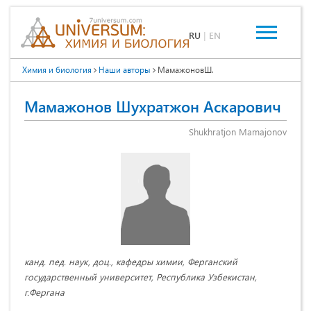
RU
|
EN
Химия и биология
Наши авторы
МамажоновШ.
Мамажонов Шухратжон Аскарович
Shukhratjon Mamajonov
канд. пед. наук, доц., кафедры химии, Ферганский
государственный университет, Республика Узбекистан,
г.Фергана