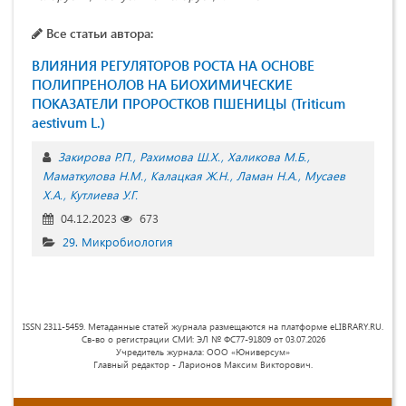
Все статьи автора:
ВЛИЯНИЯ РЕГУЛЯТОРОВ РОСТА НА ОСНОВЕ
ПОЛИПРЕНОЛОВ НА БИОХИМИЧЕСКИЕ
ПОКАЗАТЕЛИ ПРОРОСТКОВ ПШЕНИЦЫ (Triticum
aestivum L.)
Закирова Р.П.
Рахимова Ш.Х.
Халикова М.Б.
Maматкулова Н.М.
Калацкая Ж.Н.
Ламан Н.А.
Мусаев
Х.А.
Кутлиева У.Г.
04.12.2023
673
29. Микробиология
ISSN 2311-5459. Метаданные статей журнала размещаются на платформе eLIBRARY.RU.
Св-во о регистрации СМИ: ЭЛ № ФС77-91809 от 03.07.2026
Учредитель журнала: ООО «Юниверсум»
Главный редактор - Ларионов Максим Викторович.