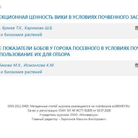
:
ЕКЦИОННАЯ ЦЕННОСТЬ ВИКИ В УСЛОВИЯХ ПОЧВЕННОГО ЗА
Кулиев Т.Х.
Каримова Ш.Б.
 и биохимия растений
 ПОКАЗАТЕЛИ БОБОВ У ГОРОХА ПОСЕВНОГО В УСЛОВИЯХ П
ПОЛЬЗОВАНИЕ ИХ ДЛЯ ОТБОРА
екова М.Х.
Исмоилова К.М.
 и биохимия растений
ISSN 2311-5459. Метаданные статей журнала размещаются на платформе eLIBRARY.RU.
Св-во о регистрации СМИ: ЭЛ № ФС77-91809 от 03.07.2026
Учредитель журнала: ООО «Юниверсум»
Главный редактор - Ларионов Максим Викторович.