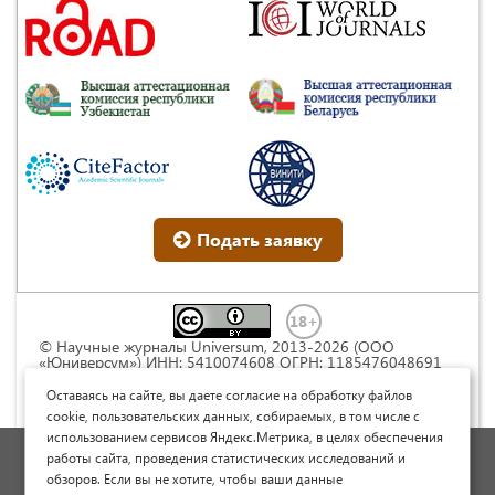
Подать заявку
© Научные журналы Universum, 2013-2026 (ООО
«Юниверсум») ИНН: 5410074608 ОГРН: 1185476048691
Это произведение доступно по
лицензии Creative
Commons « Attribution» («Атрибуция») 4.0
Оставаясь на сайте, вы даете согласие на обработку файлов
Непортированная
.
cookie, пользовательских данных, собираемых, в том числе с
использованием сервисов Яндекс.Метрика, в целях обеспечения
Политика обработки персональных данных
работы сайта, проведения статистических исследований и
обзоров. Если вы не хотите, чтобы ваши данные
Договор оферты